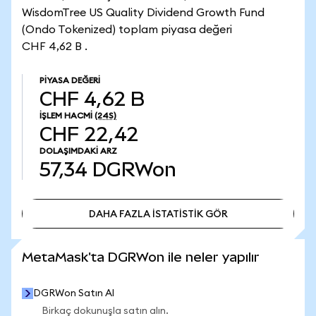
WisdomTree US Quality Dividend Growth Fund
(Ondo Tokenized) toplam piyasa değeri
CHF 4,62 B .
PIYASA DEĞERI
CHF 4,62 B
İŞLEM HACMI
(24S)
CHF 22,42
DOLAŞIMDAKI ARZ
57,34
DGRWon
DAHA FAZLA İSTATİSTİK GÖR
DAHA FAZLA İSTATİSTİK GÖR
MetaMask'ta DGRWon ile neler yapılır
DGRWon Satın Al
Birkaç dokunuşla satın alın.