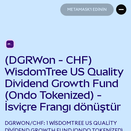
METAMASK'I EDİNİN
METAMASK'I EDİNİN
(DGRWon - CHF)
WisdomTree US Quality
Dividend Growth Fund
(Ondo Tokenized) -
İsviçre Frangı dönüştür
DGRWON/CHF: 1 WISDOMTREE US QUALITY
DIVIDEND GROWTH FUND (ONDO TOKENIZED),