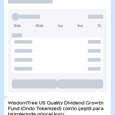
15dk
30dk
1sa
4sa
1G
WisdomTree US Quality Dividend Growth
Fund (Ondo Tokenized) coin'in çeşitli para
birimlerinde güncel kuru