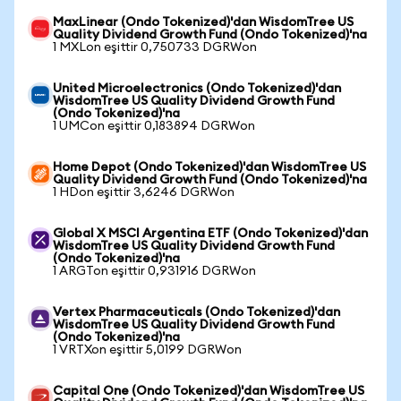
MaxLinear (Ondo Tokenized)'dan WisdomTree US
Quality Dividend Growth Fund (Ondo Tokenized)'na
1 MXLon eşittir 0,750733 DGRWon
United Microelectronics (Ondo Tokenized)'dan
WisdomTree US Quality Dividend Growth Fund
(Ondo Tokenized)'na
1 UMCon eşittir 0,183894 DGRWon
Home Depot (Ondo Tokenized)'dan WisdomTree US
Quality Dividend Growth Fund (Ondo Tokenized)'na
1 HDon eşittir 3,6246 DGRWon
Global X MSCI Argentina ETF (Ondo Tokenized)'dan
WisdomTree US Quality Dividend Growth Fund
(Ondo Tokenized)'na
1 ARGTon eşittir 0,931916 DGRWon
Vertex Pharmaceuticals (Ondo Tokenized)'dan
WisdomTree US Quality Dividend Growth Fund
(Ondo Tokenized)'na
1 VRTXon eşittir 5,0199 DGRWon
Capital One (Ondo Tokenized)'dan WisdomTree US