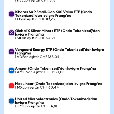
1 KEELon eşittir CHF 3,15
iShares S&P Small-Cap 600 Value ETF (Ondo
Tokenized)'dan İsviçre Frangı'na
1 IJSon eşittir CHF 113,62
Global X Silver Miners ETF (Ondo Tokenized)'dan
İsviçre Frangı'na
1 SILon eşittir CHF 64,21
Vanguard Energy ETF (Ondo Tokenized)'dan İsviçre
Frangı'na
1 VDEon eşittir CHF 133,04
Amgen (Ondo Tokenized)'dan İsviçre Frangı'na
1 AMGNon eşittir CHF 333,03
MaxLinear (Ondo Tokenized)'dan İsviçre Frangı'na
1 MXLon eşittir CHF 60,44
United Microelectronics (Ondo Tokenized)'dan
İsviçre Frangı'na
1 UMCon eşittir CHF 14,81