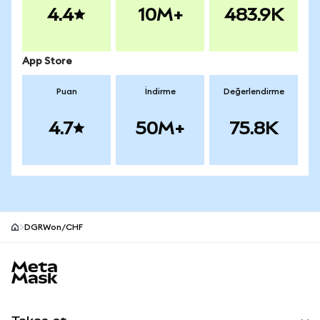
4.4
10M+
483.9K
App Store
Puan
İndirme
Değerlendirme
4.7
50M+
75.8K
DGRWon/CHF
MetaMask site alt bilgisi