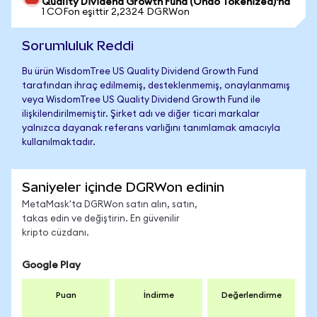
Quality Dividend Growth Fund (Ondo Tokenized)'na
1 COFon eşittir 2,2324 DGRWon
Sorumluluk Reddi
Bu ürün WisdomTree US Quality Dividend Growth Fund
tarafından ihraç edilmemiş, desteklenmemiş, onaylanmamış
veya WisdomTree US Quality Dividend Growth Fund ile
ilişkilendirilmemiştir. Şirket adı ve diğer ticari markalar
yalnızca dayanak referans varlığını tanımlamak amacıyla
kullanılmaktadır.
Saniyeler içinde DGRWon edinin
MetaMask'ta DGRWon satın alın, satın,
takas edin ve değiştirin. En güvenilir
kripto cüzdanı.
Google Play
Puan
İndirme
Değerlendirme