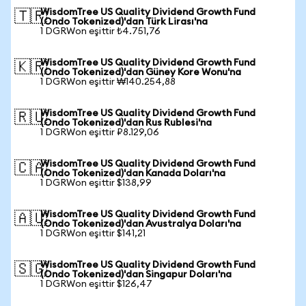
WisdomTree US Quality Dividend Growth Fund
🇹🇷
(Ondo Tokenized)'dan Türk Lirası'na
1 DGRWon eşittir ₺4.751,76
WisdomTree US Quality Dividend Growth Fund
🇰🇷
(Ondo Tokenized)'dan Güney Kore Wonu'na
1 DGRWon eşittir ₩140.254,88
WisdomTree US Quality Dividend Growth Fund
🇷🇺
(Ondo Tokenized)'dan Rus Rublesi'na
1 DGRWon eşittir ₽8.129,06
WisdomTree US Quality Dividend Growth Fund
🇨🇦
(Ondo Tokenized)'dan Kanada Doları'na
1 DGRWon eşittir $138,99
WisdomTree US Quality Dividend Growth Fund
🇦🇺
(Ondo Tokenized)'dan Avustralya Doları'na
1 DGRWon eşittir $141,21
WisdomTree US Quality Dividend Growth Fund
🇸🇬
(Ondo Tokenized)'dan Singapur Doları'na
1 DGRWon eşittir $126,47