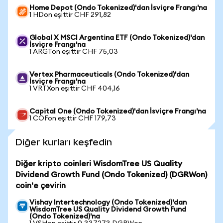
Home Depot (Ondo Tokenized)'dan İsviçre Frangı'na
1 HDon eşittir CHF 291,82
Global X MSCI Argentina ETF (Ondo Tokenized)'dan
İsviçre Frangı'na
1 ARGTon eşittir CHF 75,03
Vertex Pharmaceuticals (Ondo Tokenized)'dan
İsviçre Frangı'na
1 VRTXon eşittir CHF 404,16
Capital One (Ondo Tokenized)'dan İsviçre Frangı'na
1 COFon eşittir CHF 179,73
Diğer kurları keşfedin
Diğer kripto coinleri WisdomTree US Quality
Dividend Growth Fund (Ondo Tokenized) (DGRWon)
coin'e çevirin
Vishay Intertechnology (Ondo Tokenized)'dan
WisdomTree US Quality Dividend Growth Fund
(Ondo Tokenized)'na