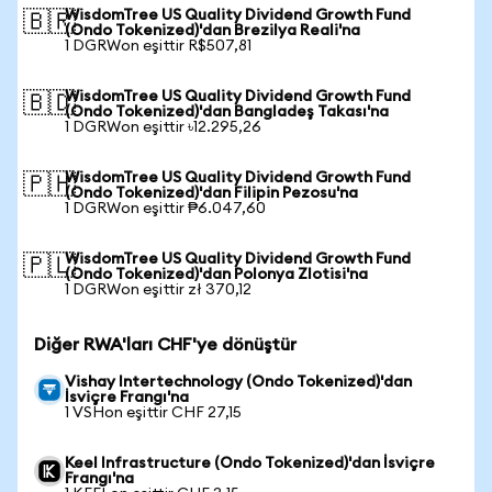
WisdomTree US Quality Dividend Growth Fund
🇧🇷
(Ondo Tokenized)'dan Brezilya Reali'na
1 DGRWon eşittir R$507,81
WisdomTree US Quality Dividend Growth Fund
🇧🇩
(Ondo Tokenized)'dan Bangladeş Takası'na
1 DGRWon eşittir ৳12.295,26
WisdomTree US Quality Dividend Growth Fund
🇵🇭
(Ondo Tokenized)'dan Filipin Pezosu'na
1 DGRWon eşittir ₱6.047,60
WisdomTree US Quality Dividend Growth Fund
🇵🇱
(Ondo Tokenized)'dan Polonya Zlotisi'na
1 DGRWon eşittir zł 370,12
Diğer RWA'ları CHF'ye dönüştür
Vishay Intertechnology (Ondo Tokenized)'dan
İsviçre Frangı'na
1 VSHon eşittir CHF 27,15
Keel Infrastructure (Ondo Tokenized)'dan İsviçre
Frangı'na