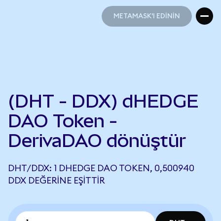
METAMASK'I EDİNİN
METAMASK'I EDİNİN
(DHT - DDX) dHEDGE
DAO Token -
DerivaDAO dönüştür
DHT/DDX: 1 DHEDGE DAO TOKEN, 0,500940
DDX DEĞERINE EŞITTIR