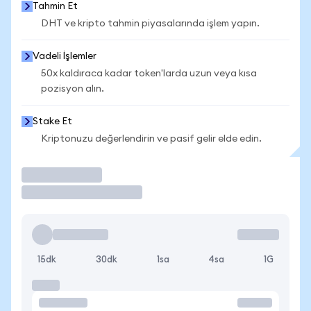
Tahmin Et
DHT ve kripto tahmin piyasalarında işlem yapın.
Vadeli İşlemler
50x kaldıraca kadar token'larda uzun veya kısa
pozisyon alın.
Stake Et
Kriptonuzu değerlendirin ve pasif gelir elde edin.
İşlem Yap
15dk
30dk
1sa
4sa
1G