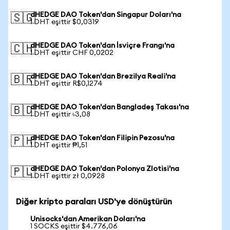
dHEDGE DAO Token'dan Singapur Doları'na
🇸🇬
1 DHT eşittir $0,0319
dHEDGE DAO Token'dan İsviçre Frangı'na
🇨🇭
1 DHT eşittir CHF 0,0202
dHEDGE DAO Token'dan Brezilya Reali'na
🇧🇷
1 DHT eşittir R$0,1274
dHEDGE DAO Token'dan Bangladeş Takası'na
🇧🇩
1 DHT eşittir ৳3,08
dHEDGE DAO Token'dan Filipin Pezosu'na
🇵🇭
1 DHT eşittir ₱1,51
dHEDGE DAO Token'dan Polonya Zlotisi'na
🇵🇱
1 DHT eşittir zł 0,0928
Diğer kripto paraları USD'ye dönüştürün
Unisocks'dan Amerikan Doları'na
1 SOCKS eşittir $4.776,06