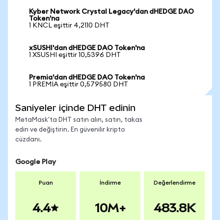
Kyber Network Crystal Legacy'dan dHEDGE DAO
Token'na
1 KNCL eşittir 4,2110 DHT
xSUSHI'dan dHEDGE DAO Token'na
1 XSUSHI eşittir 10,5396 DHT
Premia'dan dHEDGE DAO Token'na
1 PREMIA eşittir 0,579580 DHT
Saniyeler içinde DHT edinin
MetaMask'ta DHT satın alın, satın, takas
edin ve değiştirin. En güvenilir kripto
cüzdanı.
Google Play
Puan
İndirme
Değerlendirme
4.4
10M+
483.8K