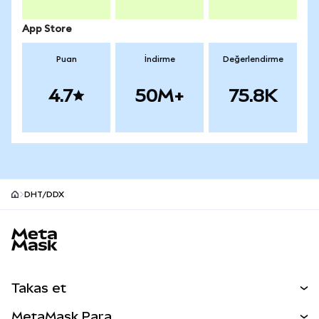
App Store
Puan
İndirme
Değerlendirme
4.7
50M+
75.8K
DHT/DDX
MetaMask site alt bilgisi
Takas et
Takas İşlemleri
MetaMask Para