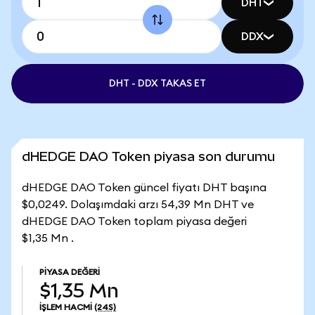
DHT
DDX
DHT - DDX TAKAS ET
dHEDGE DAO Token piyasa son durumu
dHEDGE DAO Token güncel fiyatı DHT başına
$0,0249. Dolaşımdaki arzı 54,39 Mn DHT ve
dHEDGE DAO Token toplam piyasa değeri
$1,35 Mn .
PIYASA DEĞERI
$1,35 Mn
İŞLEM HACMI
(24S)