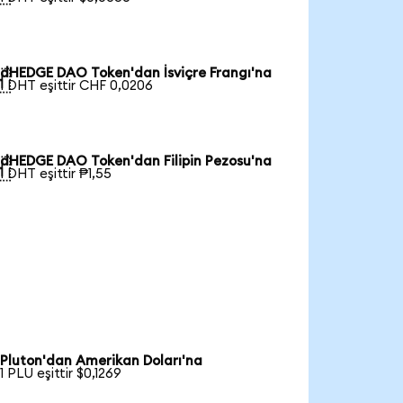
dHEDGE DAO Token'dan İsviçre Frangı'na

1 DHT eşittir CHF 0,0206
dHEDGE DAO Token'dan Filipin Pezosu'na

1 DHT eşittir ₱1,55
Pluton'dan Amerikan Doları'na
1 PLU eşittir $0,1269