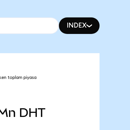
INDEX
ken toplam piyasa
 Mn
DHT