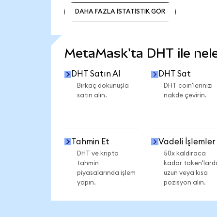
DAHA FAZLA İSTATİSTİK GÖR
DAHA FAZLA İSTATİSTİK GÖR
MetaMask'ta DHT ile neler
DHT Satın Al
DHT Sat
Birkaç dokunuşla
DHT coin'lerinizi
satın alın.
nakde çevirin.
Tahmin Et
Vadeli İşlemler
DHT ve kripto
50x kaldıraca
tahmin
kadar token'lard
piyasalarında işlem
uzun veya kısa
yapın.
pozisyon alın.