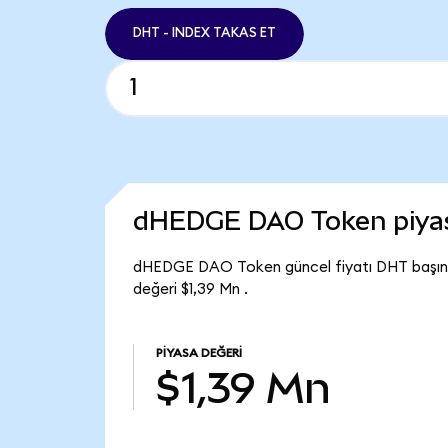
DHT - INDEX TAKAS ET
dHEDGE DAO Token piya
dHEDGE DAO Token güncel fiyatı DHT başın
değeri $1,39 Mn .
PIYASA DEĞERI
$1,39 Mn