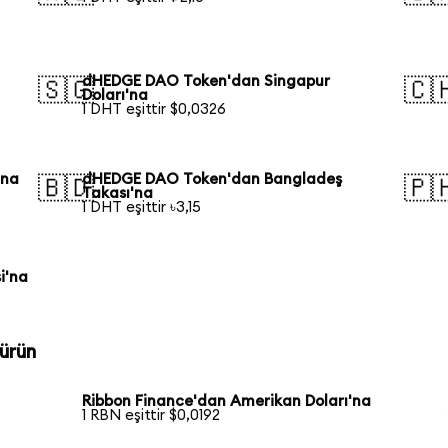
dHEDGE DAO Token'dan Singapur
🇸🇬
🇨
Doları'na
1 DHT eşittir $0,0326
'na
dHEDGE DAO Token'dan Bangladeş
🇧🇩
🇵
Takası'na
1 DHT eşittir ৳3,15
i'na
ürün
Ribbon Finance'dan Amerikan Doları'na
1 RBN eşittir $0,0192