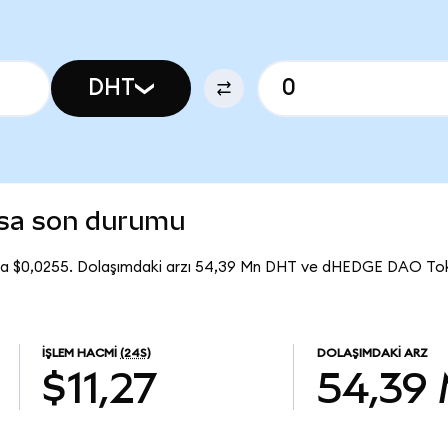
DHT
sa son durumu
a $0,0255. Dolaşımdaki arzı 54,39 Mn DHT ve dHEDGE DAO To
İŞLEM HACMI
(24S)
DOLAŞIMDAKI ARZ
$11,27
54,39