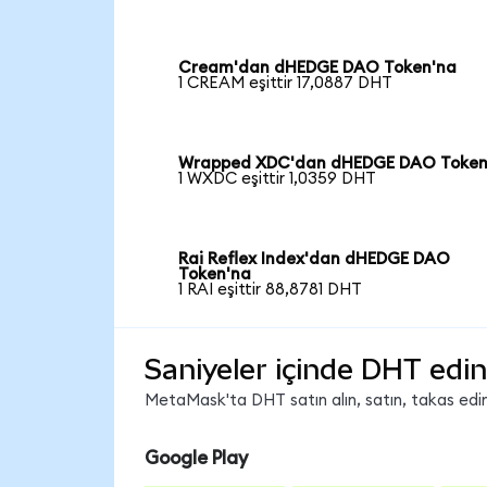
Cream'dan dHEDGE DAO Token'na
1 CREAM eşittir 17,0887 DHT
Wrapped XDC'dan dHEDGE DAO Token
1 WXDC eşittir 1,0359 DHT
Rai Reflex Index'dan dHEDGE DAO
Token'na
1 RAI eşittir 88,8781 DHT
Saniyeler içinde DHT edin
MetaMask'ta DHT satın alın, satın, takas edin 
Google Play