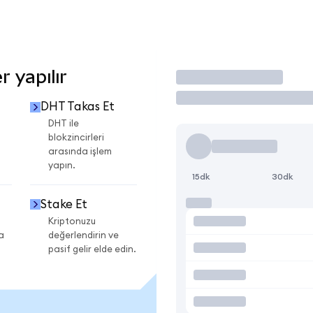
 yapılır
İşlem Yap
DHT Takas Et
DHT ile
blokzincirleri
arasında işlem
yapın.
15dk
30dk
Stake Et
Kriptonuzu
a
değerlendirin ve
pasif gelir elde edin.