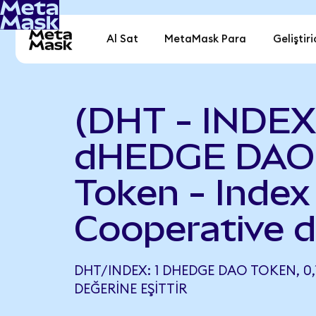
Al Sat
MetaMask Para
Geliştiri
(DHT - INDEX
dHEDGE DAO
Token - Index
Cooperative 
DHT/INDEX: 1 DHEDGE DAO TOKEN, 0,
DEĞERINE EŞITTIR