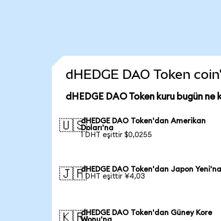
dHEDGE DAO Token coin'in
dHEDGE DAO Token kuru bugün ne 
dHEDGE DAO Token'dan Amerikan
🇺🇸
Doları'na
1 DHT eşittir $0,0255
dHEDGE DAO Token'dan Japon Yeni'n
🇯🇵
1 DHT eşittir ¥4,03
dHEDGE DAO Token'dan Güney Kore
🇰🇷
Wonu'na