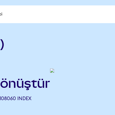
ci
)
dönüştür
108060 INDEX