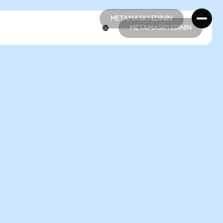
METAMASK'I EDİNİN
METAMASK'I EDİNİN
METAMASK'I EDİNİN
METAMASK'I EDİNİN