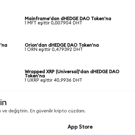
Mainframe'dan dHEDGE DAO Token'na
1 MFT eşittir 0,007904 DHT
'na
Orion'dan dHEDGE DAO Token'na
1 ORN eşittir 0,479392 DHT
Wrapped XRP (Universal)'dan dHEDGE DAO
Token'na
1 UXRP eşittir 40,9936 DHT
in
ve değiştirin. En güvenilir kripto cüzdanı.
App Store