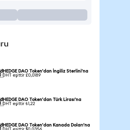
uru
dHEDGE DAO Token'dan İngiliz Sterlini'na

1 DHT eşittir £0,0189
dHEDGE DAO Token'dan Türk Lirası'na

1 DHT eşittir ₺1,22
dHEDGE DAO Token'dan Kanada Doları'na

1 DHT eşittir $0,0356