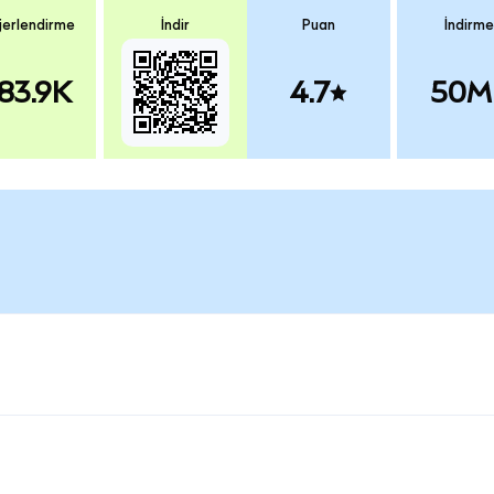
erlendirme
İndir
Puan
İndirme
83.9K
4.7
50M