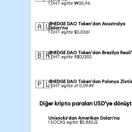
1 DHT eşittir ₩35,96
dHEDGE DAO Token'dan Avustralya
🇦🇺
Doları'na
1 DHT eşittir $0,0361
dHEDGE DAO Token'dan Brezilya Reali
🇧🇷
1 DHT eşittir R$0,1302
dHEDGE DAO Token'dan Polonya Zlotis
🇵🇱
1 DHT eşittir zł 0,0949
Diğer kripto paraları USD'ye dönüşt
Unisocks'dan Amerikan Doları'na
1 SOCKS eşittir $5.882,12