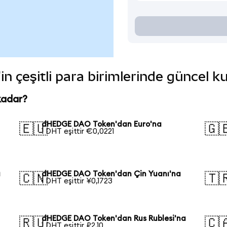
 çeşitli para birimlerinde güncel k
kadar?
dHEDGE DAO Token'dan Euro'na
🇪🇺
🇬
1 DHT eşittir €0,0221
a
dHEDGE DAO Token'dan Çin Yuanı'na
🇨🇳
🇹
1 DHT eşittir ¥0,1723
dHEDGE DAO Token'dan Rus Rublesi'na
🇷🇺
🇨
1 DHT eşittir ₽2,10