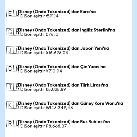
Disney (Ondo Tokenized)'dan Euro'na
🇪🇺
1 DISon eşittir €91,14
Disney (Ondo Tokenized)'dan İngiliz Sterlini'na
🇬🇧
1 DISon eşittir £78,10
Disney (Ondo Tokenized)'dan Japon Yeni'na
🇯🇵
1 DISon eşittir ¥16.628,03
Disney (Ondo Tokenized)'dan Çin Yuanı'na
🇨🇳
1 DISon eşittir ¥710,94
Disney (Ondo Tokenized)'dan Türk Lirası'na
🇹🇷
1 DISon eşittir ₺5.025,89
Disney (Ondo Tokenized)'dan Güney Kore Wonu'na
🇰🇷
1 DISon eşittir ₩148.349,46
Disney (Ondo Tokenized)'dan Rus Rublesi'na
🇷🇺
1 DISon eşittir ₽8.668,37