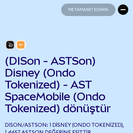
METAMASK'I EDİNİN
METAMASK'I EDİNİN
(DISon - ASTSon)
Disney (Ondo
Tokenized) - AST
SpaceMobile (Ondo
Tokenized) dönüştür
DISON/ASTSON: 1 DISNEY (ONDO TOKENIZED),
1,4657 ASTSON DEĞERINE EŞITTIR