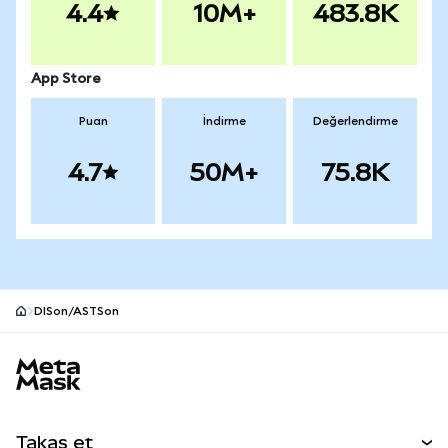
4.4
10M+
483.8K
App Store
Puan
İndirme
Değerlendirme
4.7
50M+
75.8K
DISon/ASTSon
MetaMask site alt bilgisi
Takas et