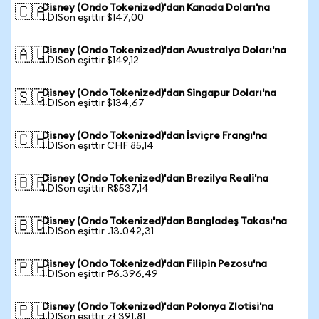
Disney (Ondo Tokenized)'dan Kanada Doları'na
🇨🇦
1 DISon eşittir $147,00
Disney (Ondo Tokenized)'dan Avustralya Doları'na
🇦🇺
1 DISon eşittir $149,12
Disney (Ondo Tokenized)'dan Singapur Doları'na
🇸🇬
1 DISon eşittir $134,67
Disney (Ondo Tokenized)'dan İsviçre Frangı'na
🇨🇭
1 DISon eşittir CHF 85,14
Disney (Ondo Tokenized)'dan Brezilya Reali'na
🇧🇷
1 DISon eşittir R$537,14
Disney (Ondo Tokenized)'dan Bangladeş Takası'na
🇧🇩
1 DISon eşittir ৳13.042,31
Disney (Ondo Tokenized)'dan Filipin Pezosu'na
🇵🇭
1 DISon eşittir ₱6.396,49
Disney (Ondo Tokenized)'dan Polonya Zlotisi'na
🇵🇱
1 DISon eşittir zł 391,81