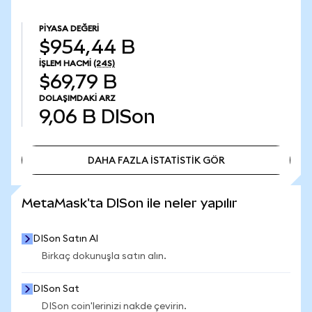
PIYASA DEĞERI
$954,44 B
İŞLEM HACMI
(24S)
$69,79 B
DOLAŞIMDAKI ARZ
9,06 B
DISon
DAHA FAZLA İSTATİSTİK GÖR
DAHA FAZLA İSTATİSTİK GÖR
MetaMask'ta DISon ile neler yapılır
DISon Satın Al
Birkaç dokunuşla satın alın.
DISon Sat
DISon coin'lerinizi nakde çevirin.