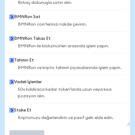
Birkaç dokunuşla satın alın.
BMNRon Sat
BMNRon coin'lerinizi nakde çevirin.
BMNRon Takas Et
BMNRon ile blokzincirleri arasında işlem yapın.
Tahmin Et
BMNRon ve kripto tahmin piyasalarında işlem yapın.
Vadeli İşlemler
50x kaldıraca kadar token'larda uzun veya kısa
pozisyon alın.
Stake Et
Kriptonuzu değerlendirin ve pasif gelir elde edin.
İşlem Yap