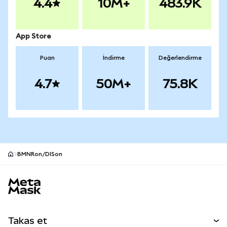
4.4
10M+
483.9K
App Store
Puan
İndirme
Değerlendirme
4.7
50M+
75.8K
BMNRon/DISon
MetaMask site alt bilgisi
Takas et