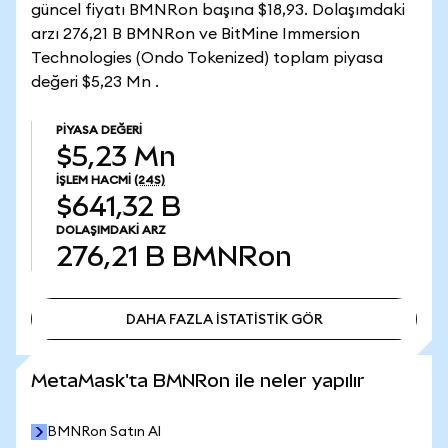
güncel fiyatı BMNRon başına $18,93. Dolaşımdaki
arzı 276,21 B BMNRon ve BitMine Immersion
Technologies (Ondo Tokenized) toplam piyasa
değeri $5,23 Mn .
PIYASA DEĞERI
$5,23 Mn
İŞLEM HACMI
(24S)
$641,32 B
DOLAŞIMDAKI ARZ
276,21 B
BMNRon
DAHA FAZLA İSTATİSTİK GÖR
DAHA FAZLA İSTATİSTİK GÖR
MetaMask'ta BMNRon ile neler yapılır
BMNRon Satın Al