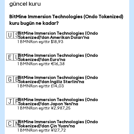
güncel kuru
BitMine Immersion Technologies (Ondo Tokenized)
kuru bugün ne kadar?
BitMine Immersion Technologies (Ondo
🇺🇸
Tokenized)'dan Amerikan Doları'na
1 BMNRon eşittir $18,93
BitMine Immersion Technologies (Ondo
🇪🇺
Tokenized)'dan Euro'na
1 BMNRon eşittir €16,38
BitMine Immersion Technologies (Ondo
🇬🇧
Tokenized)'dan İngiliz Sterlini'na
1 BMNRon eşittir £14,03
BitMine Immersion Technologies (Ondo
🇯🇵
Tokenized)'dan Japon Yeni'na
1 BMNRon eşittir ¥2.987,25
BitMine Immersion Technologies (Ondo
🇨🇳
Tokenized)'dan Çin Yuanı'na
1 BMNRon eşittir ¥127,72