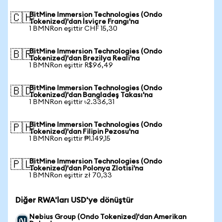
BitMine Immersion Technologies (Ondo
🇨🇭
Tokenized)'dan İsviçre Frangı'na
1 BMNRon eşittir CHF 15,30
BitMine Immersion Technologies (Ondo
🇧🇷
Tokenized)'dan Brezilya Reali'na
1 BMNRon eşittir R$96,49
BitMine Immersion Technologies (Ondo
🇧🇩
Tokenized)'dan Bangladeş Takası'na
1 BMNRon eşittir ৳2.336,31
BitMine Immersion Technologies (Ondo
🇵🇭
Tokenized)'dan Filipin Pezosu'na
1 BMNRon eşittir ₱1.149,15
BitMine Immersion Technologies (Ondo
🇵🇱
Tokenized)'dan Polonya Zlotisi'na
1 BMNRon eşittir zł 70,33
Diğer RWA'ları USD'ye dönüştür
Nebius Group (Ondo Tokenized)'dan Amerikan