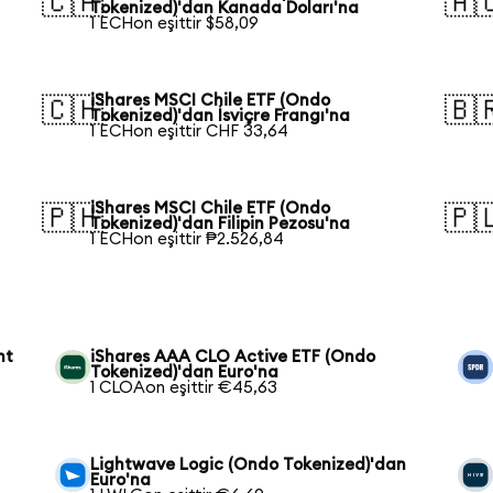
🇨🇦
🇦
Tokenized)'dan Kanada Doları'na
1 ECHon eşittir $58,09
iShares MSCI Chile ETF (Ondo
🇨🇭
🇧
Tokenized)'dan İsviçre Frangı'na
1 ECHon eşittir CHF 33,64
iShares MSCI Chile ETF (Ondo
🇵🇭
🇵
Tokenized)'dan Filipin Pezosu'na
1 ECHon eşittir ₱2.526,84
nt
iShares AAA CLO Active ETF (Ondo
Tokenized)'dan Euro'na
1 CLOAon eşittir €45,63
Lightwave Logic (Ondo Tokenized)'dan
Euro'na