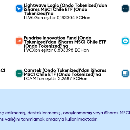
Lightwave Logic (Ondo Tokenized)'dan
iShares MSCI Chile ETF (Ondo
Tokenized)'na
1 LWLGon eşittir 0,183304 ECHon
Fundrise Innovation Fund (Ondo
F
Tokenized)'dan iShares MSCI Chile ETF
(Ondo Tokenized)'na
1 VCXon eşittir 0,833398 ECHon
SCI
Camtek (Ondo Tokenized)'dan iShares
MSCI Chile ETF (Ondo Tokenized)'na
1 CAMTon eşittir 3,2687 ECHon
aç edilmemiş, desteklenmemiş, onaylanmamış veya iShares MSCI Chile
s varlığını tanımlamak amacıyla kullanılmaktadır.