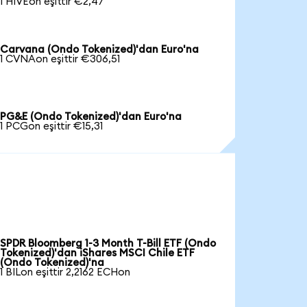
1 HIVEon eşittir €2,47
Carvana (Ondo Tokenized)'dan Euro'na
1 CVNAon eşittir €306,51
PG&E (Ondo Tokenized)'dan Euro'na
1 PCGon eşittir €15,31
SPDR Bloomberg 1-3 Month T-Bill ETF (Ondo
Tokenized)'dan iShares MSCI Chile ETF
(Ondo Tokenized)'na
1 BILon eşittir 2,2162 ECHon