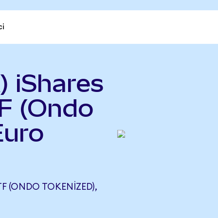
ci
) iShares
TF (Ondo
Euro
TF (ONDO TOKENIZED),