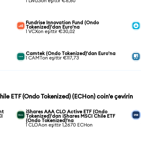
1 LWLGon eşittir €6,60
Fundrise Innovation Fund (Ondo
Tokenized)'dan Euro'na
1 VCXon eşittir €30,02
Camtek (Ondo Tokenized)'dan Euro'na
1 CAMTon eşittir €117,73
Chile ETF (Ondo Tokenized) (ECHon) coin'e çevirin
nt
iShares AAA CLO Active ETF (Ondo
CI
Tokenized)'dan iShares MSCI Chile ETF
(Ondo Tokenized)'na
1 CLOAon eşittir 1,2670 ECHon