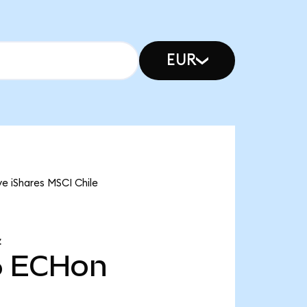
EUR
e iShares MSCI Chile
Z
6
ECHon