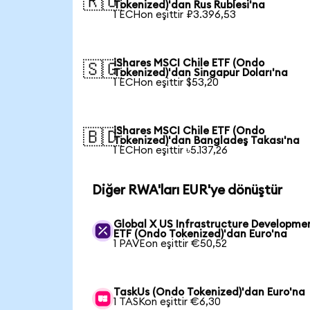
🇷🇺
Tokenized)'dan Rus Rublesi'na
1 ECHon eşittir ₽3.396,53
iShares MSCI Chile ETF (Ondo
🇸🇬
Tokenized)'dan Singapur Doları'na
1 ECHon eşittir $53,20
iShares MSCI Chile ETF (Ondo
🇧🇩
Tokenized)'dan Bangladeş Takası'na
1 ECHon eşittir ৳5.137,26
Diğer RWA'ları EUR'ye dönüştür
Global X US Infrastructure Developme
ETF (Ondo Tokenized)'dan Euro'na
1 PAVEon eşittir €50,52
TaskUs (Ondo Tokenized)'dan Euro'na
1 TASKon eşittir €6,30