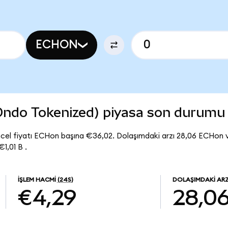
ECHON
(Ondo Tokenized) piyasa son durumu
cel fiyatı ECHon başına €36,02. Dolaşımdaki arzı 28,06 ECHon v
1,01 B .
İŞLEM HACMI
(24S)
DOLAŞIMDAKI AR
€4,29
28,0