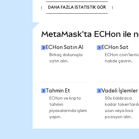
DAHA FAZLA İSTATİSTİK GÖR
DAHA FAZLA İSTATİSTİK GÖR
MetaMask'ta ECHon ile nel
ECHon Satın Al
ECHon Sat
Birkaç dokunuşla
ECHon coin'lerini
satın alın.
nakde çevirin.
Tahmin Et
Vadeli İşlemler
ECHon ve kripto
50x kaldıraca
tahmin
kadar token'lard
piyasalarında işlem
uzun veya kısa
yapın.
pozisyon alın.