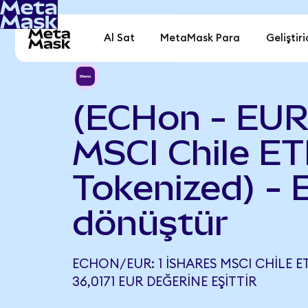
Al Sat
MetaMask Para
Geliştiri
(ECHon - EUR
MSCI Chile E
Tokenized) - 
dönüştür
ECHON/EUR: 1 ISHARES MSCI CHILE E
36,0171 EUR DEĞERINE EŞITTIR