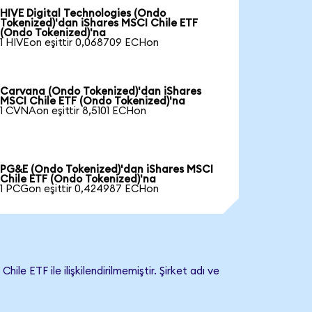
HIVE Digital Technologies (Ondo
Tokenized)'dan iShares MSCI Chile ETF
(Ondo Tokenized)'na
1 HIVEon eşittir 0,068709 ECHon
Carvana (Ondo Tokenized)'dan iShares
MSCI Chile ETF (Ondo Tokenized)'na
1 CVNAon eşittir 8,5101 ECHon
PG&E (Ondo Tokenized)'dan iShares MSCI
Chile ETF (Ondo Tokenized)'na
1 PCGon eşittir 0,424987 ECHon
 ETF ile ilişkilendirilmemiştir. Şirket adı ve