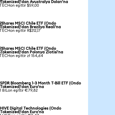

Tokenized)'dan Avustralya Doları'na
1 ECHon eşittir $59,00
iShares MSCI Chile ETF (Ondo

Tokenized)'dan Brezilya Reali'na
1 ECHon eşittir R$212,17
iShares MSCI Chile ETF (Ondo

Tokenized)'dan Polonya Zlotisi'na
1 ECHon eşittir zł 154,64
SPDR Bloomberg 1-3 Month T-Bill ETF (Ondo
Tokenized)'dan Euro'na
1 BILon eşittir €79,82
HIVE Digital Technologies (Ondo
Tokenized)'dan Euro'na