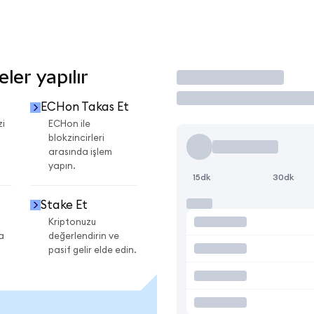
er yapılır
İşlem Yap
ECHon Takas Et
zi
ECHon ile
blokzincirleri
arasında işlem
yapın.
15dk
30dk
Stake Et
Kriptonuzu
a
değerlendirin ve
pasif gelir elde edin.