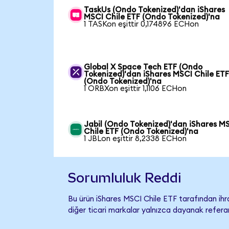
TaskUs (Ondo Tokenized)'dan iShares
MSCI Chile ETF (Ondo Tokenized)'na
1 TASKon eşittir 0,174896 ECHon
Global X Space Tech ETF (Ondo
Tokenized)'dan iShares MSCI Chile ET
(Ondo Tokenized)'na
1 ORBXon eşittir 1,1106 ECHon
Jabil (Ondo Tokenized)'dan iShares M
Chile ETF (Ondo Tokenized)'na
1 JBLon eşittir 8,2338 ECHon
Sorumluluk Reddi
Bu ürün iShares MSCI Chile ETF tarafından ihr
diğer ticari markalar yalnızca dayanak referan