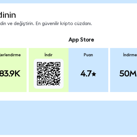
dinin
n ve değiştirin. En güvenilir kripto cüzdanı.
App Store
erlendirme
İndir
Puan
İndirme
83.9K
4.7
50M