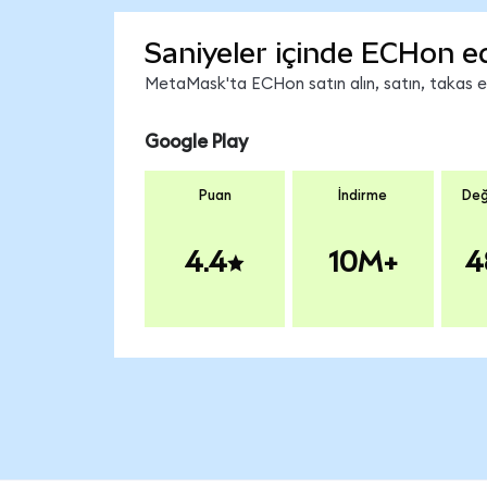
Saniyeler içinde ECHon e
MetaMask'ta ECHon satın alın, satın, takas edi
Google Play
Puan
İndirme
Değ
4.4
10M+
4