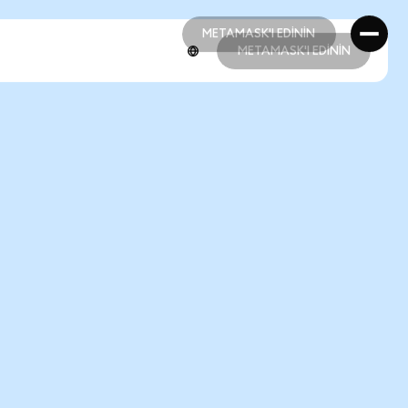
METAMASK'I EDİNİN
METAMASK'I EDİNİN
METAMASK'I EDİNİN
METAMASK'I EDİNİN