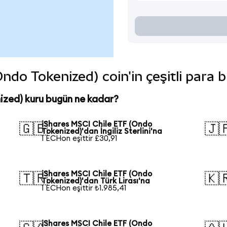
ndo Tokenized) coin'in çeşitli para 
ized) kuru bugün ne kadar?
iShares MSCI Chile ETF (Ondo
🇬🇧
🇯
Tokenized)'dan İngiliz Sterlini'na
1 ECHon eşittir £30,91
iShares MSCI Chile ETF (Ondo
🇹🇷
🇰
Tokenized)'dan Türk Lirası'na
1 ECHon eşittir ₺1.985,41
iShares MSCI Chile ETF (Ondo