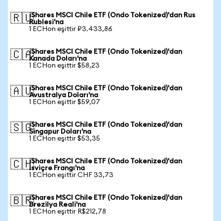
iShares MSCI Chile ETF (Ondo Tokenized)'dan Rus
🇷🇺
Rublesi'na
1 ECHon eşittir ₽3.433,86
iShares MSCI Chile ETF (Ondo Tokenized)'dan
🇨🇦
Kanada Doları'na
1 ECHon eşittir $58,23
iShares MSCI Chile ETF (Ondo Tokenized)'dan
🇦🇺
Avustralya Doları'na
1 ECHon eşittir $59,07
iShares MSCI Chile ETF (Ondo Tokenized)'dan
🇸🇬
Singapur Doları'na
1 ECHon eşittir $53,35
iShares MSCI Chile ETF (Ondo Tokenized)'dan
🇨🇭
İsviçre Frangı'na
1 ECHon eşittir CHF 33,73
iShares MSCI Chile ETF (Ondo Tokenized)'dan
🇧🇷
Brezilya Reali'na
1 ECHon eşittir R$212,78