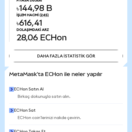
PIYASA DEĞERI
৳144,98 B
İŞLEM HACMI
(24S)
৳616,41
DOLAŞIMDAKI ARZ
28,06
ECHon
DAHA FAZLA İSTATİSTİK GÖR
DAHA FAZLA İSTATİSTİK GÖR
MetaMask'ta ECHon ile neler yapılır
ECHon Satın Al
Birkaç dokunuşla satın alın.
ECHon Sat
ECHon coin'lerinizi nakde çevirin.
ECHon Takas Et