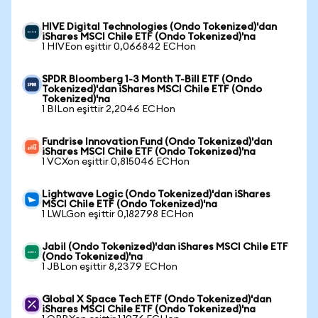
HIVE Digital Technologies (Ondo Tokenized)'dan
iShares MSCI Chile ETF (Ondo Tokenized)'na
1 HIVEon eşittir 0,066842 ECHon
SPDR Bloomberg 1-3 Month T-Bill ETF (Ondo
Tokenized)'dan iShares MSCI Chile ETF (Ondo
Tokenized)'na
1 BILon eşittir 2,2046 ECHon
Fundrise Innovation Fund (Ondo Tokenized)'dan
iShares MSCI Chile ETF (Ondo Tokenized)'na
1 VCXon eşittir 0,815046 ECHon
Lightwave Logic (Ondo Tokenized)'dan iShares
MSCI Chile ETF (Ondo Tokenized)'na
1 LWLGon eşittir 0,182798 ECHon
Jabil (Ondo Tokenized)'dan iShares MSCI Chile ETF
(Ondo Tokenized)'na
1 JBLon eşittir 8,2379 ECHon
Global X Space Tech ETF (Ondo Tokenized)'dan
iShares MSCI Chile ETF (Ondo Tokenized)'na