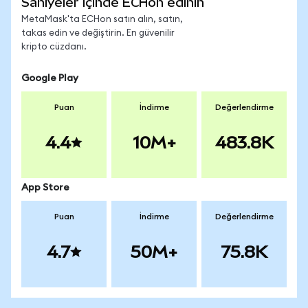
Saniyeler içinde ECHon edinin
MetaMask'ta ECHon satın alın, satın,
takas edin ve değiştirin. En güvenilir
kripto cüzdanı.
Google Play
Puan
İndirme
Değerlendirme
4.4
10M+
483.8K
App Store
Puan
İndirme
Değerlendirme
4.7
50M+
75.8K