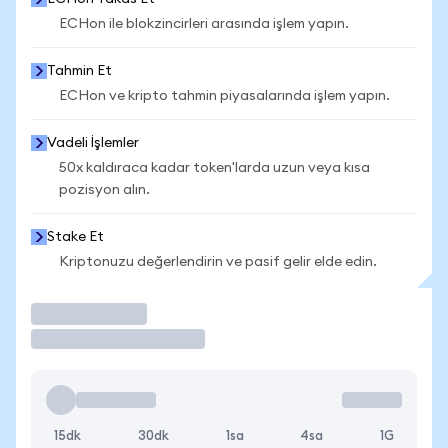
ECHon ile blokzincirleri arasında işlem yapın.
Tahmin Et
ECHon ve kripto tahmin piyasalarında işlem yapın.
Vadeli İşlemler
50x kaldıraca kadar token'larda uzun veya kısa
pozisyon alın.
Stake Et
Kriptonuzu değerlendirin ve pasif gelir elde edin.
İşlem Yap
15dk
30dk
1sa
4sa
1G