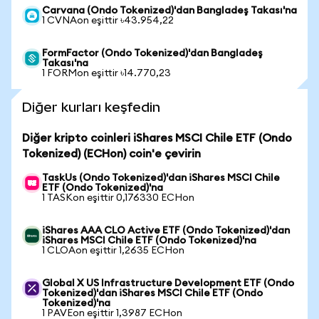
Carvana (Ondo Tokenized)'dan Bangladeş Takası'na
1 CVNAon eşittir ৳43.954,22
FormFactor (Ondo Tokenized)'dan Bangladeş
Takası'na
1 FORMon eşittir ৳14.770,23
Diğer kurları keşfedin
Diğer kripto coinleri iShares MSCI Chile ETF (Ondo
Tokenized) (ECHon) coin'e çevirin
TaskUs (Ondo Tokenized)'dan iShares MSCI Chile
ETF (Ondo Tokenized)'na
1 TASKon eşittir 0,176330 ECHon
iShares AAA CLO Active ETF (Ondo Tokenized)'dan
iShares MSCI Chile ETF (Ondo Tokenized)'na
1 CLOAon eşittir 1,2635 ECHon
Global X US Infrastructure Development ETF (Ondo
Tokenized)'dan iShares MSCI Chile ETF (Ondo
Tokenized)'na
1 PAVEon eşittir 1,3987 ECHon