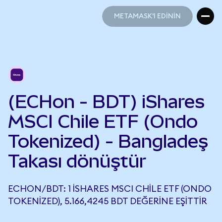
METAMASK'I EDİNİN
METAMASK'I EDİNİN
(ECHon - BDT) iShares
MSCI Chile ETF (Ondo
Tokenized) - Bangladeş
Takası dönüştür
ECHON/BDT: 1 ISHARES MSCI CHILE ETF (ONDO
TOKENIZED), 5.166,4245 BDT DEĞERINE EŞITTIR