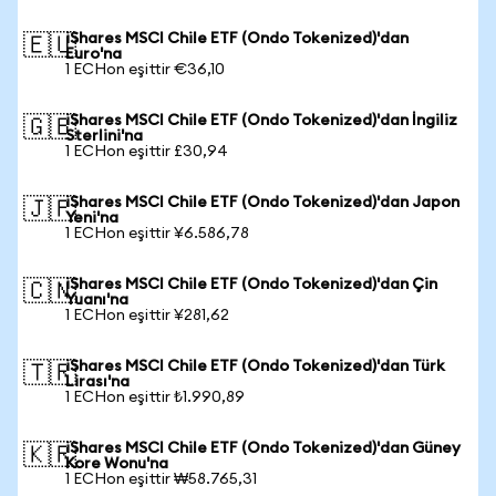
iShares MSCI Chile ETF (Ondo Tokenized)'dan
🇪🇺
Euro'na
1 ECHon eşittir €36,10
iShares MSCI Chile ETF (Ondo Tokenized)'dan İngiliz
🇬🇧
Sterlini'na
1 ECHon eşittir £30,94
iShares MSCI Chile ETF (Ondo Tokenized)'dan Japon
🇯🇵
Yeni'na
1 ECHon eşittir ¥6.586,78
iShares MSCI Chile ETF (Ondo Tokenized)'dan Çin
🇨🇳
Yuanı'na
1 ECHon eşittir ¥281,62
iShares MSCI Chile ETF (Ondo Tokenized)'dan Türk
🇹🇷
Lirası'na
1 ECHon eşittir ₺1.990,89
iShares MSCI Chile ETF (Ondo Tokenized)'dan Güney
🇰🇷
Kore Wonu'na
1 ECHon eşittir ₩58.765,31