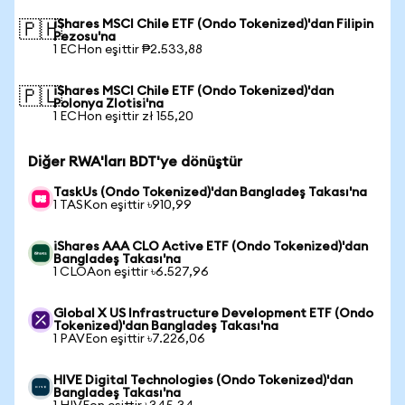
iShares MSCI Chile ETF (Ondo Tokenized)'dan Filipin
🇵🇭
Pezosu'na
1 ECHon eşittir ₱2.533,88
iShares MSCI Chile ETF (Ondo Tokenized)'dan
🇵🇱
Polonya Zlotisi'na
1 ECHon eşittir zł 155,20
Diğer RWA'ları BDT'ye dönüştür
TaskUs (Ondo Tokenized)'dan Bangladeş Takası'na
1 TASKon eşittir ৳910,99
iShares AAA CLO Active ETF (Ondo Tokenized)'dan
Bangladeş Takası'na
1 CLOAon eşittir ৳6.527,96
Global X US Infrastructure Development ETF (Ondo
Tokenized)'dan Bangladeş Takası'na
1 PAVEon eşittir ৳7.226,06
HIVE Digital Technologies (Ondo Tokenized)'dan
Bangladeş Takası'na