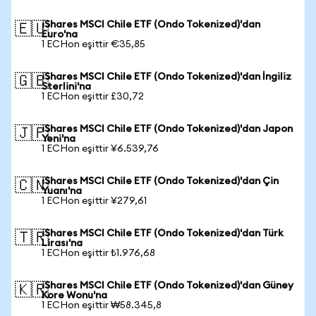
iShares MSCI Chile ETF (Ondo Tokenized)'dan
🇪🇺
Euro'na
1 ECHon eşittir €35,85
iShares MSCI Chile ETF (Ondo Tokenized)'dan İngiliz
🇬🇧
Sterlini'na
1 ECHon eşittir £30,72
iShares MSCI Chile ETF (Ondo Tokenized)'dan Japon
🇯🇵
Yeni'na
1 ECHon eşittir ¥6.539,76
iShares MSCI Chile ETF (Ondo Tokenized)'dan Çin
🇨🇳
Yuanı'na
1 ECHon eşittir ¥279,61
iShares MSCI Chile ETF (Ondo Tokenized)'dan Türk
🇹🇷
Lirası'na
1 ECHon eşittir ₺1.976,68
iShares MSCI Chile ETF (Ondo Tokenized)'dan Güney
🇰🇷
Kore Wonu'na
1 ECHon eşittir ₩58.345,8