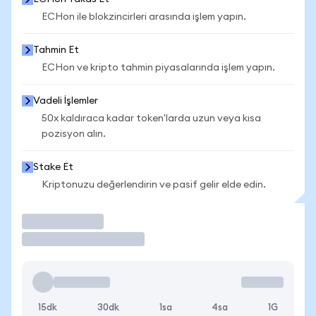
ECHon ile blokzincirleri arasında işlem yapın.
Tahmin Et
ECHon ve kripto tahmin piyasalarında işlem yapın.
Vadeli İşlemler
50x kaldıraca kadar token'larda uzun veya kısa
pozisyon alın.
Stake Et
Kriptonuzu değerlendirin ve pasif gelir elde edin.
İşlem Yap
15dk
30dk
1sa
4sa
1G