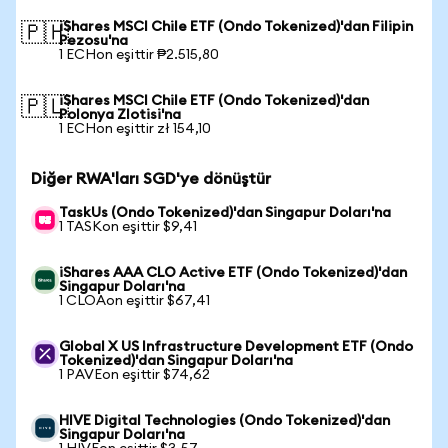
iShares MSCI Chile ETF (Ondo Tokenized)'dan Filipin
🇵🇭
Pezosu'na
1 ECHon eşittir ₱2.515,80
iShares MSCI Chile ETF (Ondo Tokenized)'dan
🇵🇱
Polonya Zlotisi'na
1 ECHon eşittir zł 154,10
Diğer RWA'ları SGD'ye dönüştür
TaskUs (Ondo Tokenized)'dan Singapur Doları'na
1 TASKon eşittir $9,41
iShares AAA CLO Active ETF (Ondo Tokenized)'dan
Singapur Doları'na
1 CLOAon eşittir $67,41
Global X US Infrastructure Development ETF (Ondo
Tokenized)'dan Singapur Doları'na
1 PAVEon eşittir $74,62
HIVE Digital Technologies (Ondo Tokenized)'dan
Singapur Doları'na