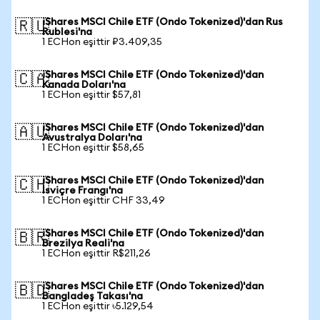
iShares MSCI Chile ETF (Ondo Tokenized)'dan Rus
🇷🇺
Rublesi'na
1 ECHon eşittir ₽3.409,35
iShares MSCI Chile ETF (Ondo Tokenized)'dan
🇨🇦
Kanada Doları'na
1 ECHon eşittir $57,81
iShares MSCI Chile ETF (Ondo Tokenized)'dan
🇦🇺
Avustralya Doları'na
1 ECHon eşittir $58,65
iShares MSCI Chile ETF (Ondo Tokenized)'dan
🇨🇭
İsviçre Frangı'na
1 ECHon eşittir CHF 33,49
iShares MSCI Chile ETF (Ondo Tokenized)'dan
🇧🇷
Brezilya Reali'na
1 ECHon eşittir R$211,26
iShares MSCI Chile ETF (Ondo Tokenized)'dan
🇧🇩
Bangladeş Takası'na
1 ECHon eşittir ৳5.129,54