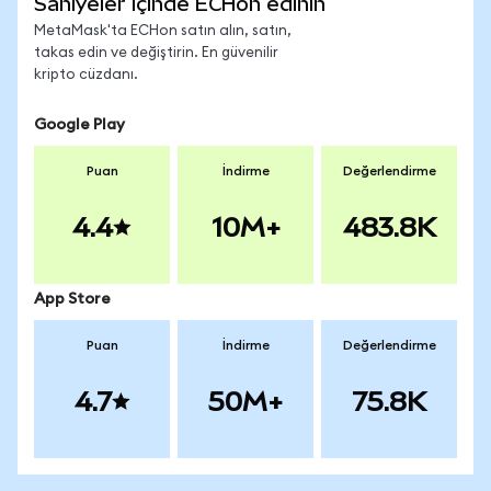
Saniyeler içinde ECHon edinin
MetaMask'ta ECHon satın alın, satın,
takas edin ve değiştirin. En güvenilir
kripto cüzdanı.
Google Play
Puan
İndirme
Değerlendirme
4.4
10M+
483.8K
App Store
Puan
İndirme
Değerlendirme
4.7
50M+
75.8K