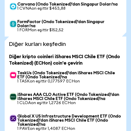
Carvana (Ondo Tokenized)'dan Singapur Doları'na
1 CVNAon eşittir $453,88
FormFactor (Ondo Tokenized)'dan Singapur
Doları'na
1 FORMon eşittir $152,52
Diğer kurları keşfedin
Diğer kripto coinleri iShares MSCI Chile ETF (Ondo
Tokenized) (ECHon) coin'e çevirin
TaskUs (Ondo Tokenized)'dan iShares MSCI Chile
ETF (Ondo Tokenized)'na
1 TASKon eşittir 0,177597 ECHon
iShares AAA CLO Active ETF (Ondo Tokenized)'dan
iShares MSCI Chile ETF (Ondo Tokenized)'na
1 CLOAon eşittir 1,2726 ECHon
Global X US Infrastructure Development ETF (Ondo
Tokenized)'dan iShares MSCI Chile ETF (Ondo
Tokenized)'na
1 PAVEon eşittir 1,4087 ECHon