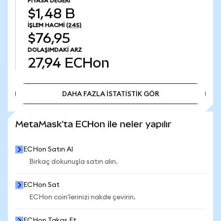
PIYASA DEĞERI
$1,48 B
İŞLEM HACMI
(24S)
$76,95
DOLAŞIMDAKI ARZ
27,94
ECHon
DAHA FAZLA İSTATİSTİK GÖR
DAHA FAZLA İSTATİSTİK GÖR
MetaMask'ta ECHon ile neler yapılır
ECHon Satın Al
Birkaç dokunuşla satın alın.
ECHon Sat
ECHon coin'lerinizi nakde çevirin.
ECHon Takas Et