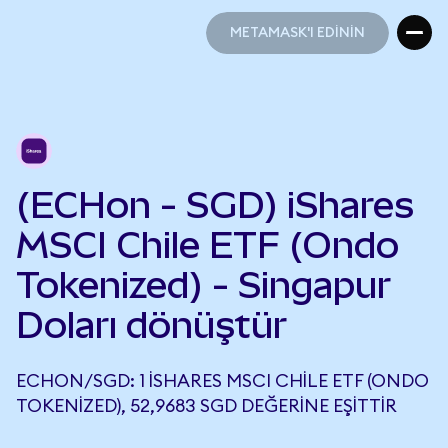
METAMASK'I EDİNİN
METAMASK'I EDİNİN
(ECHon - SGD) iShares
MSCI Chile ETF (Ondo
Tokenized) - Singapur
Doları dönüştür
ECHON/SGD: 1 ISHARES MSCI CHILE ETF (ONDO
TOKENIZED), 52,9683 SGD DEĞERINE EŞITTIR