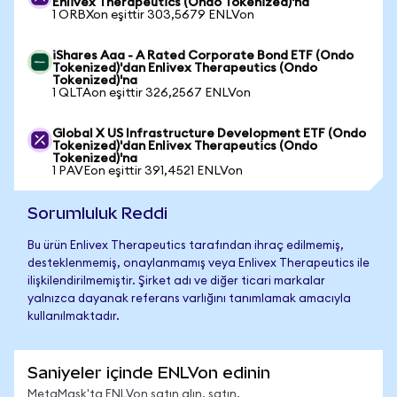
Enlivex Therapeutics (Ondo Tokenized)'na
1 ORBXon eşittir 303,5679 ENLVon
iShares Aaa - A Rated Corporate Bond ETF (Ondo
Tokenized)'dan Enlivex Therapeutics (Ondo
Tokenized)'na
1 QLTAon eşittir 326,2567 ENLVon
Global X US Infrastructure Development ETF (Ondo
Tokenized)'dan Enlivex Therapeutics (Ondo
Tokenized)'na
1 PAVEon eşittir 391,4521 ENLVon
Sorumluluk Reddi
Bu ürün Enlivex Therapeutics tarafından ihraç edilmemiş,
desteklenmemiş, onaylanmamış veya Enlivex Therapeutics ile
ilişkilendirilmemiştir. Şirket adı ve diğer ticari markalar
yalnızca dayanak referans varlığını tanımlamak amacıyla
kullanılmaktadır.
Saniyeler içinde ENLVon edinin
MetaMask'ta ENLVon satın alın, satın,