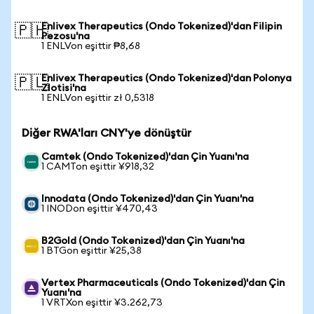
Enlivex Therapeutics (Ondo Tokenized)'dan Filipin
🇵🇭
Pezosu'na
1 ENLVon eşittir ₱8,68
Enlivex Therapeutics (Ondo Tokenized)'dan Polonya
🇵🇱
Zlotisi'na
1 ENLVon eşittir zł 0,5318
Diğer RWA'ları CNY'ye dönüştür
Camtek (Ondo Tokenized)'dan Çin Yuanı'na
1 CAMTon eşittir ¥918,32
Innodata (Ondo Tokenized)'dan Çin Yuanı'na
1 INODon eşittir ¥470,43
B2Gold (Ondo Tokenized)'dan Çin Yuanı'na
1 BTGon eşittir ¥25,38
Vertex Pharmaceuticals (Ondo Tokenized)'dan Çin
Yuanı'na
1 VRTXon eşittir ¥3.262,73