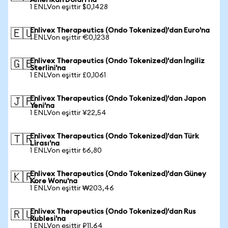
Amerikan Doları'na
1 ENLVon eşittir $0,1428
Enlivex Therapeutics (Ondo Tokenized)'dan Euro'na
🇪🇺
1 ENLVon eşittir €0,1238
Enlivex Therapeutics (Ondo Tokenized)'dan İngiliz
🇬🇧
Sterlini'na
1 ENLVon eşittir £0,1061
Enlivex Therapeutics (Ondo Tokenized)'dan Japon
🇯🇵
Yeni'na
1 ENLVon eşittir ¥22,54
Enlivex Therapeutics (Ondo Tokenized)'dan Türk
🇹🇷
Lirası'na
1 ENLVon eşittir ₺6,80
Enlivex Therapeutics (Ondo Tokenized)'dan Güney
🇰🇷
Kore Wonu'na
1 ENLVon eşittir ₩203,46
Enlivex Therapeutics (Ondo Tokenized)'dan Rus
🇷🇺
Rublesi'na
1 ENLVon eşittir ₽11,64