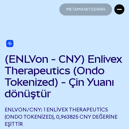
METAMASK'I EDİNİN
METAMASK'I EDİNİN
(ENLVon - CNY) Enlivex
Therapeutics (Ondo
Tokenized) - Çin Yuanı
dönüştür
ENLVON/CNY: 1 ENLIVEX THERAPEUTICS
(ONDO TOKENIZED), 0,963825 CNY DEĞERINE
EŞITTIR