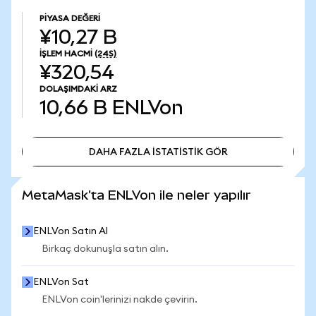
PIYASA DEĞERI
¥10,27 B
İŞLEM HACMI
(24S)
¥320,54
DOLAŞIMDAKI ARZ
10,66 B
ENLVon
DAHA FAZLA İSTATİSTİK GÖR
DAHA FAZLA İSTATİSTİK GÖR
MetaMask'ta ENLVon ile neler yapılır
ENLVon Satın Al
Birkaç dokunuşla satın alın.
ENLVon Sat
ENLVon coin'lerinizi nakde çevirin.