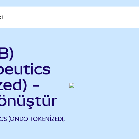
ci
B)
peutics
ed) -
önüştür
CS (ONDO TOKENIZED),