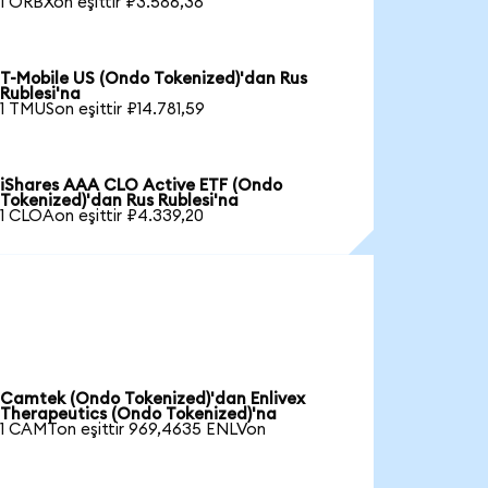
1 ORBXon eşittir ₽3.586,38
T-Mobile US (Ondo Tokenized)'dan Rus
Rublesi'na
1 TMUSon eşittir ₽14.781,59
iShares AAA CLO Active ETF (Ondo
Tokenized)'dan Rus Rublesi'na
1 CLOAon eşittir ₽4.339,20
Camtek (Ondo Tokenized)'dan Enlivex
Therapeutics (Ondo Tokenized)'na
1 CAMTon eşittir 969,4635 ENLVon