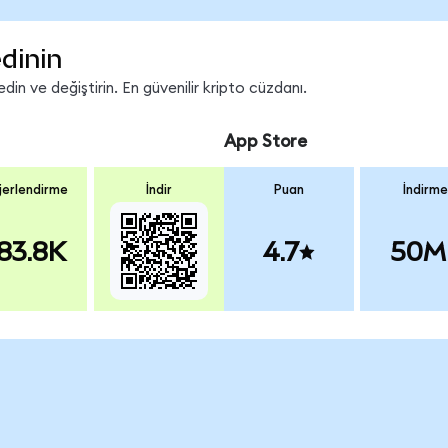
dinin
in ve değiştirin. En güvenilir kripto cüzdanı.
App Store
erlendirme
İndir
Puan
İndirme
83.8K
4.7
50M