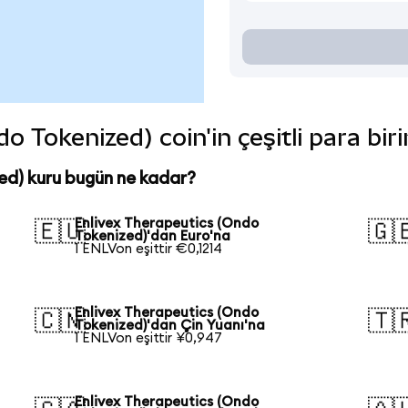
o Tokenized) coin'in çeşitli para bir
ed) kuru bugün ne kadar?
Enlivex Therapeutics (Ondo
🇪🇺
🇬
Tokenized)'dan Euro'na
1 ENLVon eşittir €0,1214
Enlivex Therapeutics (Ondo
🇨🇳
🇹
Tokenized)'dan Çin Yuanı'na
1 ENLVon eşittir ¥0,947
Enlivex Therapeutics (Ondo