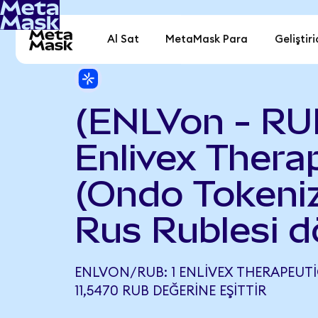
Al Sat
MetaMask Para
Geliştiri
(ENLVon - RU
Enlivex Thera
(Ondo Tokeniz
Rus Rublesi d
ENLVON/RUB: 1 ENLIVEX THERAPEUTI
11,5470 RUB DEĞERINE EŞITTIR