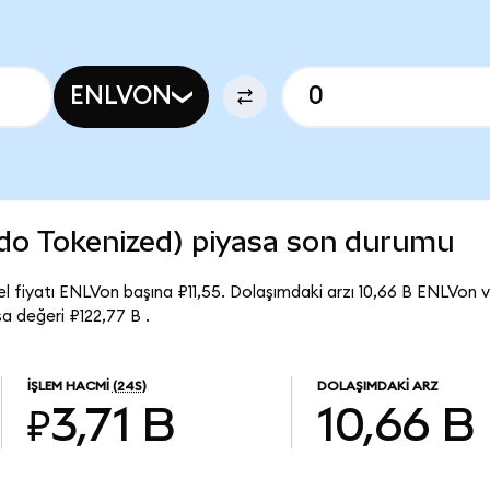
ENLVON
ndo Tokenized) piyasa son durumu
 fiyatı ENLVon başına ₽11,55. Dolaşımdaki arzı 10,66 B ENLVon v
 değeri ₽122,77 B .
İŞLEM HACMI
(24S)
DOLAŞIMDAKI ARZ
₽3,71 B
10,66 B