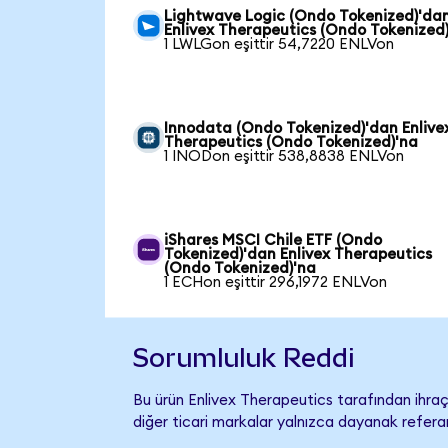
Lightwave Logic (Ondo Tokenized)'da
Enlivex Therapeutics (Ondo Tokenized
1 LWLGon eşittir 54,7220 ENLVon
Innodata (Ondo Tokenized)'dan Enlive
Therapeutics (Ondo Tokenized)'na
1 INODon eşittir 538,8838 ENLVon
iShares MSCI Chile ETF (Ondo
Tokenized)'dan Enlivex Therapeutics
(Ondo Tokenized)'na
1 ECHon eşittir 296,1972 ENLVon
Sorumluluk Reddi
Bu ürün Enlivex Therapeutics tarafından ihraç
diğer ticari markalar yalnızca dayanak referan