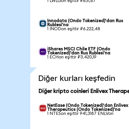
1 LWLGon eşittir ₽631,87
Innodata (Ondo Tokenized)'dan Rus
Rublesi'na
1 INODon eşittir ₽6.222,48
iShares MSCI Chile ETF (Ondo
Tokenized)'dan Rus Rublesi'na
1 ECHon eşittir ₽3.420,19
Diğer kurları keşfedin
Diğer kripto coinleri Enlivex Therap
NetEase (Ondo Tokenized)'dan Enlivex
Therapeutics (Ondo Tokenized)'na
1 NTESon eşittir 941,3187 ENLVon