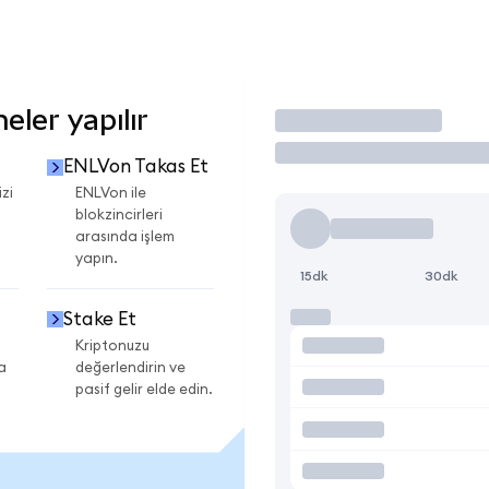
ler yapılır
İşlem Yap
ENLVon Takas Et
zi
ENLVon ile
blokzincirleri
arasında işlem
yapın.
15dk
30dk
Stake Et
Kriptonuzu
a
değerlendirin ve
pasif gelir elde edin.