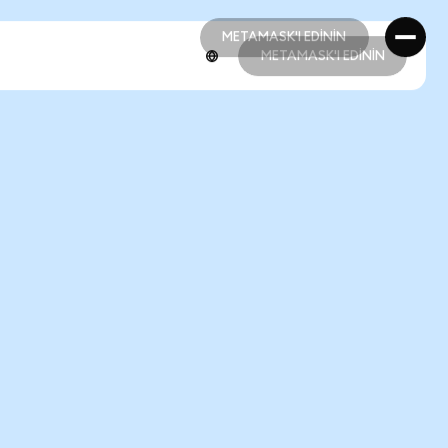
METAMASK'I EDİNİN
METAMASK'I EDİNİN
METAMASK'I EDİNİN
METAMASK'I EDİNİN