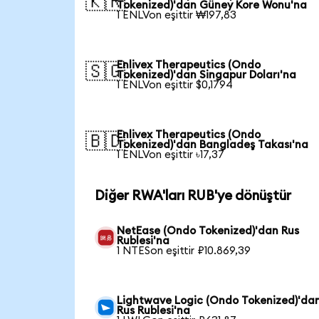
🇰🇷
Tokenized)'dan Güney Kore Wonu'na
1 ENLVon eşittir ₩197,83
Enlivex Therapeutics (Ondo
🇸🇬
Tokenized)'dan Singapur Doları'na
1 ENLVon eşittir $0,1794
Enlivex Therapeutics (Ondo
🇧🇩
Tokenized)'dan Bangladeş Takası'na
1 ENLVon eşittir ৳17,37
Diğer RWA'ları RUB'ye dönüştür
NetEase (Ondo Tokenized)'dan Rus
Rublesi'na
1 NTESon eşittir ₽10.869,39
Lightwave Logic (Ondo Tokenized)'da
Rus Rublesi'na