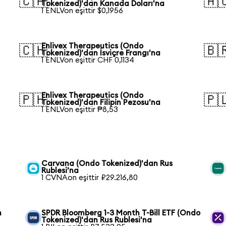
🇨🇦
🇦
Tokenized)'dan Kanada Doları'na
1 ENLVon eşittir $0,1956
Enlivex Therapeutics (Ondo
🇨🇭
🇧
Tokenized)'dan İsviçre Frangı'na
1 ENLVon eşittir CHF 0,1134
Enlivex Therapeutics (Ondo
🇵🇭
🇵
Tokenized)'dan Filipin Pezosu'na
1 ENLVon eşittir ₱8,53
Carvana (Ondo Tokenized)'dan Rus
Rublesi'na
1 CVNAon eşittir ₽29.216,80
n
SPDR Bloomberg 1-3 Month T-Bill ETF (Ondo
Tokenized)'dan Rus Rublesi'na