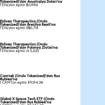

Tokenized)'dan Avustralya Doları'na
1 ENLVon eşittir $0,1986
Enlivex Therapeutics (Ondo

Tokenized)'dan Brezilya Reali'na
1 ENLVon eşittir R$0,716
Enlivex Therapeutics (Ondo

Tokenized)'dan Polonya Zlotisi'na
1 ENLVon eşittir zł 0,522
Camtek (Ondo Tokenized)'dan Rus
Rublesi'na
1 CAMTon eşittir ₽11.194,38
Global X Space Tech ETF (Ondo
Tokenized)'dan Rus Rublesi'na