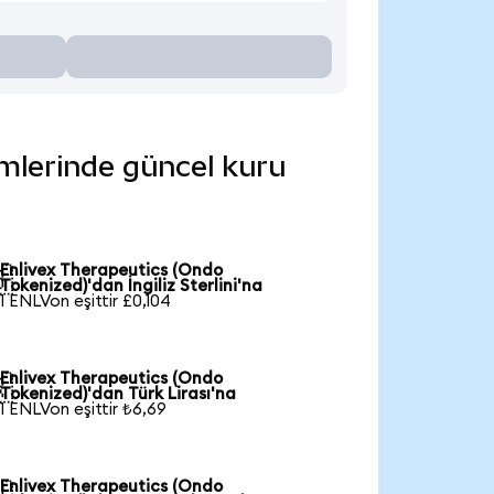
imlerinde güncel kuru
Enlivex Therapeutics (Ondo

Tokenized)'dan İngiliz Sterlini'na
1 ENLVon eşittir £0,104
Enlivex Therapeutics (Ondo

Tokenized)'dan Türk Lirası'na
1 ENLVon eşittir ₺6,69
Enlivex Therapeutics (Ondo