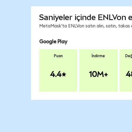
Saniyeler içinde ENLVon e
MetaMask'ta ENLVon satın alın, satın, takas ed
Google Play
Puan
İndirme
Değ
4.4
10M+
4