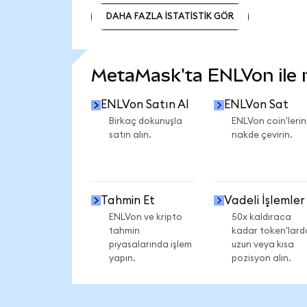
DAHA FAZLA İSTATİSTİK GÖR
DAHA FAZLA İSTATİSTİK GÖR
MetaMask'ta ENLVon ile ne
ENLVon Satın Al
ENLVon Sat
Birkaç dokunuşla
ENLVon coin'lerini
satın alın.
nakde çevirin.
Tahmin Et
Vadeli İşlemler
ENLVon ve kripto
50x kaldıraca
tahmin
kadar token'lard
piyasalarında işlem
uzun veya kısa
yapın.
pozisyon alın.