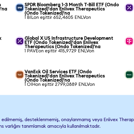
n
SPDR Bloomberg 1-3 Month T-Bill ETF (Ondo
)'na
Tokenized)'dan Enlivex Therapeutics
(Ondo Tokenized)'na
1 BILon eşittir 652,4605 ENLVon
x
Global X US Infrastructure Development
ETF (Ondo Tokenized)'dan Enlivex
Therapeutics (Ondo Tokenized)'na
1 PAVEon eşittir 415,9729 ENLVon
VanEck Oil Services ETF (Ondo
Tokenized)'dan Enlivex Therapeutics
(Ondo Tokenized)'na
1 OIHon eşittir 2799,0889 ENLVon
 edilmemiş, desteklenmemiş, onaylanmamış veya Enlivex Therapeutics
s varlığını tanımlamak amacıyla kullanılmaktadır.