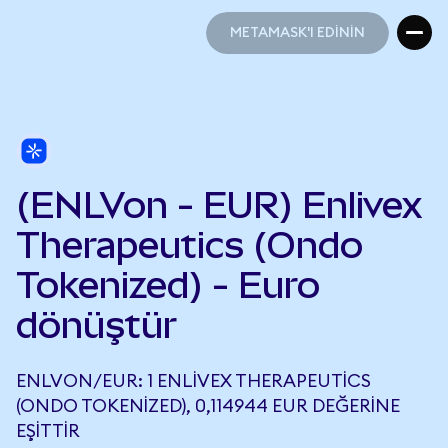
METAMASK'I EDİNİN
METAMASK'I EDİNİN
(ENLVon - EUR) Enlivex
Therapeutics (Ondo
Tokenized) - Euro
dönüştür
ENLVON/EUR: 1 ENLIVEX THERAPEUTICS
(ONDO TOKENIZED), 0,114944 EUR DEĞERINE
EŞITTIR