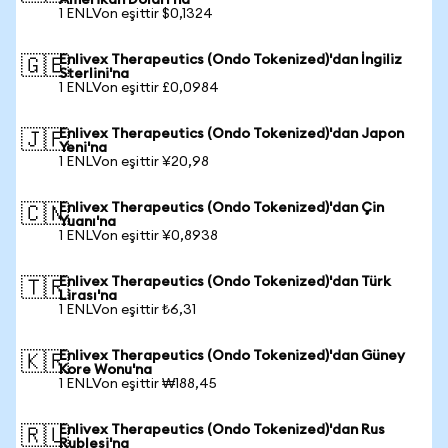
Amerikan Doları'na
1 ENLVon eşittir $0,1324
Enlivex Therapeutics (Ondo Tokenized)'dan İngiliz
🇬🇧
Sterlini'na
1 ENLVon eşittir £0,0984
Enlivex Therapeutics (Ondo Tokenized)'dan Japon
🇯🇵
Yeni'na
1 ENLVon eşittir ¥20,98
Enlivex Therapeutics (Ondo Tokenized)'dan Çin
🇨🇳
Yuanı'na
1 ENLVon eşittir ¥0,8938
Enlivex Therapeutics (Ondo Tokenized)'dan Türk
🇹🇷
Lirası'na
1 ENLVon eşittir ₺6,31
Enlivex Therapeutics (Ondo Tokenized)'dan Güney
🇰🇷
Kore Wonu'na
1 ENLVon eşittir ₩188,45
Enlivex Therapeutics (Ondo Tokenized)'dan Rus
🇷🇺
Rublesi'na