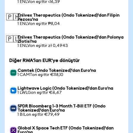
1 ENLVon eşittir ৳16,39
Enlivex Therapeutics (Ondo Tokenized)'dan Filipin
🇵🇭
Pezosu'na
1 ENLVon eşittir ₱8,04
Enlivex Therapeutics (Ondo Tokenized)'dan Polonya
🇵🇱
Zlotisi'na
1 ENLVon eşittir zł 0,4943
Diğer RWA'ları EUR'ye dönüştür
Camtek (Ondo Tokenized)'dan Euro'na
1 CAMTon eşittir €118,10
Lightwave Logic (Ondo Tokenized)'dan Euro'na
1 LWLGon eşittir €6,67
SPDR Bloomberg 1-3 Month T-Bill ETF (Ondo
Tokenized)'dan Euro'na
1 BILon eşittir €79,49
Global X Space Tech ETF (Ondo Tokenized)'dan
Euro'na