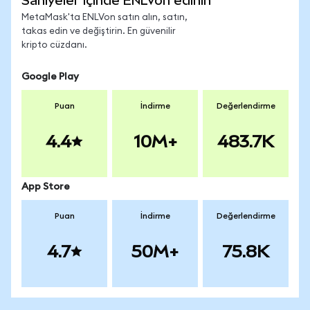
Saniyeler içinde ENLVon edinin
MetaMask'ta ENLVon satın alın, satın,
takas edin ve değiştirin. En güvenilir
kripto cüzdanı.
Google Play
Puan
İndirme
Değerlendirme
4.4
10M+
483.7K
App Store
Puan
İndirme
Değerlendirme
4.7
50M+
75.8K