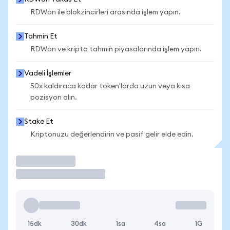
RDWon ile blokzincirleri arasında işlem yapın.
Tahmin Et
RDWon ve kripto tahmin piyasalarında işlem yapın.
Vadeli İşlemler
50x kaldıraca kadar token'larda uzun veya kısa
pozisyon alın.
Stake Et
Kriptonuzu değerlendirin ve pasif gelir elde edin.
İşlem Yap
15dk
30dk
1sa
4sa
1G