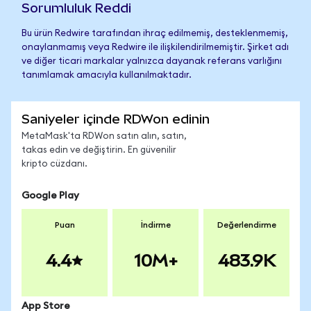
Sorumluluk Reddi
Bu ürün Redwire tarafından ihraç edilmemiş, desteklenmemiş,
onaylanmamış veya Redwire ile ilişkilendirilmemiştir. Şirket adı
ve diğer ticari markalar yalnızca dayanak referans varlığını
tanımlamak amacıyla kullanılmaktadır.
Saniyeler içinde RDWon edinin
MetaMask'ta RDWon satın alın, satın,
takas edin ve değiştirin. En güvenilir
kripto cüzdanı.
Google Play
Puan
İndirme
Değerlendirme
4.4
10M+
483.9K
App Store