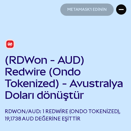
METAMASK'I EDİNİN
METAMASK'I EDİNİN
(RDWon - AUD)
Redwire (Ondo
Tokenized) - Avustralya
Doları dönüştür
RDWON/AUD: 1 REDWIRE (ONDO TOKENIZED),
19,1738 AUD DEĞERINE EŞITTIR