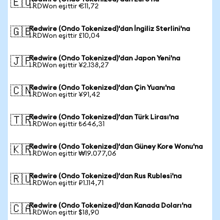
🇪🇺
1 RDWon eşittir €11,72
Redwire (Ondo Tokenized)'dan İngiliz Sterlini'na
🇬🇧
1 RDWon eşittir £10,04
Redwire (Ondo Tokenized)'dan Japon Yeni'na
🇯🇵
1 RDWon eşittir ¥2.138,27
Redwire (Ondo Tokenized)'dan Çin Yuanı'na
🇨🇳
1 RDWon eşittir ¥91,42
Redwire (Ondo Tokenized)'dan Türk Lirası'na
🇹🇷
1 RDWon eşittir ₺646,31
Redwire (Ondo Tokenized)'dan Güney Kore Wonu'na
🇰🇷
1 RDWon eşittir ₩19.077,06
Redwire (Ondo Tokenized)'dan Rus Rublesi'na
🇷🇺
1 RDWon eşittir ₽1.114,71
Redwire (Ondo Tokenized)'dan Kanada Doları'na
🇨🇦
1 RDWon eşittir $18,90