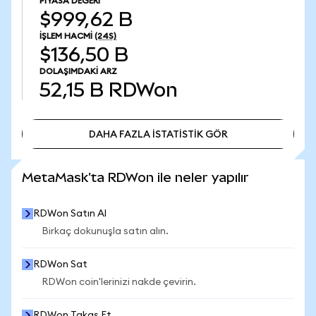
PIYASA DEĞERI
$999,62 B
İŞLEM HACMI
(24S)
$136,50 B
DOLAŞIMDAKI ARZ
52,15 B
RDWon
DAHA FAZLA İSTATİSTİK GÖR
DAHA FAZLA İSTATİSTİK GÖR
MetaMask'ta RDWon ile neler yapılır
RDWon Satın Al
Birkaç dokunuşla satın alın.
RDWon Sat
RDWon coin'lerinizi nakde çevirin.
RDWon Takas Et