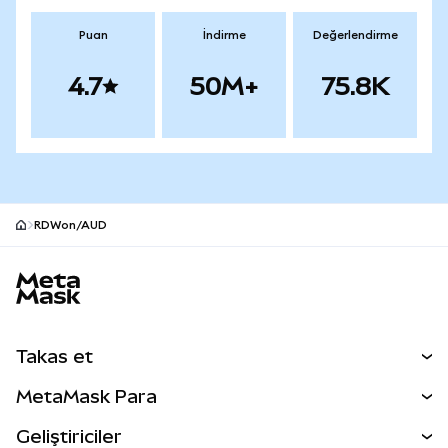
Puan
İndirme
Değerlendirme
4.7
50M+
75.8K
RDWon/AUD
MetaMask site alt bilgisi
Takas et
Takas İşlemleri
MetaMask Para
Tahmin Et
YENİ
Kripto Al
Geliştiriciler