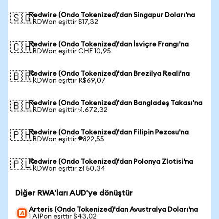
Redwire (Ondo Tokenized)'dan Singapur Doları'na
🇸🇬
1 RDWon eşittir $17,32
Redwire (Ondo Tokenized)'dan İsviçre Frangı'na
🇨🇭
1 RDWon eşittir CHF 10,95
Redwire (Ondo Tokenized)'dan Brezilya Reali'na
🇧🇷
1 RDWon eşittir R$69,07
Redwire (Ondo Tokenized)'dan Bangladeş Takası'na
🇧🇩
1 RDWon eşittir ৳1.672,32
Redwire (Ondo Tokenized)'dan Filipin Pezosu'na
🇵🇭
1 RDWon eşittir ₱822,55
Redwire (Ondo Tokenized)'dan Polonya Zlotisi'na
🇵🇱
1 RDWon eşittir zł 50,34
Diğer RWA'ları AUD'ye dönüştür
Arteris (Ondo Tokenized)'dan Avustralya Doları'na
1 AIPon eşittir $43,02