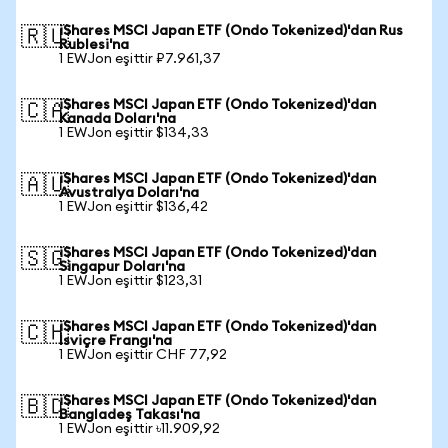
iShares MSCI Japan ETF (Ondo Tokenized)'dan Rus
🇷🇺
Rublesi'na
1 EWJon eşittir ₽7.961,37
iShares MSCI Japan ETF (Ondo Tokenized)'dan
🇨🇦
Kanada Doları'na
1 EWJon eşittir $134,33
iShares MSCI Japan ETF (Ondo Tokenized)'dan
🇦🇺
Avustralya Doları'na
1 EWJon eşittir $136,42
iShares MSCI Japan ETF (Ondo Tokenized)'dan
🇸🇬
Singapur Doları'na
1 EWJon eşittir $123,31
iShares MSCI Japan ETF (Ondo Tokenized)'dan
🇨🇭
İsviçre Frangı'na
1 EWJon eşittir CHF 77,92
iShares MSCI Japan ETF (Ondo Tokenized)'dan
🇧🇩
Bangladeş Takası'na
1 EWJon eşittir ৳11.909,92