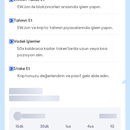
EWJon ile blokzincirleri arasında işlem yapın.
Tahmin Et
EWJon ve kripto tahmin piyasalarında işlem yapın.
Vadeli İşlemler
50x kaldıraca kadar token'larda uzun veya kısa
pozisyon alın.
Stake Et
Kriptonuzu değerlendirin ve pasif gelir elde edin.
İşlem Yap
15dk
30dk
1sa
4sa
1G