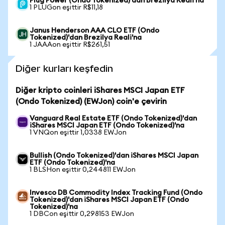
Plug Power (Ondo Tokenized)'dan Brezilya Reali'na
1 PLUGon eşittir R$11,18
Janus Henderson AAA CLO ETF (Ondo
Tokenized)'dan Brezilya Reali'na
1 JAAAon eşittir R$261,51
Diğer kurları keşfedin
Diğer kripto coinleri iShares MSCI Japan ETF
(Ondo Tokenized) (EWJon) coin'e çevirin
Vanguard Real Estate ETF (Ondo Tokenized)'dan
iShares MSCI Japan ETF (Ondo Tokenized)'na
1 VNQon eşittir 1,0338 EWJon
Bullish (Ondo Tokenized)'dan iShares MSCI Japan
ETF (Ondo Tokenized)'na
1 BLSHon eşittir 0,244811 EWJon
Invesco DB Commodity Index Tracking Fund (Ondo
Tokenized)'dan iShares MSCI Japan ETF (Ondo
Tokenized)'na
1 DBCon eşittir 0,298153 EWJon