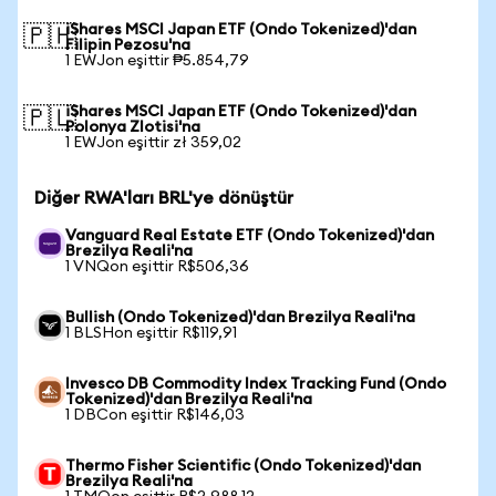
iShares MSCI Japan ETF (Ondo Tokenized)'dan
🇵🇭
Filipin Pezosu'na
1 EWJon eşittir ₱5.854,79
iShares MSCI Japan ETF (Ondo Tokenized)'dan
🇵🇱
Polonya Zlotisi'na
1 EWJon eşittir zł 359,02
Diğer RWA'ları BRL'ye dönüştür
Vanguard Real Estate ETF (Ondo Tokenized)'dan
Brezilya Reali'na
1 VNQon eşittir R$506,36
Bullish (Ondo Tokenized)'dan Brezilya Reali'na
1 BLSHon eşittir R$119,91
Invesco DB Commodity Index Tracking Fund (Ondo
Tokenized)'dan Brezilya Reali'na
1 DBCon eşittir R$146,03
Thermo Fisher Scientific (Ondo Tokenized)'dan
Brezilya Reali'na