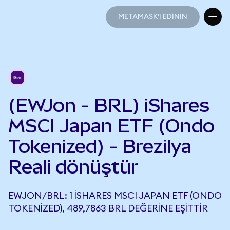
METAMASK'I EDİNİN
METAMASK'I EDİNİN
(EWJon - BRL) iShares
MSCI Japan ETF (Ondo
Tokenized) - Brezilya
Reali dönüştür
EWJON/BRL: 1 ISHARES MSCI JAPAN ETF (ONDO
TOKENIZED), 489,7863 BRL DEĞERINE EŞITTIR