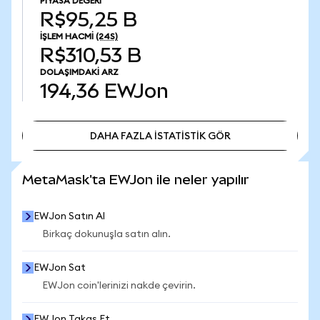
PIYASA DEĞERI
R$95,25 B
İŞLEM HACMI
(24S)
R$310,53 B
DOLAŞIMDAKI ARZ
194,36
EWJon
DAHA FAZLA İSTATİSTİK GÖR
DAHA FAZLA İSTATİSTİK GÖR
MetaMask'ta EWJon ile neler yapılır
EWJon Satın Al
Birkaç dokunuşla satın alın.
EWJon Sat
EWJon coin'lerinizi nakde çevirin.
EWJon Takas Et