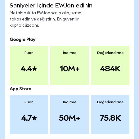
Saniyeler içinde EWJon edinin
MetaMask'ta EWJon satın alın, satın,
takas edin ve değiştirin. En güvenilir
kripto cüzdanı.
Google Play
Puan
İndirme
Değerlendirme
4.4
10M+
484K
App Store
Puan
İndirme
Değerlendirme
4.7
50M+
75.8K