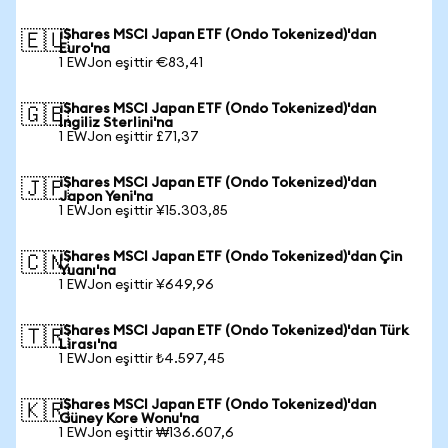
iShares MSCI Japan ETF (Ondo Tokenized)'dan
🇪🇺
Euro'na
1 EWJon eşittir €83,41
iShares MSCI Japan ETF (Ondo Tokenized)'dan
🇬🇧
İngiliz Sterlini'na
1 EWJon eşittir £71,37
iShares MSCI Japan ETF (Ondo Tokenized)'dan
🇯🇵
Japon Yeni'na
1 EWJon eşittir ¥15.303,85
iShares MSCI Japan ETF (Ondo Tokenized)'dan Çin
🇨🇳
Yuanı'na
1 EWJon eşittir ¥649,96
iShares MSCI Japan ETF (Ondo Tokenized)'dan Türk
🇹🇷
Lirası'na
1 EWJon eşittir ₺4.597,45
iShares MSCI Japan ETF (Ondo Tokenized)'dan
🇰🇷
Güney Kore Wonu'na
1 EWJon eşittir ₩136.607,6