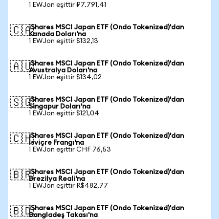
1 EWJon eşittir ₽7.791,41
iShares MSCI Japan ETF (Ondo Tokenized)'dan
🇨🇦
Kanada Doları'na
1 EWJon eşittir $132,13
iShares MSCI Japan ETF (Ondo Tokenized)'dan
🇦🇺
Avustralya Doları'na
1 EWJon eşittir $134,02
iShares MSCI Japan ETF (Ondo Tokenized)'dan
🇸🇬
Singapur Doları'na
1 EWJon eşittir $121,04
iShares MSCI Japan ETF (Ondo Tokenized)'dan
🇨🇭
İsviçre Frangı'na
1 EWJon eşittir CHF 76,53
iShares MSCI Japan ETF (Ondo Tokenized)'dan
🇧🇷
Brezilya Reali'na
1 EWJon eşittir R$482,77
iShares MSCI Japan ETF (Ondo Tokenized)'dan
🇧🇩
Bangladeş Takası'na