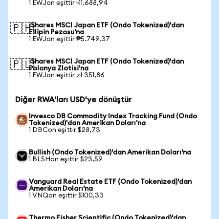
1 EWJon eşittir ৳11.688,94
iShares MSCI Japan ETF (Ondo Tokenized)'dan
🇵🇭
Filipin Pezosu'na
1 EWJon eşittir ₱5.749,37
iShares MSCI Japan ETF (Ondo Tokenized)'dan
🇵🇱
Polonya Zlotisi'na
1 EWJon eşittir zł 351,86
Diğer RWA'ları USD'ye dönüştür
Invesco DB Commodity Index Tracking Fund (Ondo
Tokenized)'dan Amerikan Doları'na
1 DBCon eşittir $28,73
Bullish (Ondo Tokenized)'dan Amerikan Doları'na
1 BLSHon eşittir $23,59
Vanguard Real Estate ETF (Ondo Tokenized)'dan
Amerikan Doları'na
1 VNQon eşittir $100,33
Thermo Fisher Scientific (Ondo Tokenized)'dan