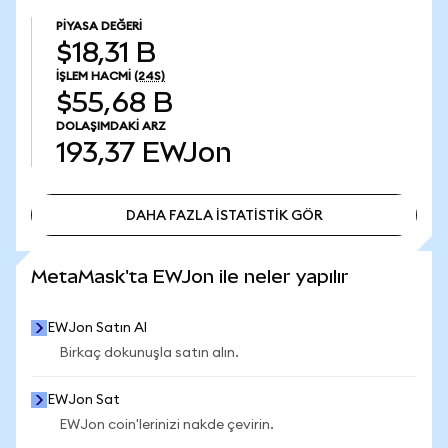
PIYASA DEĞERI
$18,31 B
İŞLEM HACMI
(24S)
$55,68 B
DOLAŞIMDAKI ARZ
193,37
EWJon
DAHA FAZLA İSTATİSTİK GÖR
DAHA FAZLA İSTATİSTİK GÖR
MetaMask'ta EWJon ile neler yapılır
EWJon Satın Al
Birkaç dokunuşla satın alın.
EWJon Sat
EWJon coin'lerinizi nakde çevirin.