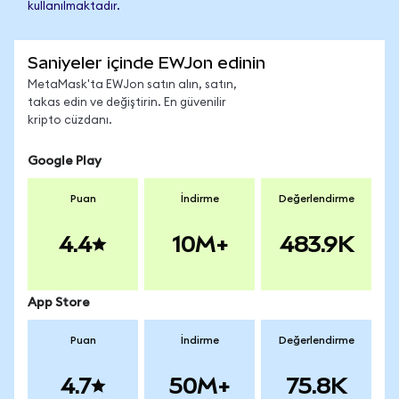
kullanılmaktadır.
Saniyeler içinde EWJon edinin
MetaMask'ta EWJon satın alın, satın,
takas edin ve değiştirin. En güvenilir
kripto cüzdanı.
Google Play
Puan
İndirme
Değerlendirme
4.4
10M+
483.9K
App Store
Puan
İndirme
Değerlendirme
4.7
50M+
75.8K