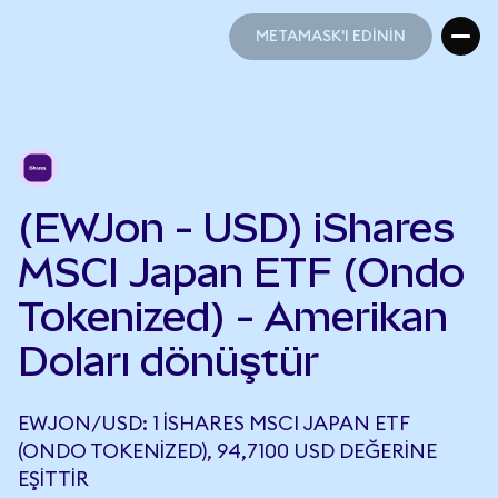
METAMASK'I EDİNİN
METAMASK'I EDİNİN
(EWJon - USD) iShares
MSCI Japan ETF (Ondo
Tokenized) - Amerikan
Doları dönüştür
EWJON/USD: 1 ISHARES MSCI JAPAN ETF
(ONDO TOKENIZED), 94,7100 USD DEĞERINE
EŞITTIR