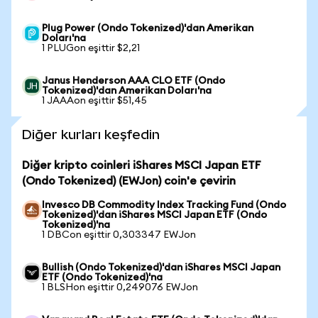
Plug Power (Ondo Tokenized)'dan Amerikan
Doları'na
1 PLUGon eşittir $2,21
Janus Henderson AAA CLO ETF (Ondo
Tokenized)'dan Amerikan Doları'na
1 JAAAon eşittir $51,45
Diğer kurları keşfedin
Diğer kripto coinleri iShares MSCI Japan ETF
(Ondo Tokenized) (EWJon) coin'e çevirin
Invesco DB Commodity Index Tracking Fund (Ondo
Tokenized)'dan iShares MSCI Japan ETF (Ondo
Tokenized)'na
1 DBCon eşittir 0,303347 EWJon
Bullish (Ondo Tokenized)'dan iShares MSCI Japan
ETF (Ondo Tokenized)'na
1 BLSHon eşittir 0,249076 EWJon