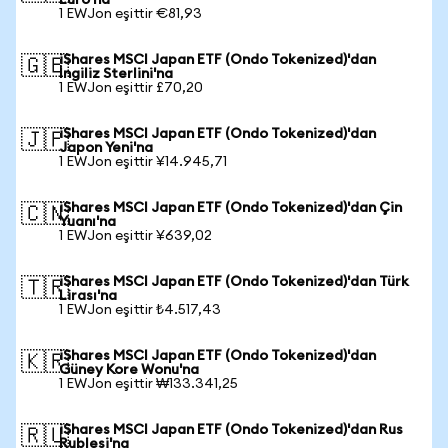
Euro'na
1 EWJon eşittir €81,93
iShares MSCI Japan ETF (Ondo Tokenized)'dan
🇬🇧
İngiliz Sterlini'na
1 EWJon eşittir £70,20
iShares MSCI Japan ETF (Ondo Tokenized)'dan
🇯🇵
Japon Yeni'na
1 EWJon eşittir ¥14.945,71
iShares MSCI Japan ETF (Ondo Tokenized)'dan Çin
🇨🇳
Yuanı'na
1 EWJon eşittir ¥639,02
iShares MSCI Japan ETF (Ondo Tokenized)'dan Türk
🇹🇷
Lirası'na
1 EWJon eşittir ₺4.517,43
iShares MSCI Japan ETF (Ondo Tokenized)'dan
🇰🇷
Güney Kore Wonu'na
1 EWJon eşittir ₩133.341,25
iShares MSCI Japan ETF (Ondo Tokenized)'dan Rus
🇷🇺
Rublesi'na