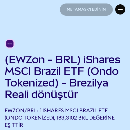
METAMASK'I EDİNİN
METAMASK'I EDİNİN
(EWZon - BRL) iShares
MSCI Brazil ETF (Ondo
Tokenized) - Brezilya
Reali dönüştür
EWZON/BRL: 1 ISHARES MSCI BRAZIL ETF
(ONDO TOKENIZED), 183,3102 BRL DEĞERINE
EŞITTIR