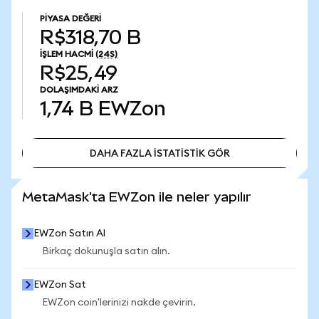
PIYASA DEĞERI
R$318,70 B
İŞLEM HACMI
(24S)
R$25,49
DOLAŞIMDAKI ARZ
1,74 B
EWZon
DAHA FAZLA İSTATİSTİK GÖR
DAHA FAZLA İSTATİSTİK GÖR
MetaMask'ta EWZon ile neler yapılır
EWZon Satın Al
Birkaç dokunuşla satın alın.
EWZon Sat
EWZon coin'lerinizi nakde çevirin.