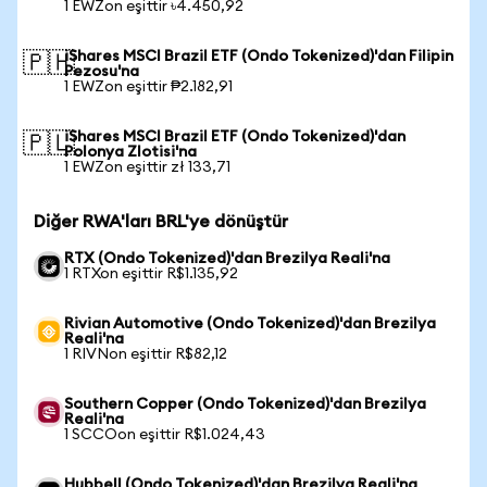
1 EWZon eşittir ৳4.450,92
iShares MSCI Brazil ETF (Ondo Tokenized)'dan Filipin
🇵🇭
Pezosu'na
1 EWZon eşittir ₱2.182,91
iShares MSCI Brazil ETF (Ondo Tokenized)'dan
🇵🇱
Polonya Zlotisi'na
1 EWZon eşittir zł 133,71
Diğer RWA'ları BRL'ye dönüştür
RTX (Ondo Tokenized)'dan Brezilya Reali'na
1 RTXon eşittir R$1.135,92
Rivian Automotive (Ondo Tokenized)'dan Brezilya
Reali'na
1 RIVNon eşittir R$82,12
Southern Copper (Ondo Tokenized)'dan Brezilya
Reali'na
1 SCCOon eşittir R$1.024,43
Hubbell (Ondo Tokenized)'dan Brezilya Reali'na