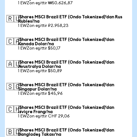
1 EWZon eşittir ₩50.626,87
iShares MSCI Brazil ETF (Ondo Tokenized)'dan Rus
🇷🇺
Rublesi'na
1 EWZon eşittir ₽2.958,23
iShares MSCI Brazil ETF (Ondo Tokenized)'dan
🇨🇦
Kanada Doları'na
1 EWZon eşittir $50,17
iShares MSCI Brazil ETF (Ondo Tokenized)'dan
🇦🇺
Avustralya Doları'na
1 EWZon eşittir $50,89
iShares MSCI Brazil ETF (Ondo Tokenized)'dan
🇸🇬
Singapur Doları'na
1 EWZon eşittir $45,96
iShares MSCI Brazil ETF (Ondo Tokenized)'dan
🇨🇭
İsviçre Frangı'na
1 EWZon eşittir CHF 29,06
iShares MSCI Brazil ETF (Ondo Tokenized)'dan
🇧🇩
Bangladeş Takası'na