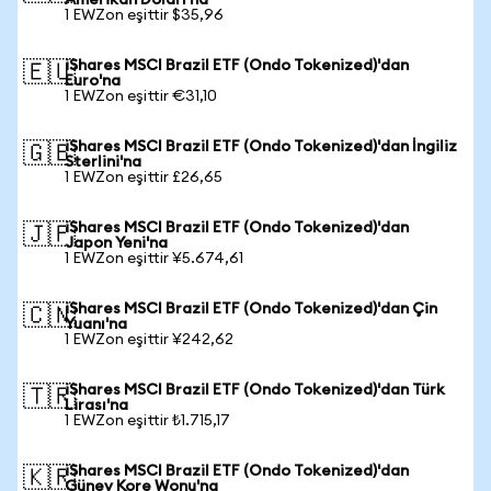
Amerikan Doları'na
1 EWZon eşittir $35,96
iShares MSCI Brazil ETF (Ondo Tokenized)'dan
🇪🇺
Euro'na
1 EWZon eşittir €31,10
iShares MSCI Brazil ETF (Ondo Tokenized)'dan İngiliz
🇬🇧
Sterlini'na
1 EWZon eşittir £26,65
iShares MSCI Brazil ETF (Ondo Tokenized)'dan
🇯🇵
Japon Yeni'na
1 EWZon eşittir ¥5.674,61
iShares MSCI Brazil ETF (Ondo Tokenized)'dan Çin
🇨🇳
Yuanı'na
1 EWZon eşittir ¥242,62
iShares MSCI Brazil ETF (Ondo Tokenized)'dan Türk
🇹🇷
Lirası'na
1 EWZon eşittir ₺1.715,17
iShares MSCI Brazil ETF (Ondo Tokenized)'dan
🇰🇷
Güney Kore Wonu'na