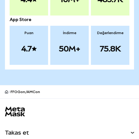
App Store
Puan
İndirme
Değerlendirme
4.7
50M+
75.8K
FFOGon/AMCon
MetaMask site alt bilgisi
Takas et