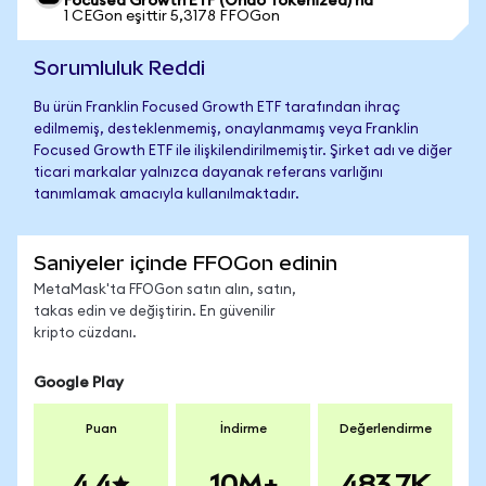
Focused Growth ETF (Ondo Tokenized)'na
1 CEGon eşittir 5,3178 FFOGon
Sorumluluk Reddi
Bu ürün Franklin Focused Growth ETF tarafından ihraç
edilmemiş, desteklenmemiş, onaylanmamış veya Franklin
Focused Growth ETF ile ilişkilendirilmemiştir. Şirket adı ve diğer
ticari markalar yalnızca dayanak referans varlığını
tanımlamak amacıyla kullanılmaktadır.
Saniyeler içinde FFOGon edinin
MetaMask'ta FFOGon satın alın, satın,
takas edin ve değiştirin. En güvenilir
kripto cüzdanı.
Google Play
Puan
İndirme
Değerlendirme
4.4
10M+
483.7K