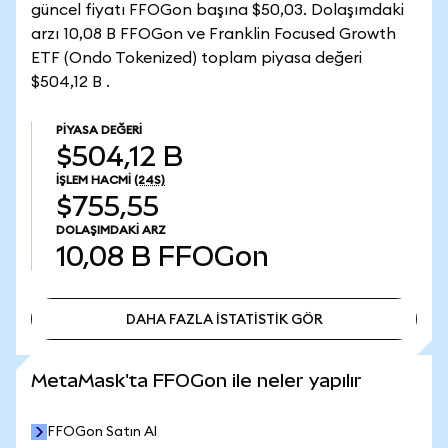
güncel fiyatı FFOGon başına $50,03. Dolaşımdaki
arzı 10,08 B FFOGon ve Franklin Focused Growth
ETF (Ondo Tokenized) toplam piyasa değeri
$504,12 B .
PIYASA DEĞERI
$504,12 B
İŞLEM HACMI
(24S)
$755,55
DOLAŞIMDAKI ARZ
10,08 B
FFOGon
DAHA FAZLA İSTATİSTİK GÖR
DAHA FAZLA İSTATİSTİK GÖR
MetaMask'ta FFOGon ile neler yapılır
FFOGon Satın Al