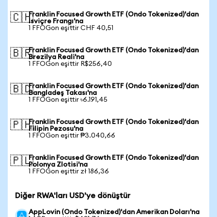
Franklin Focused Growth ETF (Ondo Tokenized)'dan
🇨🇭
İsviçre Frangı'na
1 FFOGon eşittir CHF 40,51
Franklin Focused Growth ETF (Ondo Tokenized)'dan
🇧🇷
Brezilya Reali'na
1 FFOGon eşittir R$256,40
Franklin Focused Growth ETF (Ondo Tokenized)'dan
🇧🇩
Bangladeş Takası'na
1 FFOGon eşittir ৳6.191,45
Franklin Focused Growth ETF (Ondo Tokenized)'dan
🇵🇭
Filipin Pezosu'na
1 FFOGon eşittir ₱3.040,66
Franklin Focused Growth ETF (Ondo Tokenized)'dan
🇵🇱
Polonya Zlotisi'na
1 FFOGon eşittir zł 186,36
Diğer RWA'ları USD'ye dönüştür
AppLovin (Ondo Tokenized)'dan Amerikan Doları'na