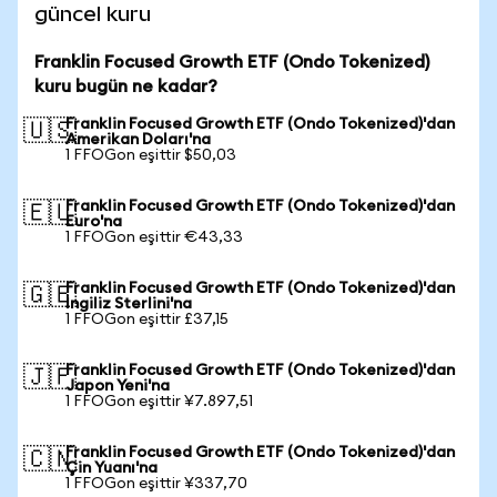
güncel kuru
Franklin Focused Growth ETF (Ondo Tokenized)
kuru bugün ne kadar?
Franklin Focused Growth ETF (Ondo Tokenized)'dan
🇺🇸
Amerikan Doları'na
1 FFOGon eşittir $50,03
Franklin Focused Growth ETF (Ondo Tokenized)'dan
🇪🇺
Euro'na
1 FFOGon eşittir €43,33
Franklin Focused Growth ETF (Ondo Tokenized)'dan
🇬🇧
İngiliz Sterlini'na
1 FFOGon eşittir £37,15
Franklin Focused Growth ETF (Ondo Tokenized)'dan
🇯🇵
Japon Yeni'na
1 FFOGon eşittir ¥7.897,51
Franklin Focused Growth ETF (Ondo Tokenized)'dan
🇨🇳
Çin Yuanı'na
1 FFOGon eşittir ¥337,70