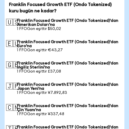
Franklin Focused Growth ETF (Ondo Tokenized)
kuru bugün ne kadar?
Franklin Focused Growth ETF (Ondo Tokenized)'dan
🇺🇸
Amerikan Doları'na
1 FFOGon eşittir $50,02
Franklin Focused Growth ETF (Ondo Tokenized)'dan
🇪🇺
Euro'na
1 FFOGon eşittir €43,27
Franklin Focused Growth ETF (Ondo Tokenized)'dan
🇬🇧
İngiliz Sterlini'na
1 FFOGon eşittir £37,08
Franklin Focused Growth ETF (Ondo Tokenized)'dan
🇯🇵
Japon Yeni'na
1 FFOGon eşittir ¥7.892,83
Franklin Focused Growth ETF (Ondo Tokenized)'dan
🇨🇳
Çin Yuanı'na
1 FFOGon eşittir ¥337,48
Franklin Focused Growth ETF (Ondo Tokenized)'dan