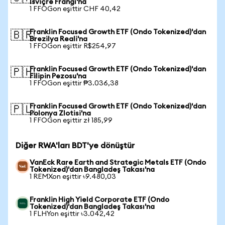
İsviçre Frangı'na
1 FFOGon eşittir CHF 40,42
Franklin Focused Growth ETF (Ondo Tokenized)'dan
🇧🇷
Brezilya Reali'na
1 FFOGon eşittir R$254,97
Franklin Focused Growth ETF (Ondo Tokenized)'dan
🇵🇭
Filipin Pezosu'na
1 FFOGon eşittir ₱3.036,38
Franklin Focused Growth ETF (Ondo Tokenized)'dan
🇵🇱
Polonya Zlotisi'na
1 FFOGon eşittir zł 185,99
Diğer RWA'ları BDT'ye dönüştür
VanEck Rare Earth and Strategic Metals ETF (Ondo
Tokenized)'dan Bangladeş Takası'na
1 REMXon eşittir ৳9.480,03
Franklin High Yield Corporate ETF (Ondo
Tokenized)'dan Bangladeş Takası'na
1 FLHYon eşittir ৳3.042,42