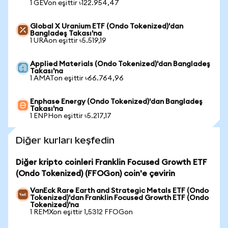
1 GEVon eşittir ৳122.954,47
Global X Uranium ETF (Ondo Tokenized)'dan
Bangladeş Takası'na
1 URAon eşittir ৳5.519,19
Applied Materials (Ondo Tokenized)'dan Bangladeş
Takası'na
1 AMATon eşittir ৳66.764,96
Enphase Energy (Ondo Tokenized)'dan Bangladeş
Takası'na
1 ENPHon eşittir ৳5.217,17
Diğer kurları keşfedin
Diğer kripto coinleri Franklin Focused Growth ETF
(Ondo Tokenized) (FFOGon) coin'e çevirin
VanEck Rare Earth and Strategic Metals ETF (Ondo
Tokenized)'dan Franklin Focused Growth ETF (Ondo
Tokenized)'na
1 REMXon eşittir 1,5312 FFOGon