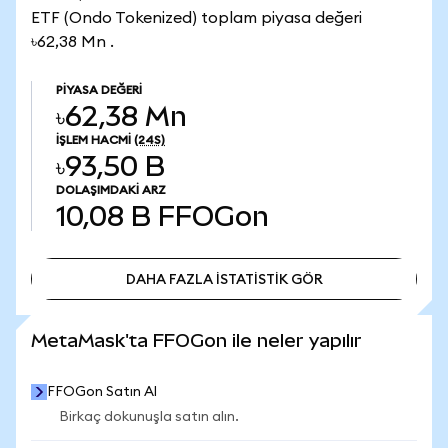
ETF (Ondo Tokenized) toplam piyasa değeri
৳62,38 Mn .
PIYASA DEĞERI
৳62,38 Mn
İŞLEM HACMI
(24S)
৳93,50 B
DOLAŞIMDAKI ARZ
10,08 B
FFOGon
DAHA FAZLA İSTATİSTİK GÖR
DAHA FAZLA İSTATİSTİK GÖR
MetaMask'ta FFOGon ile neler yapılır
FFOGon Satın Al
Birkaç dokunuşla satın alın.