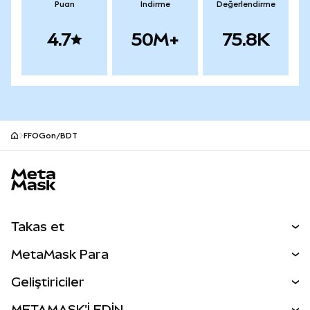
Puan
İndirme
Değerlendirme
4.7
50M+
75.8K
FFOGon/BDT
MetaMask site alt bilgisi
Takas et
Takas İşlemleri
MetaMask Para
Tahmin Et
YENİ
Kripto Al
Geliştiriciler
Perps
YENİ
MetaMask Kart
Dökümantasyon
METAMASK'İ EDİN