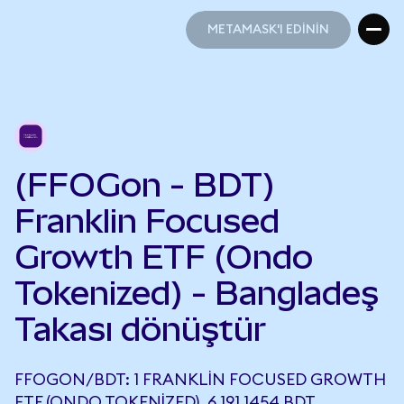
METAMASK'I EDİNİN
METAMASK'I EDİNİN
(FFOGon - BDT)
Franklin Focused
Growth ETF (Ondo
Tokenized) - Bangladeş
Takası dönüştür
FFOGON/BDT: 1 FRANKLIN FOCUSED GROWTH
ETF (ONDO TOKENIZED), 6.191,1454 BDT