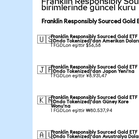
Franklin Responsibly Sour
birimlerinde güncel kuru
Franklin Responsibly Sourced Gold 
Franklin Responsibly Sourced Gold ETF
🇺🇸
(Ondo Tokenized)'dan Amerikan Doları
1 FGDLon eşittir $56,58
Franklin Responsibly Sourced Gold ETF
🇯🇵
(Ondo Tokenized)'dan Japon Yeni'na
1 FGDLon eşittir ¥8.931,47
Franklin Responsibly Sourced Gold ETF
🇰🇷
(Ondo Tokenized)'dan Güney Kore
Wonu'na
1 FGDLon eşittir ₩80.537,94
Franklin Responsibly Sourced Gold ETF
🇦🇺
(Ondo Tokenized)'dan Avustralya Dola