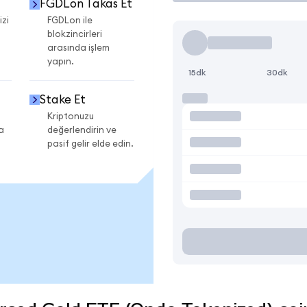
FGDLon Takas Et
izi
FGDLon ile
blokzincirleri
arasında işlem
yapın.
15dk
30dk
Stake Et
Kriptonuzu
a
değerlendirin ve
pasif gelir elde edin.