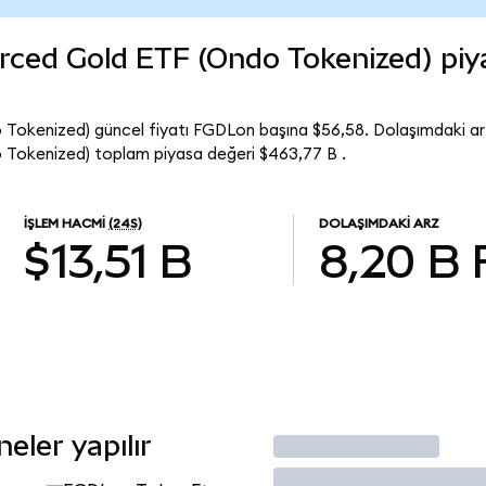
rced Gold ETF (Ondo Tokenized) piy
 Tokenized) güncel fiyatı FGDLon başına $56,58. Dolaşımdaki a
 Tokenized) toplam piyasa değeri $463,77 B .
İŞLEM HACMI
(24S)
DOLAŞIMDAKI ARZ
$13,51 B
8,20 B
eler yapılır
İşlem Yap