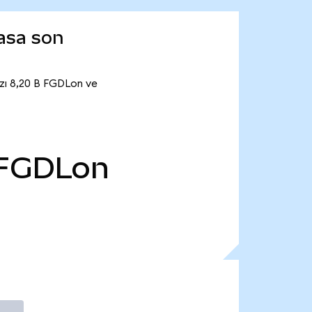
asa son
rzı 8,20 B FGDLon ve
FGDLon