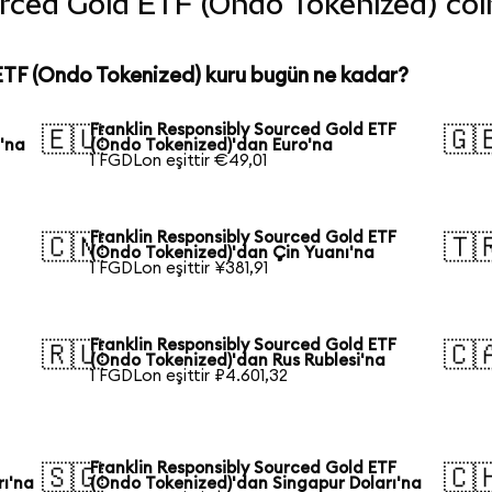
ced Gold ETF (Ondo Tokenized) coin'
ETF (Ondo Tokenized) kuru bugün ne kadar?
Franklin Responsibly Sourced Gold ETF
🇪🇺
🇬
'na
(Ondo Tokenized)'dan Euro'na
1 FGDLon eşittir €49,01
Franklin Responsibly Sourced Gold ETF
🇨🇳
🇹
(Ondo Tokenized)'dan Çin Yuanı'na
1 FGDLon eşittir ¥381,91
Franklin Responsibly Sourced Gold ETF
🇷🇺
🇨
(Ondo Tokenized)'dan Rus Rublesi'na
1 FGDLon eşittir ₽4.601,32
Franklin Responsibly Sourced Gold ETF
🇸🇬
🇨
rı'na
(Ondo Tokenized)'dan Singapur Doları'na