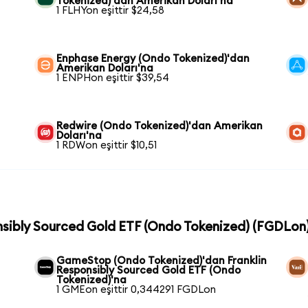
Tokenized)'dan Amerikan Doları'na
1 FLHYon eşittir $24,58
Enphase Energy (Ondo Tokenized)'dan
Amerikan Doları'na
1 ENPHon eşittir $39,54
Redwire (Ondo Tokenized)'dan Amerikan
Doları'na
1 RDWon eşittir $10,51
onsibly Sourced Gold ETF (Ondo Tokenized) (FGDLon) 
GameStop (Ondo Tokenized)'dan Franklin
Responsibly Sourced Gold ETF (Ondo
Tokenized)'na
1 GMEon eşittir 0,344291 FGDLon