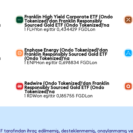
Franklin High Yield Corporate ETF (Ondo
Tokenized)'dan Franklin Responsibly
a
Sourced Gold ETF (Ondo Tokenized)'na
1 FLHYon eşittir 0,434429 FGDLon
Enphase Energy (Ondo Tokenized)'dan
Franklin Responsibly Sourced Gold ETF
a
(Ondo Tokenized)'na
1 ENPHon eşittir 0,698834 FGDLon
Redwire (Ondo Tokenized)'dan Franklin
Responsibly Sourced Gold ETF (Ondo
Tokenized)'na
1 RDWon eşittir 0,185755 FGDLon
TF tarafından ihraç edilmemiş, desteklenmemiş, onaylanmamış vey