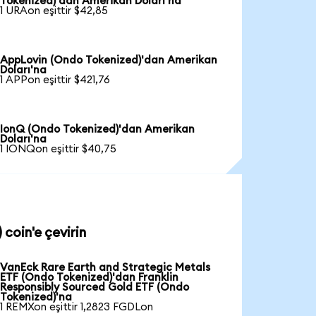
Tokenized)'dan Amerikan Doları'na
1 URAon eşittir $42,85
AppLovin (Ondo Tokenized)'dan Amerikan
Doları'na
1 APPon eşittir $421,76
IonQ (Ondo Tokenized)'dan Amerikan
Doları'na
1 IONQon eşittir $40,75
coin'e çevirin
VanEck Rare Earth and Strategic Metals
ETF (Ondo Tokenized)'dan Franklin
Responsibly Sourced Gold ETF (Ondo
Tokenized)'na
1 REMXon eşittir 1,2823 FGDLon