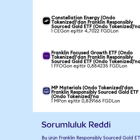
Constellation Energy (Ondo
Tokenized)'dan Franklin Responsibly
Sourced Gold ETF (Ondo Tokenized)'n
1 CEGon eşittir 4,7022 FGDLon
Franklin Focused Growth ETF (Ondo
Tokenized)'dan Franklin Responsibly
Sourced Gold ETF (Ondo Tokenized)'n
1 FFOGon eşittir 0,884235 FGDLon
MP Materials (Ondo Tokenized)'dan
Franklin Responsibly Sourced Gold ETF
(Ondo Tokenized)'na
1 MPon eşittir 0,839166 FGDLon
Sorumluluk Reddi
Bu ürün Franklin Responsibly Sourced Gold E