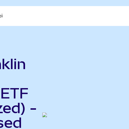
ci
klin
 ETF
ed) -
sed