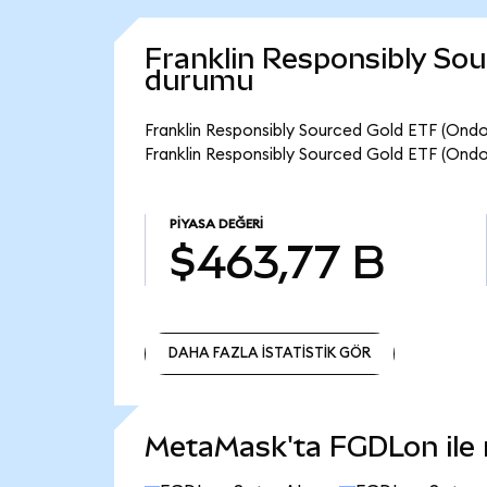
Franklin Responsibly Sou
durumu
Franklin Responsibly Sourced Gold ETF (Ondo
Franklin Responsibly Sourced Gold ETF (Ondo
PIYASA DEĞERI
$463,77 B
DAHA FAZLA İSTATİSTİK GÖR
DAHA FAZLA İSTATİSTİK GÖR
MetaMask'ta FGDLon ile n