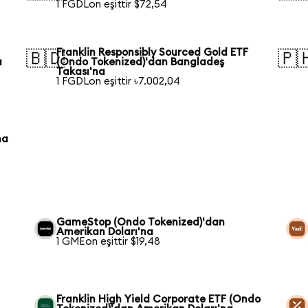
1 FGDLon eşittir $72,54
Franklin Responsibly Sourced Gold ETF
🇧🇩
🇵
a
(Ondo Tokenized)'dan Bangladeş
Takası'na
1 FGDLon eşittir ৳7.002,04
na
GameStop (Ondo Tokenized)'dan
Amerikan Doları'na
1 GMEon eşittir $19,48
Franklin High Yield Corporate ETF (Ondo