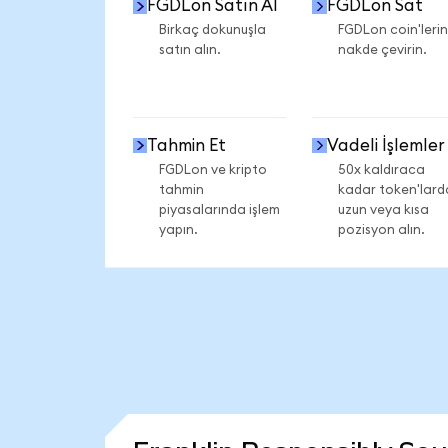
FGDLon Satın Al
FGDLon Sat
Birkaç dokunuşla
FGDLon coin'lerin
satın alın.
nakde çevirin.
Tahmin Et
Vadeli İşlemler
FGDLon ve kripto
50x kaldıraca
tahmin
kadar token'lard
piyasalarında işlem
uzun veya kısa
yapın.
pozisyon alın.