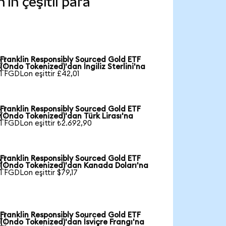
in çeşitli para
Franklin Responsibly Sourced Gold ETF

(Ondo Tokenized)'dan İngiliz Sterlini'na
1 FGDLon eşittir £42,01
Franklin Responsibly Sourced Gold ETF

(Ondo Tokenized)'dan Türk Lirası'na
1 FGDLon eşittir ₺2.692,90
Franklin Responsibly Sourced Gold ETF

(Ondo Tokenized)'dan Kanada Doları'na
1 FGDLon eşittir $79,17
Franklin Responsibly Sourced Gold ETF

(Ondo Tokenized)'dan İsviçre Frangı'na