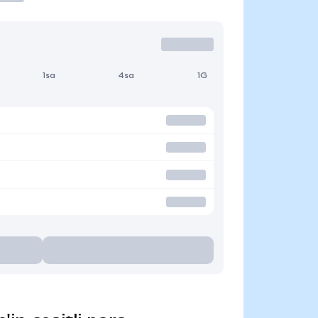
1sa
4sa
1G