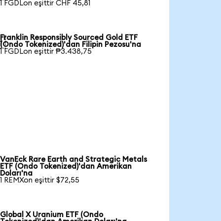
1 FGDLon eşittir CHF 45,81
Franklin Responsibly Sourced Gold ETF

(Ondo Tokenized)'dan Filipin Pezosu'na
1 FGDLon eşittir ₱3.438,75
VanEck Rare Earth and Strategic Metals
ETF (Ondo Tokenized)'dan Amerikan
Doları'na
1 REMXon eşittir $72,55
Global X Uranium ETF (Ondo