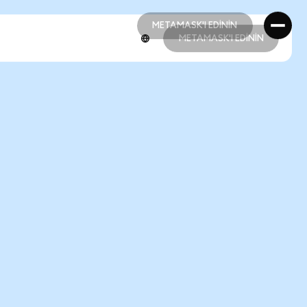
METAMASK'I EDİNİN
METAMASK'I EDİNİN
METAMASK'I EDİNİN
METAMASK'I EDİNİN