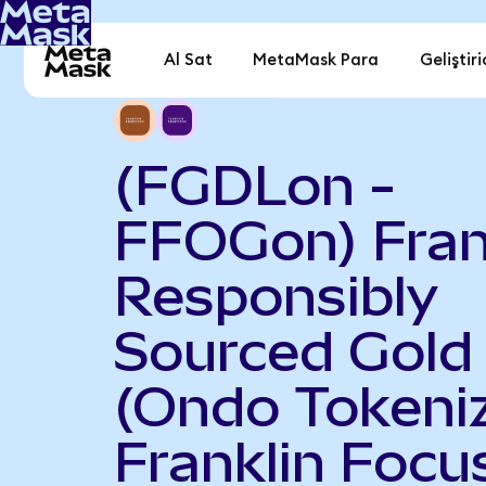
Al Sat
MetaMask Para
Geliştiri
(FGDLon -
FFOGon) Fran
Responsibly
Sourced Gold
(Ondo Tokeniz
Franklin Focu