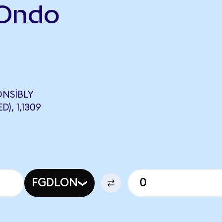
(Ondo
ONSIBLY
, 1,1309
FGDLON