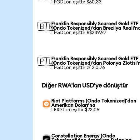
1 FGDLon eşittir $80,33
Franklin Responsibly Sourced Gold ETF
🇧🇷
(Ondo Tokenized)'dan Brezilya Reali'n
1 FGDLon eşittir R$289,97
Franklin Responsibly Sourced Gold ETF
🇵🇱
(Ondo Tokenized)'dan Polonya Zlotisi'
1 FGDLon eşittir zł 210,76
Diğer RWA'ları USD'ye dönüştür
Riot Platforms (Ondo Tokenized)'dan
Amerikan Doları'na
1 RIOTon eşittir $22,05
Constellation Energy (Ondo