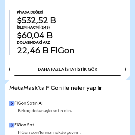
PIYASA DEĞERI
$532,52 B
İŞLEM HACMI
(24S)
$60,04 B
DOLAŞIMDAKI ARZ
22,46 B
FIGon
DAHA FAZLA İSTATİSTİK GÖR
DAHA FAZLA İSTATİSTİK GÖR
MetaMask'ta FIGon ile neler yapılır
FIGon Satın Al
Birkaç dokunuşla satın alın.
FIGon Sat
FIGon coin'lerinizi nakde çevirin.