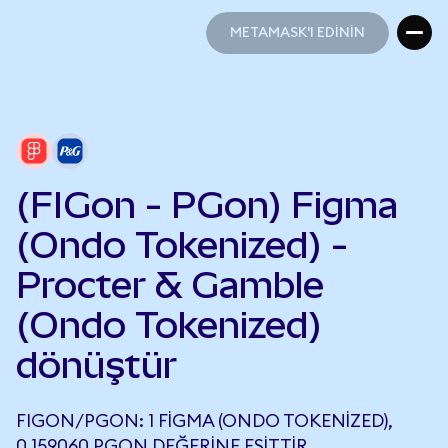
METAMASK'I EDİNİN
METAMASK'I EDİNİN
(FIGon - PGon) Figma
(Ondo Tokenized) -
Procter & Gamble
(Ondo Tokenized)
dönüştür
FIGON/PGON: 1 FIGMA (ONDO TOKENIZED),
0,159060 PGON DEĞERINE EŞITTIR