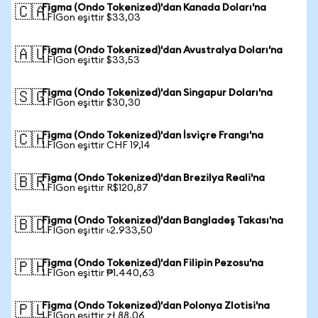
Figma (Ondo Tokenized)'dan Kanada Doları'na
🇨🇦
1 FIGon eşittir $33,03
Figma (Ondo Tokenized)'dan Avustralya Doları'na
🇦🇺
1 FIGon eşittir $33,53
Figma (Ondo Tokenized)'dan Singapur Doları'na
🇸🇬
1 FIGon eşittir $30,30
Figma (Ondo Tokenized)'dan İsviçre Frangı'na
🇨🇭
1 FIGon eşittir CHF 19,14
Figma (Ondo Tokenized)'dan Brezilya Reali'na
🇧🇷
1 FIGon eşittir R$120,87
Figma (Ondo Tokenized)'dan Bangladeş Takası'na
🇧🇩
1 FIGon eşittir ৳2.933,50
Figma (Ondo Tokenized)'dan Filipin Pezosu'na
🇵🇭
1 FIGon eşittir ₱1.440,63
Figma (Ondo Tokenized)'dan Polonya Zlotisi'na
🇵🇱
1 FIGon eşittir zł 88,06