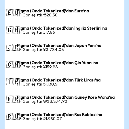
Figma (Ondo Tokenized)'dan Euro'na
🇪🇺
1 FIGon eşittir €20,50
Figma (Ondo Tokenized)'dan İngiliz Sterlini'na
🇬🇧
1 FIGon eşittir £17,56
Figma (Ondo Tokenized)'dan Japon Yeni'na
🇯🇵
1 FIGon eşittir ¥3.734,06
Figma (Ondo Tokenized)'dan Çin Yuanı'na
🇨🇳
1 FIGon eşittir ¥159,93
Figma (Ondo Tokenized)'dan Türk Lirası'na
🇹🇷
1 FIGon eşittir ₺1.130,51
Figma (Ondo Tokenized)'dan Güney Kore Wonu'na
🇰🇷
1 FIGon eşittir ₩33.374,92
Figma (Ondo Tokenized)'dan Rus Rublesi'na
🇷🇺
1 FIGon eşittir ₽1.950,07