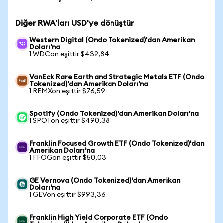
Diğer RWA'ları USD'ye dönüştür
Western Digital (Ondo Tokenized)'dan Amerikan
Doları'na
1 WDCon eşittir $432,84
VanEck Rare Earth and Strategic Metals ETF (Ondo
Tokenized)'dan Amerikan Doları'na
1 REMXon eşittir $76,59
Spotify (Ondo Tokenized)'dan Amerikan Doları'na
1 SPOTon eşittir $490,38
Franklin Focused Growth ETF (Ondo Tokenized)'dan
Amerikan Doları'na
1 FFOGon eşittir $50,03
GE Vernova (Ondo Tokenized)'dan Amerikan
Doları'na
1 GEVon eşittir $993,36
Franklin High Yield Corporate ETF (Ondo