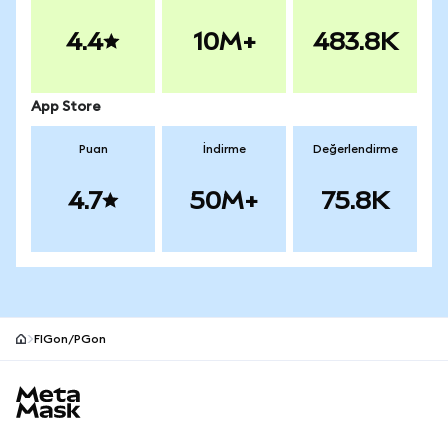
4.4
10M+
483.8K
App Store
Puan
İndirme
Değerlendirme
4.7
50M+
75.8K
FIGon/PGon
MetaMask site alt bilgisi