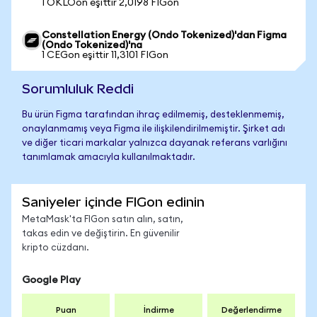
1 OKLOon eşittir 2,0198 FIGon
Constellation Energy (Ondo Tokenized)'dan Figma
(Ondo Tokenized)'na
1 CEGon eşittir 11,3101 FIGon
Sorumluluk Reddi
Bu ürün Figma tarafından ihraç edilmemiş, desteklenmemiş,
onaylanmamış veya Figma ile ilişkilendirilmemiştir. Şirket adı
ve diğer ticari markalar yalnızca dayanak referans varlığını
tanımlamak amacıyla kullanılmaktadır.
Saniyeler içinde FIGon edinin
MetaMask'ta FIGon satın alın, satın,
takas edin ve değiştirin. En güvenilir
kripto cüzdanı.
Google Play
Puan
İndirme
Değerlendirme