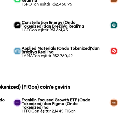
Reali'na
1 SPOTon eşittir R$2.460,95
Constellation Energy (Ondo
Tokenized)'dan Brezilya Reali'na
1 CEGon eşittir R$1.361,45
Applied Materials (Ondo Tokenized)'dan
Brezilya Reali'na
1 AMATon eşittir R$2.760,42
kenized) (FIGon) coin'e çevirin
ndo
Franklin Focused Growth ETF (Ondo
Tokenized)'dan Figma (Ondo
Tokenized)'na
1 FFOGon eşittir 2,1445 FIGon