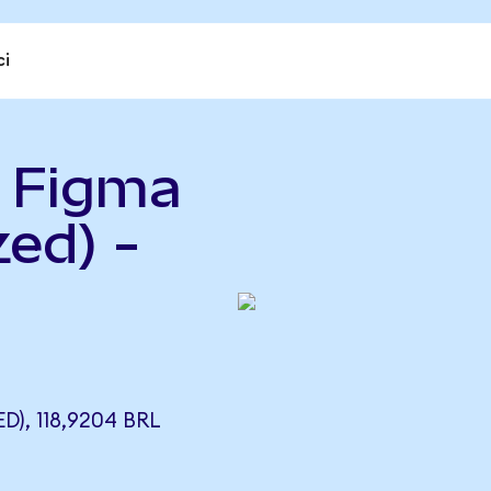
ci
) Figma
ed) -
), 118,9204 BRL