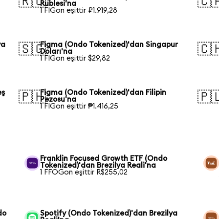
🇷🇺
🇨
Rublesi'na
1 FIGon eşittir ₽1.919,28
ya
Figma (Ondo Tokenized)'dan Singapur
🇸🇬
🇨
Doları'na
1 FIGon eşittir $29,82
eş
Figma (Ondo Tokenized)'dan Filipin
🇵🇭
🇵
Pezosu'na
1 FIGon eşittir ₱1.416,25
Franklin Focused Growth ETF (Ondo
Tokenized)'dan Brezilya Reali'na
1 FFOGon eşittir R$255,02
do
Spotify (Ondo Tokenized)'dan Brezilya