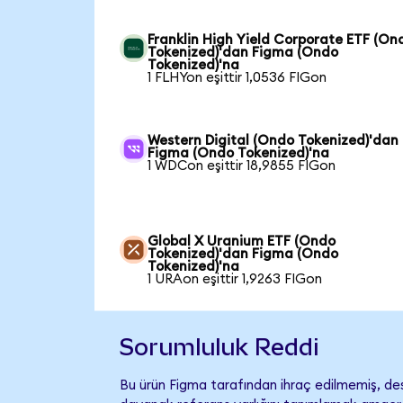
Franklin High Yield Corporate ETF (On
Tokenized)'dan Figma (Ondo
Tokenized)'na
1 FLHYon eşittir 1,0536 FIGon
Western Digital (Ondo Tokenized)'dan
Figma (Ondo Tokenized)'na
1 WDCon eşittir 18,9855 FIGon
Global X Uranium ETF (Ondo
Tokenized)'dan Figma (Ondo
Tokenized)'na
1 URAon eşittir 1,9263 FIGon
Sorumluluk Reddi
Bu ürün Figma tarafından ihraç edilmemiş, dest