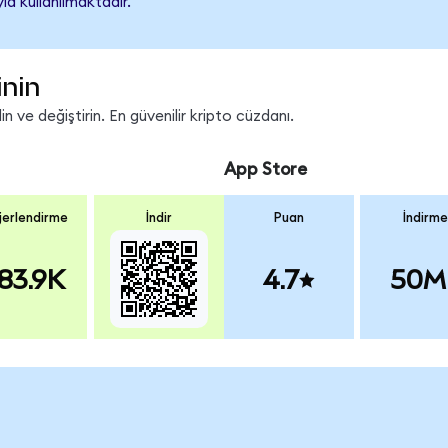
a kullanılmaktadır.
inin
 ve değiştirin. En güvenilir kripto cüzdanı.
App Store
erlendirme
İndir
Puan
İndirme
83.9K
4.7
50M