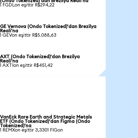
(Ondo Tokenized)'dan Brezilya Reali'na
1 FGDLon eşittir R$294,22
GE Vernova (Ondo Tokenized)'dan Brezilya
Reali'na
1 GEVon eşittir R$5.088,63
AXT (Ondo Tokenized)'dan Brezilya
Reali'na
1 AXTIon eşittir R$451,42
VanEck Rare Earth and Strategic Metals
ETF (Ondo Tokenized)'dan Figma (Ondo
Tokenized)'na
1 REMXon eşittir 3,3301 FIGon