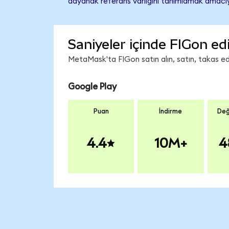
dayanak referans varlığını tanımlamak amacıyl
Saniyeler içinde FIGon ed
MetaMask'ta FIGon satın alın, satın, takas edin
Google Play
Puan
İndirme
Değ
4.4
10M+
4