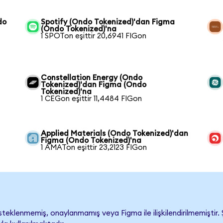
do
Spotify (Ondo Tokenized)'dan Figma
(Ondo Tokenized)'na
1 SPOTon eşittir 20,6941 FIGon
Constellation Energy (Ondo
Tokenized)'dan Figma (Ondo
Tokenized)'na
1 CEGon eşittir 11,4484 FIGon
Applied Materials (Ondo Tokenized)'dan
Figma (Ondo Tokenized)'na
1 AMATon eşittir 23,2123 FIGon
eklenmemiş, onaylanmamış veya Figma ile ilişkilendirilmemiştir. Ş