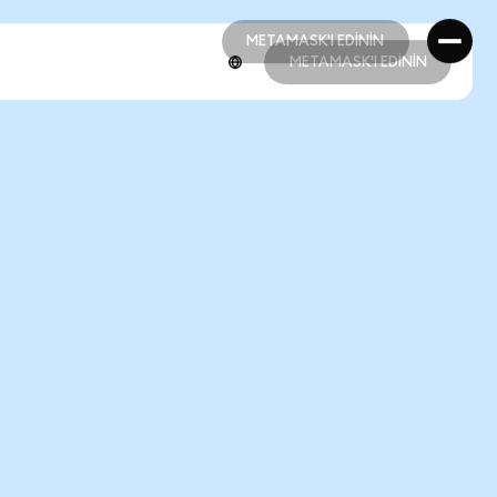
METAMASK'I EDİNİN
METAMASK'I EDİNİN
METAMASK'I EDİNİN
METAMASK'I EDİNİN