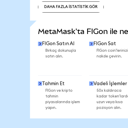
DAHA FAZLA İSTATİSTİK GÖR
DAHA FAZLA İSTATİSTİK GÖR
MetaMask'ta FIGon ile nel
FIGon Satın Al
FIGon Sat
Birkaç dokunuşla
FIGon coin'lerinizi
satın alın.
nakde çevirin.
Tahmin Et
Vadeli İşlemler
FIGon ve kripto
50x kaldıraca
tahmin
kadar token'lard
piyasalarında işlem
uzun veya kısa
yapın.
pozisyon alın.