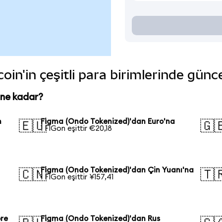
in'in çeşitli para birimlerinde günc
 ne kadar?
n
Figma (Ondo Tokenized)'dan Euro'na
🇪🇺
🇬
1 FIGon eşittir €20,18
Figma (Ondo Tokenized)'dan Çin Yuanı'na
🇨🇳
🇹
1 FIGon eşittir ¥157,41
ore
Figma (Ondo Tokenized)'dan Rus