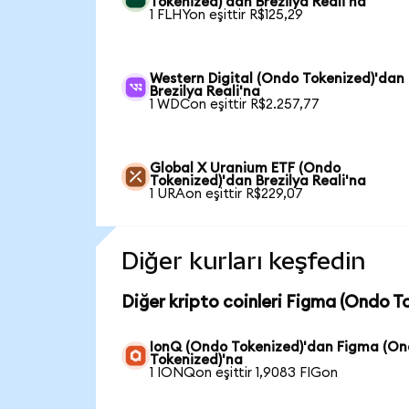
Tokenized)'dan Brezilya Reali'na
1 FLHYon eşittir R$125,29
Western Digital (Ondo Tokenized)'dan
Brezilya Reali'na
1 WDCon eşittir R$2.257,77
Global X Uranium ETF (Ondo
Tokenized)'dan Brezilya Reali'na
1 URAon eşittir R$229,07
Diğer kurları keşfedin
Diğer kripto coinleri Figma (Ondo To
IonQ (Ondo Tokenized)'dan Figma (O
Tokenized)'na
1 IONQon eşittir 1,9083 FIGon