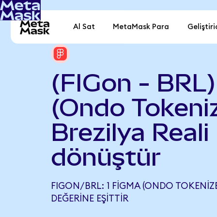
Al Sat
MetaMask Para
Geliştiri
(FIGon - BRL
(Ondo Tokeniz
Brezilya Reali
dönüştür
FIGON/BRL: 1 FIGMA (ONDO TOKENIZED
DEĞERINE EŞITTIR