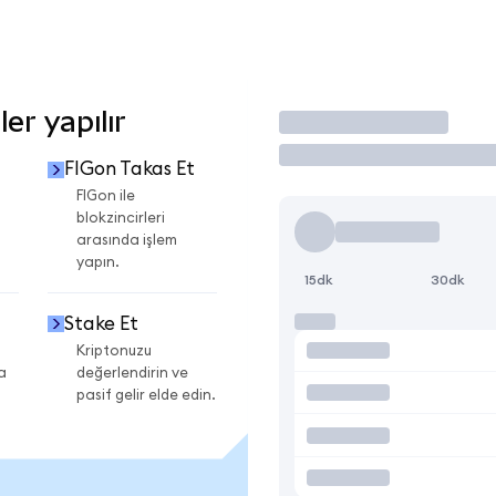
er yapılır
İşlem Yap
FIGon Takas Et
FIGon ile
blokzincirleri
arasında işlem
yapın.
15dk
30dk
Stake Et
Kriptonuzu
a
değerlendirin ve
pasif gelir elde edin.