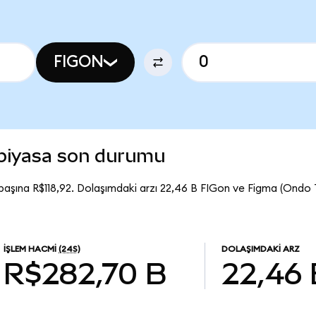
FIGON
 piyasa son durumu
başına R$118,92. Dolaşımdaki arzı 22,46 B FIGon ve Figma (Ondo
İŞLEM HACMI
(24S)
DOLAŞIMDAKI ARZ
R$282,70 B
22,46 