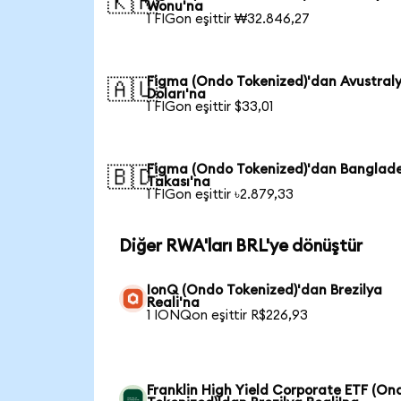
🇰🇷
Wonu'na
1 FIGon eşittir ₩32.846,27
Figma (Ondo Tokenized)'dan Avustral
🇦🇺
Doları'na
1 FIGon eşittir $33,01
Figma (Ondo Tokenized)'dan Banglad
🇧🇩
Takası'na
1 FIGon eşittir ৳2.879,33
Diğer RWA'ları BRL'ye dönüştür
IonQ (Ondo Tokenized)'dan Brezilya
Reali'na
1 IONQon eşittir R$226,93
Franklin High Yield Corporate ETF (On