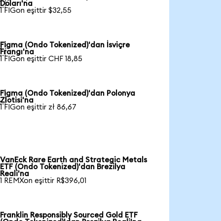

Doları'na
1 FIGon eşittir $32,55
Figma (Ondo Tokenized)'dan İsviçre

Frangı'na
1 FIGon eşittir CHF 18,85
Figma (Ondo Tokenized)'dan Polonya

Zlotisi'na
1 FIGon eşittir zł 86,67
VanEck Rare Earth and Strategic Metals
ETF (Ondo Tokenized)'dan Brezilya
Reali'na
1 REMXon eşittir R$396,01
Franklin Responsibly Sourced Gold ETF