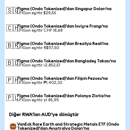
Figma (Ondo Tokenized)'dan Singapur Doları'na
🇸🇬
1 FIGon eşittir $29,55
Figma (Ondo Tokenized)'dan İsviçre Frangı'na
🇨🇭
1 FIGon eşittir CHF 18,68
Figma (Ondo Tokenized)'dan Brezilya Reali'na
🇧🇷
1 FIGon eşittir R$117,50
Figma (Ondo Tokenized)'dan Bangladeş Takası'na
🇧🇩
1 FIGon eşittir ৳2.852,51
Figma (Ondo Tokenized)'dan Filipin Pezosu'na
🇵🇭
1 FIGon eşittir ₱1.402,32
Figma (Ondo Tokenized)'dan Polonya Zlotisi'na
🇵🇱
1 FIGon eşittir zł 85,95
Diğer RWA'ları AUD'ye dönüştür
VanEck Rare Earth and Strategic Metals ETF (Ondo
Tokenized)'dan Avustralya Doları'na