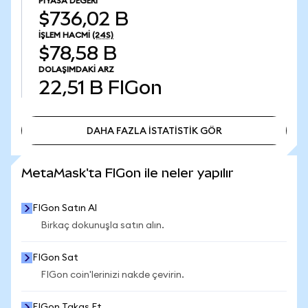
PIYASA DEĞERI
$736,02 B
İŞLEM HACMI
(24S)
$78,58 B
DOLAŞIMDAKI ARZ
22,51 B
FIGon
DAHA FAZLA İSTATİSTİK GÖR
DAHA FAZLA İSTATİSTİK GÖR
MetaMask'ta FIGon ile neler yapılır
FIGon Satın Al
Birkaç dokunuşla satın alın.
FIGon Sat
FIGon coin'lerinizi nakde çevirin.
FIGon Takas Et