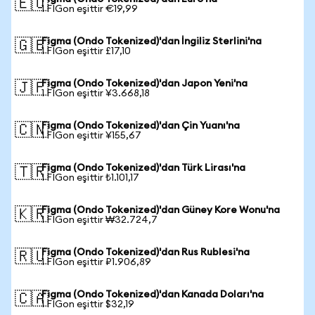
🇪🇺
1 FIGon eşittir €19,99
Figma (Ondo Tokenized)'dan İngiliz Sterlini'na
🇬🇧
1 FIGon eşittir £17,10
Figma (Ondo Tokenized)'dan Japon Yeni'na
🇯🇵
1 FIGon eşittir ¥3.668,18
Figma (Ondo Tokenized)'dan Çin Yuanı'na
🇨🇳
1 FIGon eşittir ¥155,67
Figma (Ondo Tokenized)'dan Türk Lirası'na
🇹🇷
1 FIGon eşittir ₺1.101,17
Figma (Ondo Tokenized)'dan Güney Kore Wonu'na
🇰🇷
1 FIGon eşittir ₩32.724,7
Figma (Ondo Tokenized)'dan Rus Rublesi'na
🇷🇺
1 FIGon eşittir ₽1.906,89
Figma (Ondo Tokenized)'dan Kanada Doları'na
🇨🇦
1 FIGon eşittir $32,19