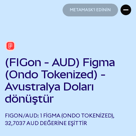
METAMASK'I EDİNİN
METAMASK'I EDİNİN
(FIGon - AUD) Figma
(Ondo Tokenized) -
Avustralya Doları
dönüştür
FIGON/AUD: 1 FIGMA (ONDO TOKENIZED),
32,7037 AUD DEĞERINE EŞITTIR