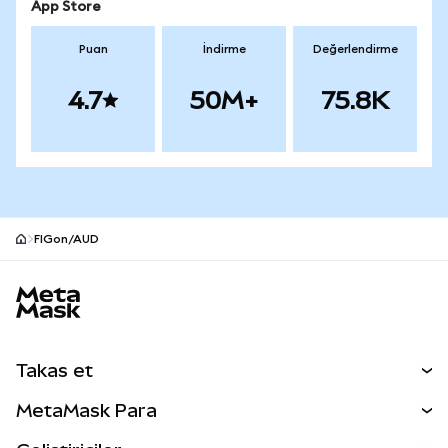
App Store
Puan
İndirme
Değerlendirme
4.7
50M+
75.8K
FIGon/AUD
MetaMask site alt bilgisi
Takas et
Takas İşlemleri
MetaMask Para
Tahmin Et
YENİ
Kripto Al