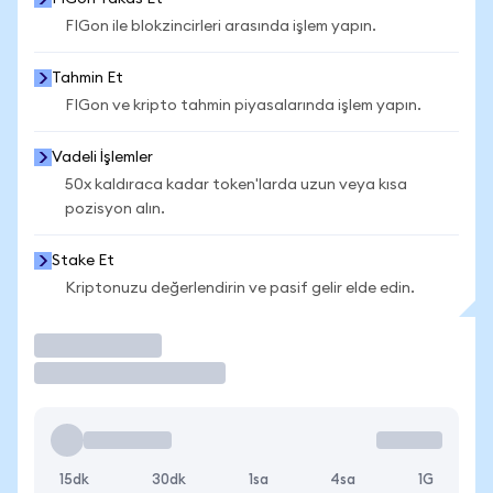
FIGon ile blokzincirleri arasında işlem yapın.
Tahmin Et
FIGon ve kripto tahmin piyasalarında işlem yapın.
Vadeli İşlemler
50x kaldıraca kadar token'larda uzun veya kısa
pozisyon alın.
Stake Et
Kriptonuzu değerlendirin ve pasif gelir elde edin.
İşlem Yap
15dk
30dk
1sa
4sa
1G