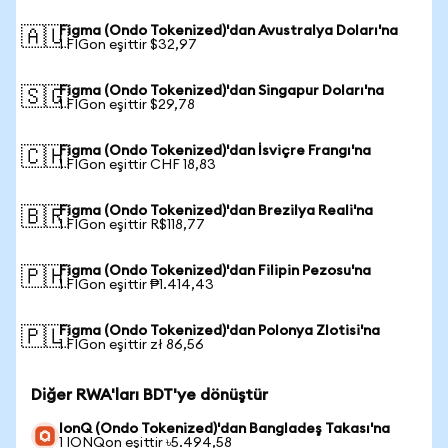
Figma (Ondo Tokenized)'dan Avustralya Doları'na
🇦🇺
1 FIGon eşittir $32,97
Figma (Ondo Tokenized)'dan Singapur Doları'na
🇸🇬
1 FIGon eşittir $29,78
Figma (Ondo Tokenized)'dan İsviçre Frangı'na
🇨🇭
1 FIGon eşittir CHF 18,83
Figma (Ondo Tokenized)'dan Brezilya Reali'na
🇧🇷
1 FIGon eşittir R$118,77
Figma (Ondo Tokenized)'dan Filipin Pezosu'na
🇵🇭
1 FIGon eşittir ₱1.414,43
Figma (Ondo Tokenized)'dan Polonya Zlotisi'na
🇵🇱
1 FIGon eşittir zł 86,56
Diğer RWA'ları BDT'ye dönüştür
IonQ (Ondo Tokenized)'dan Bangladeş Takası'na
1 IONQon eşittir ৳5.494,58