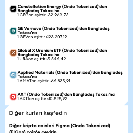
Constellation Energy (Ondo Tokenized)'dan
Bangladeş Takası'na
1 CEGon eşittir ৳32.963,78
GE Vernova (Ondo Tokenized)'dan Bangladeş
Takası'na
1 GEVon eşittir ৳123.207,19
Global X Uranium ETF (Ondo Tokenized)'dan
Bangladeş Takası'na
1 URAon eşittir ৳5.546,42
Applied Materials (Ondo Tokenized)'dan Bangladeş
Takası'na
1 AMATon eşittir ৳66.835,91
AXT (Ondo Tokenized)'dan Bangladeş Takası'na
1 AXTIon eşittir ৳10.929,92
Diğer kurları keşfedin
Diğer kripto coinleri Figma (Ondo Tokenized)
(FIGon) coin'e çevirin