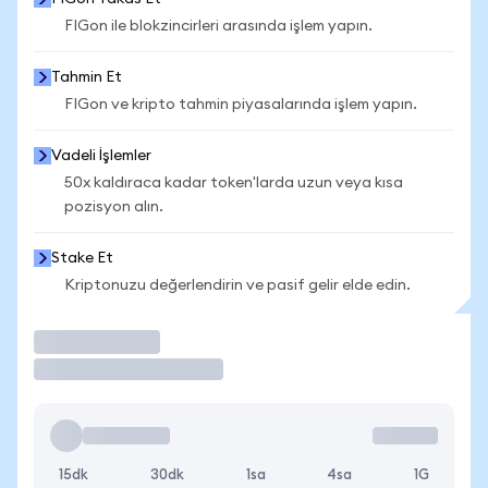
FIGon ile blokzincirleri arasında işlem yapın.
Tahmin Et
FIGon ve kripto tahmin piyasalarında işlem yapın.
Vadeli İşlemler
50x kaldıraca kadar token'larda uzun veya kısa
pozisyon alın.
Stake Et
Kriptonuzu değerlendirin ve pasif gelir elde edin.
İşlem Yap
15dk
30dk
1sa
4sa
1G