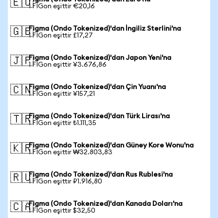
🇪🇺
1 FIGon eşittir €20,16
Figma (Ondo Tokenized)'dan İngiliz Sterlini'na
🇬🇧
1 FIGon eşittir £17,27
Figma (Ondo Tokenized)'dan Japon Yeni'na
🇯🇵
1 FIGon eşittir ¥3.676,86
Figma (Ondo Tokenized)'dan Çin Yuanı'na
🇨🇳
1 FIGon eşittir ¥157,21
Figma (Ondo Tokenized)'dan Türk Lirası'na
🇹🇷
1 FIGon eşittir ₺1.111,35
Figma (Ondo Tokenized)'dan Güney Kore Wonu'na
🇰🇷
1 FIGon eşittir ₩32.803,83
Figma (Ondo Tokenized)'dan Rus Rublesi'na
🇷🇺
1 FIGon eşittir ₽1.916,80
Figma (Ondo Tokenized)'dan Kanada Doları'na
🇨🇦
1 FIGon eşittir $32,50