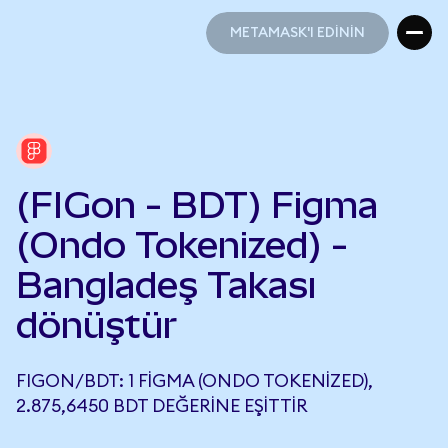
METAMASK'I EDİNİN
METAMASK'I EDİNİN
(FIGon - BDT) Figma
(Ondo Tokenized) -
Bangladeş Takası
dönüştür
FIGON/BDT: 1 FIGMA (ONDO TOKENIZED),
2.875,6450 BDT DEĞERINE EŞITTIR