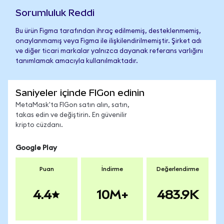
Sorumluluk Reddi
Bu ürün Figma tarafından ihraç edilmemiş, desteklenmemiş,
onaylanmamış veya Figma ile ilişkilendirilmemiştir. Şirket adı
ve diğer ticari markalar yalnızca dayanak referans varlığını
tanımlamak amacıyla kullanılmaktadır.
Saniyeler içinde FIGon edinin
MetaMask'ta FIGon satın alın, satın,
takas edin ve değiştirin. En güvenilir
kripto cüzdanı.
Google Play
Puan
İndirme
Değerlendirme
4.4
10M+
483.9K