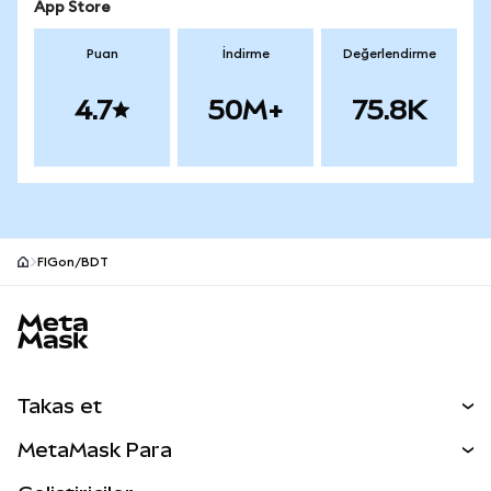
App Store
Puan
İndirme
Değerlendirme
4.7
50M+
75.8K
FIGon/BDT
MetaMask site alt bilgisi
Takas et
Takas İşlemleri
MetaMask Para
Tahmin Et
YENİ
Kripto Al