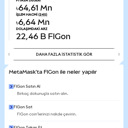
PIYASA DEĞERI
৳64,61 Mn
İŞLEM HACMI
(24S)
৳6,64 Mn
DOLAŞIMDAKI ARZ
22,46 B
FIGon
DAHA FAZLA İSTATİSTİK GÖR
DAHA FAZLA İSTATİSTİK GÖR
MetaMask'ta FIGon ile neler yapılır
FIGon Satın Al
Birkaç dokunuşla satın alın.
FIGon Sat
FIGon coin'lerinizi nakde çevirin.
FIGon Takas Et