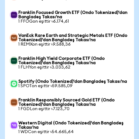
Franklin Focused Growth ETF (Ondo Tokenized)'dan
Bangladeş Takası'na
1 FFOGon eşittir ৳6.174,61
VanEck Rare Earth and Strategic Metals ETF (Ondo
Tokenized)'dan Bangladeş Takası'na
1 REMXon eşittir ৳9.588,36
Franklin High Yield Corporate ETF (Ondo
Tokenized)'dan Bangladeş Takası'na
1 FLHYon eşittir ৳3.033,62
Spotify (Ondo Tokenized)'dan Bangladeş Takası'na
1 SPOTon eşittir ৳59.585,09
Franklin Responsibly Sourced Gold ETF (Ondo
Tokenized)'dan Bangladeş Takası'na
1 FGDLon eşittir ৳7.123,70
Western Digital (Ondo Tokenized)'dan Bangladeş
Takası'na
1 WDCon eşittir ৳54.665,64