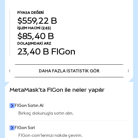
PIYASA DEĞERI
$559,22 B
İŞLEM HACMI
(24S)
$85,40 B
DOLAŞIMDAKI ARZ
23,40 B
FIGon
DAHA FAZLA İSTATİSTİK GÖR
DAHA FAZLA İSTATİSTİK GÖR
MetaMask'ta FIGon ile neler yapılır
FIGon Satın Al
Birkaç dokunuşla satın alın.
FIGon Sat
FIGon coin'lerinizi nakde çevirin.