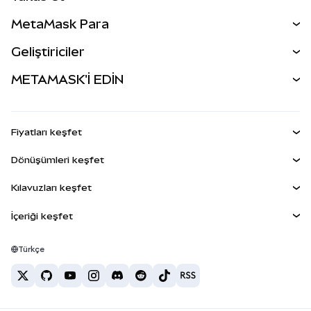
Takas İşlemleri
MetaMask Para
Tahmin Et
YENİ
Kripto Al
Geliştiriciler
Perps
YENİ
MetaMask Kart
Dökümantasyon
METAMASK'İ EDİN
RWA'lar
mUSD
YENİ
Kontrol Paneli
İşlem Kalkanı
Kazan
Smart Accounts Kit
Agent Wallet
YENİ
Fiyatları keşfet
Gömülü Cüzdanlar
Snap'ler
Bitcoin Fiyatı
Dönüşümleri keşfet
MetaMask Connect
Ethereum Fiyatı
Ödüller
YENİ
BTC'den USD'ye
Solana Fiyatı
Kılavuzları keşfet
Snap'ler
Güvenlik
ETH'den USD'ye
BTC Satın Al
Shiba Inu Fiyatı
USDT'den INR'ye
İçeriği keşfet
Web3 Servisleri
Destek
ETH Satın Al
Pepe Fiyatı
Bitcoin cüzdanı
BTC'den USDT'ye
SOL Satın Al
Kariyer
Tether Fiyatı
Solana cüzdanı
Türkçe
BTC'den INR'ye
PEPE Satın Al
İletişim
USDC Fiyatı
En iyi kripto kartları
ETH'den USDT'ye
USDT Satın Al
Chainlink Fiyatı
En iyi mobil kripto cüzdanlar
USDT'den PHP'ye
USDC Satın Al