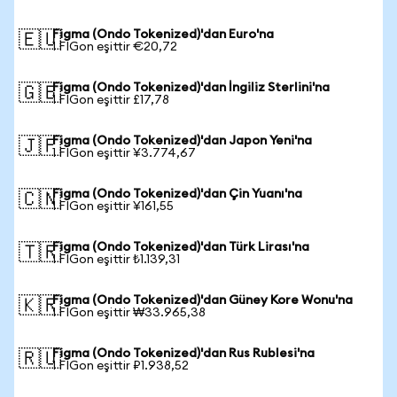
Figma (Ondo Tokenized)'dan Euro'na
🇪🇺
1 FIGon eşittir €20,72
Figma (Ondo Tokenized)'dan İngiliz Sterlini'na
🇬🇧
1 FIGon eşittir £17,78
Figma (Ondo Tokenized)'dan Japon Yeni'na
🇯🇵
1 FIGon eşittir ¥3.774,67
Figma (Ondo Tokenized)'dan Çin Yuanı'na
🇨🇳
1 FIGon eşittir ¥161,55
Figma (Ondo Tokenized)'dan Türk Lirası'na
🇹🇷
1 FIGon eşittir ₺1.139,31
Figma (Ondo Tokenized)'dan Güney Kore Wonu'na
🇰🇷
1 FIGon eşittir ₩33.965,38
Figma (Ondo Tokenized)'dan Rus Rublesi'na
🇷🇺
1 FIGon eşittir ₽1.938,52