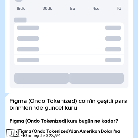
15dk
30dk
1sa
4sa
1G
Figma (Ondo Tokenized) coin'in çeşitli para
birimlerinde güncel kuru
Figma (Ondo Tokenized) kuru bugün ne kadar?
Figma (Ondo Tokenized)'dan Amerikan Doları'na
🇺🇸
1 FIGon eşittir $23,94