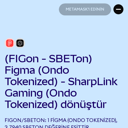
METAMASK'I EDİNİN
METAMASK'I EDİNİN
(FIGon - SBETon)
Figma (Ondo
Tokenized) - SharpLink
Gaming (Ondo
Tokenized) dönüştür
FIGON/SBETON: 1 FIGMA (ONDO TOKENIZED),
3,7940 SBETON DEĞERINE EŞITTIR