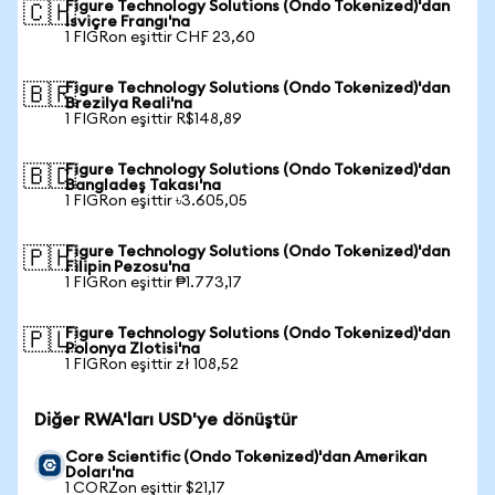
Figure Technology Solutions (Ondo Tokenized)'dan
🇨🇭
İsviçre Frangı'na
1 FIGRon eşittir CHF 23,60
Figure Technology Solutions (Ondo Tokenized)'dan
🇧🇷
Brezilya Reali'na
1 FIGRon eşittir R$148,89
Figure Technology Solutions (Ondo Tokenized)'dan
🇧🇩
Bangladeş Takası'na
1 FIGRon eşittir ৳3.605,05
Figure Technology Solutions (Ondo Tokenized)'dan
🇵🇭
Filipin Pezosu'na
1 FIGRon eşittir ₱1.773,17
Figure Technology Solutions (Ondo Tokenized)'dan
🇵🇱
Polonya Zlotisi'na
1 FIGRon eşittir zł 108,52
Diğer RWA'ları USD'ye dönüştür
Core Scientific (Ondo Tokenized)'dan Amerikan
Doları'na
1 CORZon eşittir $21,17