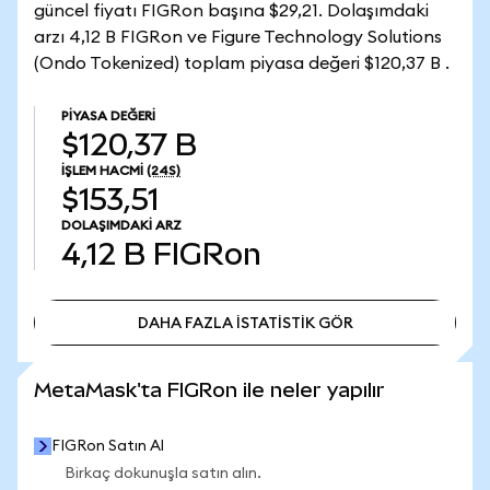
güncel fiyatı FIGRon başına $29,21. Dolaşımdaki
arzı 4,12 B FIGRon ve Figure Technology Solutions
(Ondo Tokenized) toplam piyasa değeri $120,37 B .
PIYASA DEĞERI
$120,37 B
İŞLEM HACMI
(24S)
$153,51
DOLAŞIMDAKI ARZ
4,12 B
FIGRon
DAHA FAZLA İSTATİSTİK GÖR
DAHA FAZLA İSTATİSTİK GÖR
MetaMask'ta FIGRon ile neler yapılır
FIGRon Satın Al
Birkaç dokunuşla satın alın.