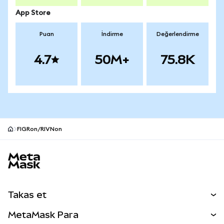
App Store
Puan
İndirme
Değerlendirme
4.7
50M+
75.8K
FIGRon/RIVNon
MetaMask site alt bilgisi
Takas et
Takas İşlemleri
MetaMask Para
Tahmin Et
YENİ