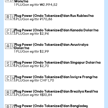
Wonu'na
1 PLUGon eşittir ₩2.994,52
Plug Power (Ondo Tokenized)'dan Rus Rublesi'na
🇷🇺
1 PLUGon eşittir ₽170,86
Plug Power (Ondo Tokenized)'dan Kanada Doları'na
🇨🇦
1 PLUGon eşittir $2,96
Plug Power (Ondo Tokenized)'dan Avustralya
🇦🇺
Doları'na
1 PLUGon eşittir $2,99
Plug Power (Ondo Tokenized)'dan Singapur Doları'na
🇸🇬
1 PLUGon eşittir $2,70
Plug Power (Ondo Tokenized)'dan İsviçre Frangı'na
🇨🇭
1 PLUGon eşittir CHF 1,70
Plug Power (Ondo Tokenized)'dan Brezilya Reali'na
🇧🇷
1 PLUGon eşittir R$10,84
Plug Power (Ondo Tokenized)'dan Bangladeş
🇧🇩