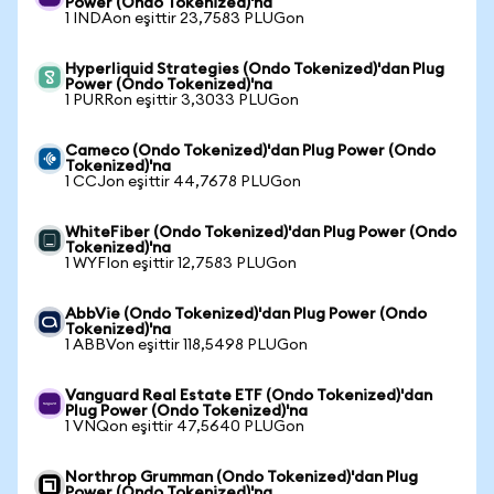
Power (Ondo Tokenized)'na
1 INDAon eşittir 23,7583 PLUGon
Hyperliquid Strategies (Ondo Tokenized)'dan Plug
Power (Ondo Tokenized)'na
1 PURRon eşittir 3,3033 PLUGon
Cameco (Ondo Tokenized)'dan Plug Power (Ondo
Tokenized)'na
1 CCJon eşittir 44,7678 PLUGon
WhiteFiber (Ondo Tokenized)'dan Plug Power (Ondo
Tokenized)'na
1 WYFIon eşittir 12,7583 PLUGon
AbbVie (Ondo Tokenized)'dan Plug Power (Ondo
Tokenized)'na
1 ABBVon eşittir 118,5498 PLUGon
Vanguard Real Estate ETF (Ondo Tokenized)'dan
Plug Power (Ondo Tokenized)'na
1 VNQon eşittir 47,5640 PLUGon
Northrop Grumman (Ondo Tokenized)'dan Plug
Power (Ondo Tokenized)'na