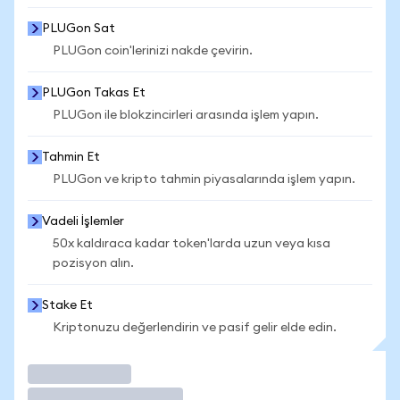
PLUGon Sat
PLUGon coin'lerinizi nakde çevirin.
PLUGon Takas Et
PLUGon ile blokzincirleri arasında işlem yapın.
Tahmin Et
PLUGon ve kripto tahmin piyasalarında işlem yapın.
Vadeli İşlemler
50x kaldıraca kadar token'larda uzun veya kısa
pozisyon alın.
Stake Et
Kriptonuzu değerlendirin ve pasif gelir elde edin.
İşlem Yap