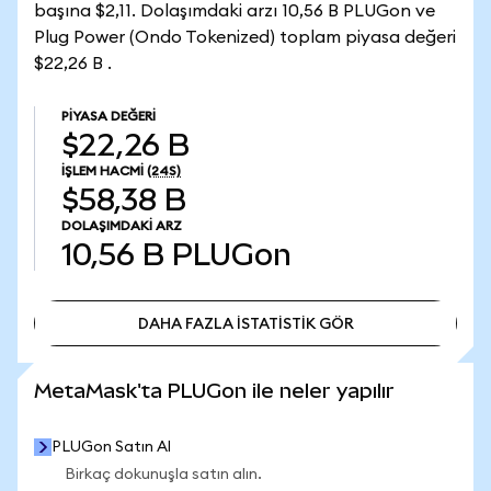
başına $2,11. Dolaşımdaki arzı 10,56 B PLUGon ve
Plug Power (Ondo Tokenized) toplam piyasa değeri
$22,26 B .
PIYASA DEĞERI
$22,26 B
İŞLEM HACMI
(24S)
$58,38 B
DOLAŞIMDAKI ARZ
10,56 B
PLUGon
DAHA FAZLA İSTATİSTİK GÖR
DAHA FAZLA İSTATİSTİK GÖR
MetaMask'ta PLUGon ile neler yapılır
PLUGon Satın Al
Birkaç dokunuşla satın alın.