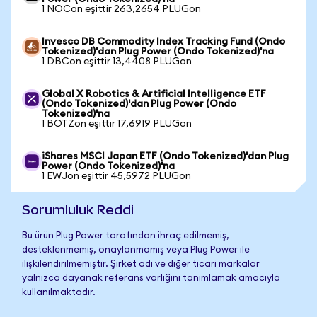
1 NOCon eşittir 263,2654 PLUGon
Invesco DB Commodity Index Tracking Fund (Ondo
Tokenized)'dan Plug Power (Ondo Tokenized)'na
1 DBCon eşittir 13,4408 PLUGon
Global X Robotics & Artificial Intelligence ETF
(Ondo Tokenized)'dan Plug Power (Ondo
Tokenized)'na
1 BOTZon eşittir 17,6919 PLUGon
iShares MSCI Japan ETF (Ondo Tokenized)'dan Plug
Power (Ondo Tokenized)'na
1 EWJon eşittir 45,5972 PLUGon
Sorumluluk Reddi
Bu ürün Plug Power tarafından ihraç edilmemiş,
desteklenmemiş, onaylanmamış veya Plug Power ile
ilişkilendirilmemiştir. Şirket adı ve diğer ticari markalar
yalnızca dayanak referans varlığını tanımlamak amacıyla
kullanılmaktadır.