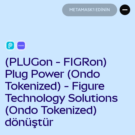
METAMASK'I EDİNİN
METAMASK'I EDİNİN
(PLUGon - FIGRon)
Plug Power (Ondo
Tokenized) - Figure
Technology Solutions
(Ondo Tokenized)
dönüştür