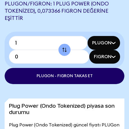
PLUGON/FIGRON: 1 PLUG POWER (ONDO
TOKENIZED), 0,073366 FIGRON DEĞERINE
EŞITTIR
PLUGON
FIGRON
PLUGON - FIGRON TAKAS ET
Plug Power (Ondo Tokenized) piyasa son
durumu
Plug Power (Ondo Tokenized) güncel fiyatı PLUGon