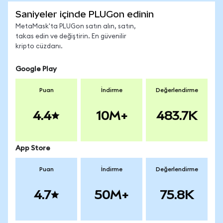
Saniyeler içinde PLUGon edinin
MetaMask'ta PLUGon satın alın, satın,
takas edin ve değiştirin. En güvenilir
kripto cüzdanı.
Google Play
Puan
İndirme
Değerlendirme
4.4
10M+
483.7K
App Store
Puan
İndirme
Değerlendirme
4.7
50M+
75.8K