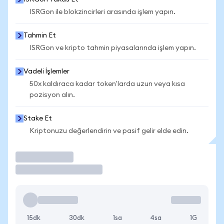
ISRGon ile blokzincirleri arasında işlem yapın.
Tahmin Et
ISRGon ve kripto tahmin piyasalarında işlem yapın.
Vadeli İşlemler
50x kaldıraca kadar token'larda uzun veya kısa
pozisyon alın.
Stake Et
Kriptonuzu değerlendirin ve pasif gelir elde edin.
İşlem Yap
15dk
30dk
1sa
4sa
1G