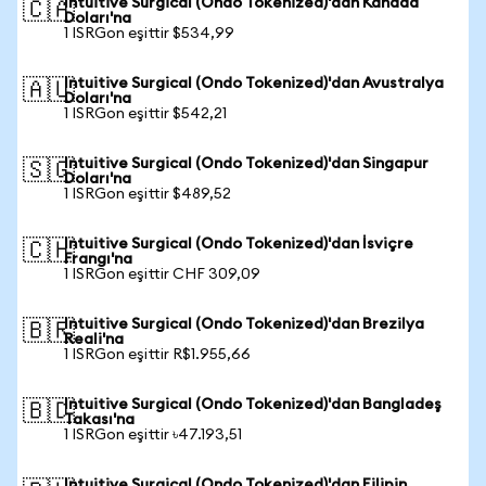
Intuitive Surgical (Ondo Tokenized)'dan Kanada
🇨🇦
Doları'na
1 ISRGon eşittir $534,99
Intuitive Surgical (Ondo Tokenized)'dan Avustralya
🇦🇺
Doları'na
1 ISRGon eşittir $542,21
Intuitive Surgical (Ondo Tokenized)'dan Singapur
🇸🇬
Doları'na
1 ISRGon eşittir $489,52
Intuitive Surgical (Ondo Tokenized)'dan İsviçre
🇨🇭
Frangı'na
1 ISRGon eşittir CHF 309,09
Intuitive Surgical (Ondo Tokenized)'dan Brezilya
🇧🇷
Reali'na
1 ISRGon eşittir R$1.955,66
Intuitive Surgical (Ondo Tokenized)'dan Bangladeş
🇧🇩
Takası'na
1 ISRGon eşittir ৳47.193,51
Intuitive Surgical (Ondo Tokenized)'dan Filipin