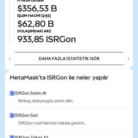
PIYASA DEĞERI
$356,53 B
İŞLEM HACMI
(24S)
$62,80 B
DOLAŞIMDAKI ARZ
933,85
ISRGon
DAHA FAZLA İSTATİSTİK GÖR
DAHA FAZLA İSTATİSTİK GÖR
MetaMask'ta ISRGon ile neler yapılır
ISRGon Satın Al
Birkaç dokunuşla satın alın.
ISRGon Sat
ISRGon coin'lerinizi nakde çevirin.
ISRGon Takas Et