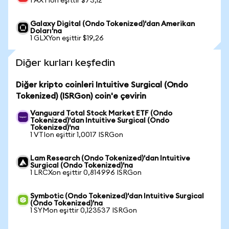
1 AXTIon eşittir $73,12
Galaxy Digital (Ondo Tokenized)'dan Amerikan
Doları'na
1 GLXYon eşittir $19,26
Diğer kurları keşfedin
Diğer kripto coinleri Intuitive Surgical (Ondo
Tokenized) (ISRGon) coin'e çevirin
Vanguard Total Stock Market ETF (Ondo
Tokenized)'dan Intuitive Surgical (Ondo
Tokenized)'na
1 VTIon eşittir 1,0017 ISRGon
Lam Research (Ondo Tokenized)'dan Intuitive
Surgical (Ondo Tokenized)'na
1 LRCXon eşittir 0,814996 ISRGon
Symbotic (Ondo Tokenized)'dan Intuitive Surgical
(Ondo Tokenized)'na
1 SYMon eşittir 0,123537 ISRGon