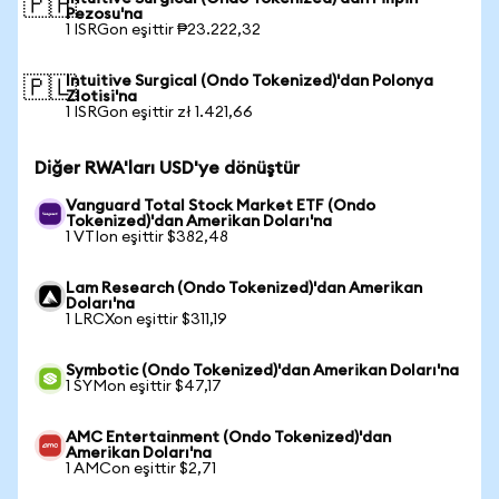
🇵🇭
Pezosu'na
1 ISRGon eşittir ₱23.222,32
Intuitive Surgical (Ondo Tokenized)'dan Polonya
🇵🇱
Zlotisi'na
1 ISRGon eşittir zł 1.421,66
Diğer RWA'ları USD'ye dönüştür
Vanguard Total Stock Market ETF (Ondo
Tokenized)'dan Amerikan Doları'na
1 VTIon eşittir $382,48
Lam Research (Ondo Tokenized)'dan Amerikan
Doları'na
1 LRCXon eşittir $311,19
Symbotic (Ondo Tokenized)'dan Amerikan Doları'na
1 SYMon eşittir $47,17
AMC Entertainment (Ondo Tokenized)'dan
Amerikan Doları'na
1 AMCon eşittir $2,71