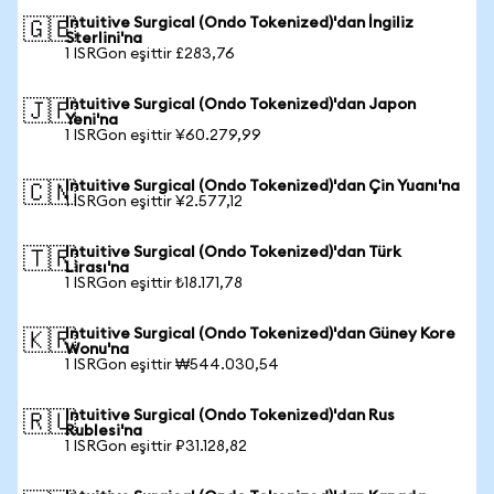
Intuitive Surgical (Ondo Tokenized)'dan İngiliz
🇬🇧
Sterlini'na
1 ISRGon eşittir £283,76
Intuitive Surgical (Ondo Tokenized)'dan Japon
🇯🇵
Yeni'na
1 ISRGon eşittir ¥60.279,99
Intuitive Surgical (Ondo Tokenized)'dan Çin Yuanı'na
🇨🇳
1 ISRGon eşittir ¥2.577,12
Intuitive Surgical (Ondo Tokenized)'dan Türk
🇹🇷
Lirası'na
1 ISRGon eşittir ₺18.171,78
Intuitive Surgical (Ondo Tokenized)'dan Güney Kore
🇰🇷
Wonu'na
1 ISRGon eşittir ₩544.030,54
Intuitive Surgical (Ondo Tokenized)'dan Rus
🇷🇺
Rublesi'na
1 ISRGon eşittir ₽31.128,82