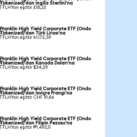

Tokenized)'dan İngiliz Sterlini'na
1 FLHYon eşittir £18,22
Franklin High Yield Corporate ETF (Ondo

Tokenized)'dan Türk Lirası'na
1 FLHYon eşittir ₺1.172,39
Franklin High Yield Corporate ETF (Ondo

Tokenized)'dan Kanada Doları'na
1 FLHYon eşittir $34,29
Franklin High Yield Corporate ETF (Ondo

Tokenized)'dan İsviçre Frangı'na
1 FLHYon eşittir CHF 19,86
Franklin High Yield Corporate ETF (Ondo

Tokenized)'dan Filipin Pezosu'na
1 FLHYon eşittir ₱1.492,11