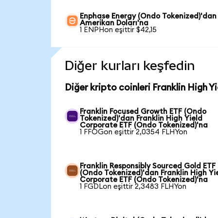
Enphase Energy (Ondo Tokenized)'dan
Amerikan Doları'na
1 ENPHon eşittir $42,15
Diğer kurları keşfedin
Diğer kripto coinleri Franklin High 
Franklin Focused Growth ETF (Ondo
Tokenized)'dan Franklin High Yield
Corporate ETF (Ondo Tokenized)'na
1 FFOGon eşittir 2,0354 FLHYon
Franklin Responsibly Sourced Gold ETF
(Ondo Tokenized)'dan Franklin High Yi
Corporate ETF (Ondo Tokenized)'na
1 FGDLon eşittir 2,3483 FLHYon