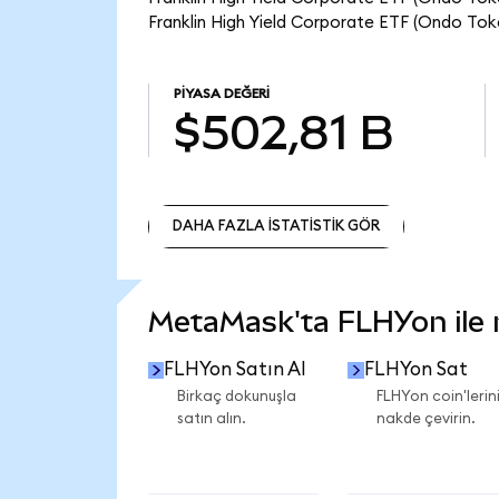
Franklin High Yield Corporate ETF (Ondo Toke
PIYASA DEĞERI
$502,81 B
DAHA FAZLA İSTATİSTİK GÖR
DAHA FAZLA İSTATİSTİK GÖR
MetaMask'ta FLHYon ile ne
FLHYon Satın Al
FLHYon Sat
Birkaç dokunuşla
FLHYon coin'lerini
satın alın.
nakde çevirin.