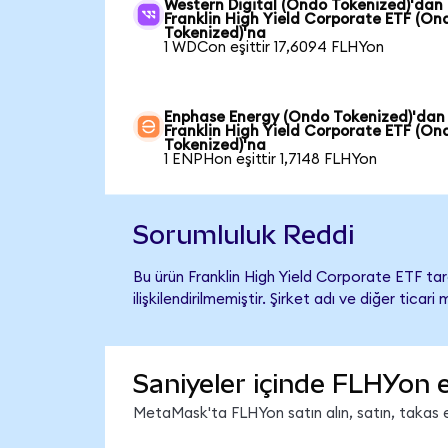
Western Digital (Ondo Tokenized)'dan
Franklin High Yield Corporate ETF (On
Tokenized)'na
1 WDCon eşittir 17,6094 FLHYon
Enphase Energy (Ondo Tokenized)'dan
Franklin High Yield Corporate ETF (On
Tokenized)'na
1 ENPHon eşittir 1,7148 FLHYon
Sorumluluk Reddi
Bu ürün Franklin High Yield Corporate ETF ta
ilişkilendirilmemiştir. Şirket adı ve diğer tic
Saniyeler içinde FLHYon 
MetaMask'ta FLHYon satın alın, satın, takas ed