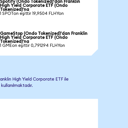
Spotify (Ondo Tokenized)'dan Franklin
High Yield Corporate ETF (Ondo
Tokenized)'na
1 SPOTon eşittir 19,9504 FLHYon
GameStop (Ondo Tokenized)'dan Franklin
High Yield Corporate ETF (Ondo
Tokenized)'na
1 GMEon eşittir 0,791294 FLHYon
nklin High Yield Corporate ETF ile
 kullanılmaktadır.