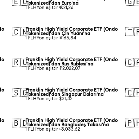
🇪🇺
🇬
Tokenized)'dan Euro'na
1 FLHYon eşittir €21,26
do
Franklin High Yield Corporate ETF (Ondo
🇨🇳
🇹
Tokenized)'dan Çin Yuanı'na
1 FLHYon eşittir ¥165,84
do
Franklin High Yield Corporate ETF (Ondo
🇷🇺
🇨
Tokenized)'dan Rus Rublesi'na
1 FLHYon eşittir ₽2.022,07
do
Franklin High Yield Corporate ETF (Ondo
🇸🇬
🇨
Tokenized)'dan Singapur Doları'na
1 FLHYon eşittir $31,42
do
Franklin High Yield Corporate ETF (Ondo
🇧🇩
🇵
Tokenized)'dan Bangladeş Takası'na
1 FLHYon eşittir ৳3.033,62