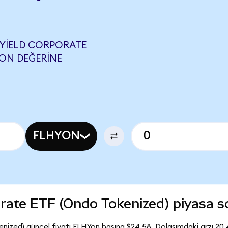
 YIELD CORPORATE
OON DEĞERINE
FLHYON
porate ETF (Ondo Tokenized) piyasa 
enized) güncel fiyatı FLHYon başına $24,58. Dolaşımdaki arzı 20