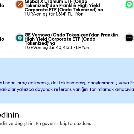
Global X Uranium ETF (Ondo
do
Tokenized)'dan Franklin High Yield
Corporate ETF (Ondo Tokenized)'na
1 URAon eşittir 1,8141 FLHYon
GE Vernova (Ondo Tokenized)'dan Franklin
do
High Yield Corporate ETF (Ondo
Tokenized)'na
1 GEVon eşittir 40,4133 FLHYon
rafından ihraç edilmemiş, desteklenmemiş, onaylanmamış veya Fra
ari markalar yalnızca dayanak referans varlığını tanımlamak amacıyla
edinin
in ve değiştirin. En güvenilir kripto cüzdanı.