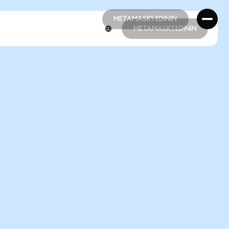
METAMASK'I EDİNİN
METAMASK'I EDİNİN
METAMASK'I EDİNİN
METAMASK'I EDİNİN