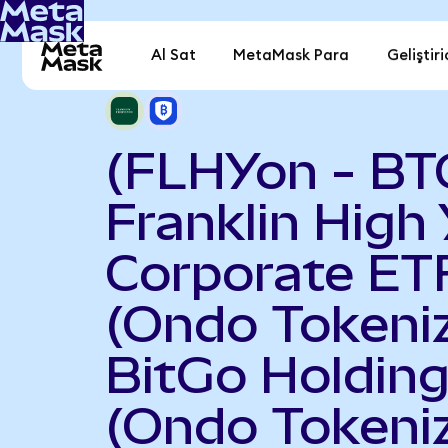
Al Sat
MetaMask Para
Geliştiri
(FLHYon - B
Franklin High 
Corporate ET
(Ondo Tokeniz
BitGo Holdin
(Ondo Tokeni