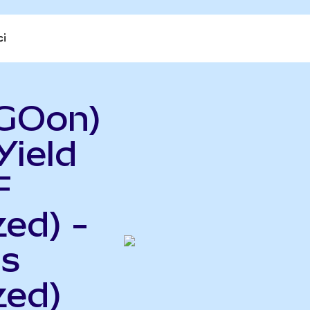
ci
TGOon)
Yield
F
ed) -
gs
zed)