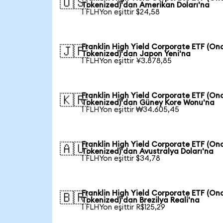
🇺🇸
Tokenized)'dan Amerikan Doları'na
1 FLHYon eşittir $24,58
Franklin High Yield Corporate ETF (On
🇯🇵
Tokenized)'dan Japon Yeni'na
1 FLHYon eşittir ¥3.878,85
Franklin High Yield Corporate ETF (On
🇰🇷
Tokenized)'dan Güney Kore Wonu'na
1 FLHYon eşittir ₩34.605,45
Franklin High Yield Corporate ETF (On
🇦🇺
Tokenized)'dan Avustralya Doları'na
1 FLHYon eşittir $34,78
Franklin High Yield Corporate ETF (On
🇧🇷
Tokenized)'dan Brezilya Reali'na
1 FLHYon eşittir R$125,29