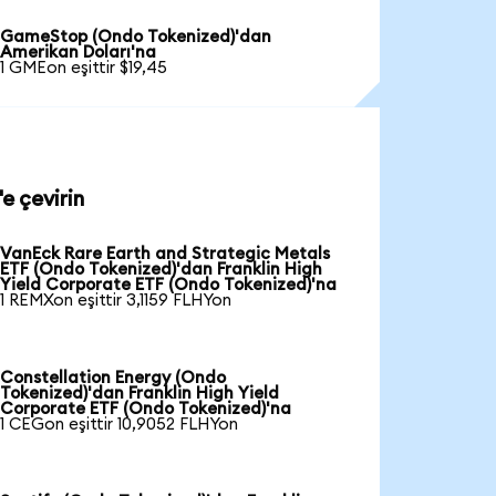
GameStop (Ondo Tokenized)'dan
Amerikan Doları'na
1 GMEon eşittir $19,45
e çevirin
VanEck Rare Earth and Strategic Metals
ETF (Ondo Tokenized)'dan Franklin High
Yield Corporate ETF (Ondo Tokenized)'na
1 REMXon eşittir 3,1159 FLHYon
Constellation Energy (Ondo
Tokenized)'dan Franklin High Yield
Corporate ETF (Ondo Tokenized)'na
1 CEGon eşittir 10,9052 FLHYon