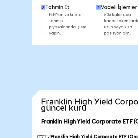
Tahmin Et
Vadeli İşlemler
FLHYon ve kripto
50x kaldıraca
tahmin
kadar token'lard
piyasalarında işlem
uzun veya kısa
yapın.
pozisyon alın.
Franklin High Yield Corpo
güncel kuru
Franklin High Yield Corporate ETF 
Franklin High Yield Corporate ETF (On