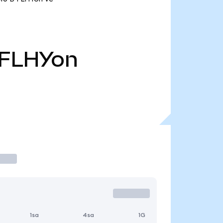
FLHYon
1sa
4sa
1G