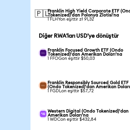
Franklin High Yield Corporate ETF (On
🇵🇱
Tokenized)'dan Polonya Zlotisi'na
1 FLHYon eşittir zł 91,32
Diğer RWA'ları USD'ye dönüştür
Franklin Focused Growth ETF (Ondo
Tokenized)'dan Amerikan Doları'na
1 FFOGon eşittir $50,03
Franklin Responsibly Sourced Gold ETF
(Ondo Tokenized)'dan Amerikan Doları
1 FGDLon eşittir $57,72
Western Digital (Ondo Tokenized)'dan
Amerikan Doları'na
1 WDCon eşittir $432,84