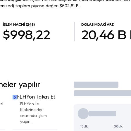
nized) toplam piyasa değeri $502,81 B .
İŞLEM HACMI
(24S)
DOLAŞIMDAKI ARZ
$998,22
20,46 B
ler yapılır
İşlem Yap
FLHYon Takas Et
zi
FLHYon ile
blokzincirleri
arasında işlem
yapın.
15dk
30dk