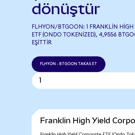
dönüştür
FLHYON/BTGOON: 1 FRANKLIN HIGH
ETF (ONDO TOKENIZED), 4,9556 BTG
EŞITTIR
FLHYON - BTGOON TAKAS ET
Franklin High Yield Cor
Franklin High Yield Corporate ETF (Ondo Tok