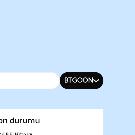
BTGOON
son durumu
,46 B FLHYon ve