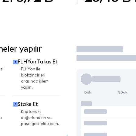
ler yapılır
İşlem Yap
FLHYon Takas Et
zi
FLHYon ile
blokzincirleri
arasında işlem
yapın.
15dk
30dk
Stake Et
Kriptonuzu
a
değerlendirin ve
pasif gelir elde edin.