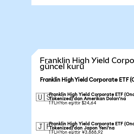
Franklin High Yield Corpo
güncel kuru
Franklin High Yield Corporate ETF 
Franklin High Yield Corporate ETF (On
🇺🇸
Tokenized)'dan Amerikan Doları'na
1 FLHYon eşittir $24,64
Franklin High Yield Corporate ETF (On
🇯🇵
Tokenized)'dan Japon Yeni'na
1 FLHYon eşittir ¥3.888,92