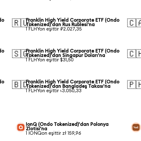
do
Franklin High Yield Corporate ETF (Ondo
🇷🇺
🇨
Tokenized)'dan Rus Rublesi'na
1 FLHYon eşittir ₽2.027,35
do
Franklin High Yield Corporate ETF (Ondo
🇸🇬
🇨
Tokenized)'dan Singapur Doları'na
1 FLHYon eşittir $31,50
do
Franklin High Yield Corporate ETF (Ondo
🇧🇩
🇵
Tokenized)'dan Bangladeş Takası'na
1 FLHYon eşittir ৳3.050,33
IonQ (Ondo Tokenized)'dan Polonya
Zlotisi'na
1 IONQon eşittir zł 159,96