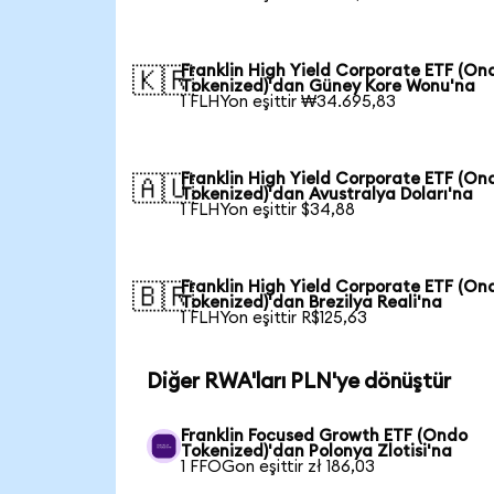
Franklin High Yield Corporate ETF (On
🇰🇷
Tokenized)'dan Güney Kore Wonu'na
1 FLHYon eşittir ₩34.695,83
Franklin High Yield Corporate ETF (On
🇦🇺
Tokenized)'dan Avustralya Doları'na
1 FLHYon eşittir $34,88
Franklin High Yield Corporate ETF (On
🇧🇷
Tokenized)'dan Brezilya Reali'na
1 FLHYon eşittir R$125,63
Diğer RWA'ları PLN'ye dönüştür
Franklin Focused Growth ETF (Ondo
Tokenized)'dan Polonya Zlotisi'na
1 FFOGon eşittir zł 186,03