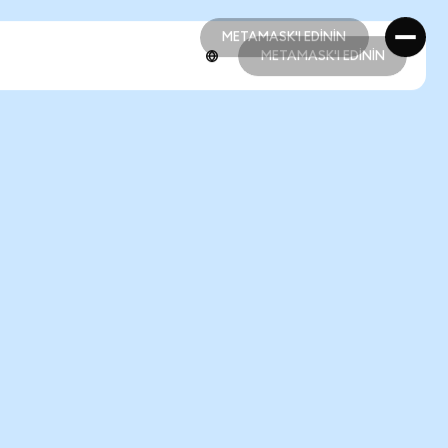
METAMASK'I EDİNİN
METAMASK'I EDİNİN
METAMASK'I EDİNİN
METAMASK'I EDİNİN