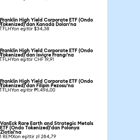
Franklin High Yield Corporate ETF (Ondo

Tokenized)'dan Kanada Doları'na
1 FLHYon eşittir $34,38
Franklin High Yield Corporate ETF (Ondo

Tokenized)'dan İsviçre Frangı'na
1 FLHYon eşittir CHF 19,91
Franklin High Yield Corporate ETF (Ondo

Tokenized)'dan Filipin Pezosu'na
1 FLHYon eşittir ₱1.496,00
VanEck Rare Earth and Strategic Metals
ETF (Ondo Tokenized)'dan Polonya
Zlotisi'na
1 REMXon eşittir zł 284,79