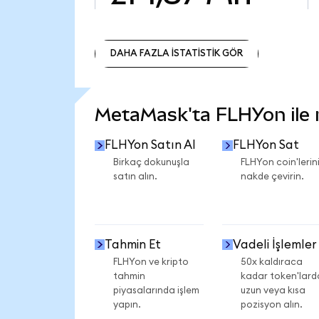
DAHA FAZLA İSTATİSTİK GÖR
DAHA FAZLA İSTATİSTİK GÖR
MetaMask'ta FLHYon ile ne
FLHYon Satın Al
FLHYon Sat
Birkaç dokunuşla
FLHYon coin'lerini
satın alın.
nakde çevirin.
Tahmin Et
Vadeli İşlemler
FLHYon ve kripto
50x kaldıraca
tahmin
kadar token'lard
piyasalarında işlem
uzun veya kısa
yapın.
pozisyon alın.