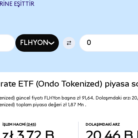
RINE EŞITTIR
FLHYON
porate ETF (Ondo Tokenized) piyasa 
nized) güncel fiyatı FLHYon başına zł 91,64. Dolaşımdaki arzı 2
nized) toplam piyasa değeri zł 1,87 Mn .
İŞLEM HACMI
(24S)
DOLAŞIMDAKI ARZ
zł 3,72 B
20,46 B