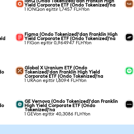
IonQ (Ondo Tokenized)'dan Franklin High
Yield Corporate ETF (Ondo Tokenized)'na
1 IONQon eşittir 1,7457 FLHYon
Figma (Ondo Tokenized)'dan Franklin High
eld
Yield Corporate ETF (Ondo Tokenized)'na
1 FIGon eşittir 0,964947 FLHYon
Global X Uranium ETF (Ondo
do
Tokenized)'dan Franklin High Yield
Corporate ETF (Ondo Tokenized)'na
1 URAon eşittir 1,8094 FLHYon
GE Vernova (Ondo Tokenized)'dan Franklin
do
High Yield Corporate ETF (Ondo
Tokenized)'na
1 GEVon eşittir 40,3086 FLHYon