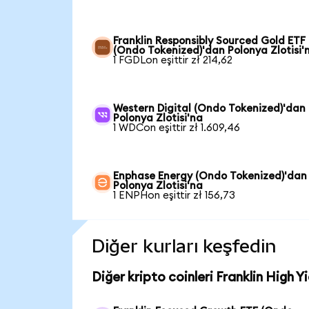
Franklin Responsibly Sourced Gold ETF
(Ondo Tokenized)'dan Polonya Zlotisi'
1 FGDLon eşittir zł 214,62
Western Digital (Ondo Tokenized)'dan
Polonya Zlotisi'na
1 WDCon eşittir zł 1.609,46
Enphase Energy (Ondo Tokenized)'dan
Polonya Zlotisi'na
1 ENPHon eşittir zł 156,73
Diğer kurları keşfedin
Diğer kripto coinleri Franklin High 