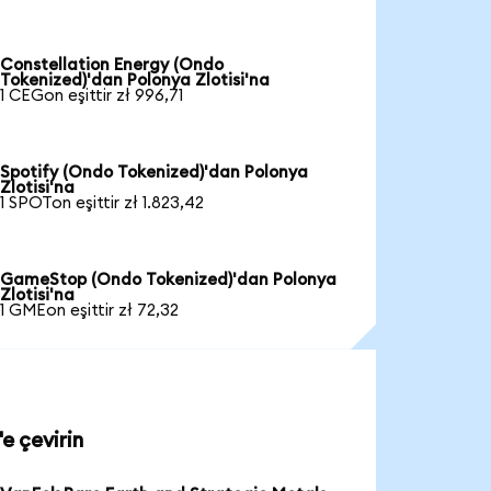
Constellation Energy (Ondo
Tokenized)'dan Polonya Zlotisi'na
1 CEGon eşittir zł 996,71
Spotify (Ondo Tokenized)'dan Polonya
Zlotisi'na
1 SPOTon eşittir zł 1.823,42
GameStop (Ondo Tokenized)'dan Polonya
Zlotisi'na
1 GMEon eşittir zł 72,32
e çevirin