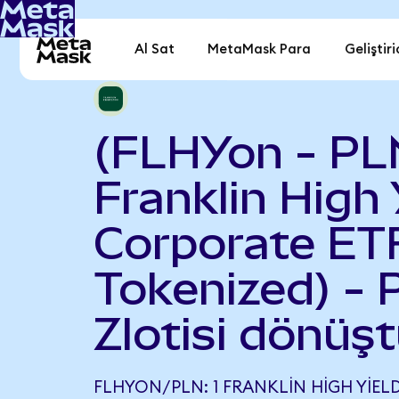
Al Sat
MetaMask Para
Geliştiri
(FLHYon - PL
Franklin High 
Corporate ET
Tokenized) - 
Zlotisi dönüşt
FLHYON/PLN: 1 FRANKLIN HIGH YIEL