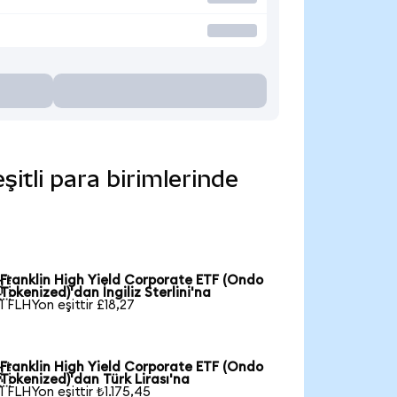
itli para birimlerinde
Franklin High Yield Corporate ETF (Ondo

Tokenized)'dan İngiliz Sterlini'na
1 FLHYon eşittir £18,27
Franklin High Yield Corporate ETF (Ondo

Tokenized)'dan Türk Lirası'na
1 FLHYon eşittir ₺1.175,45