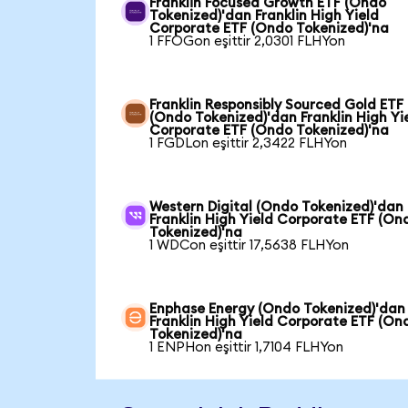
Franklin Focused Growth ETF (Ondo
Tokenized)'dan Franklin High Yield
Corporate ETF (Ondo Tokenized)'na
1 FFOGon eşittir 2,0301 FLHYon
Franklin Responsibly Sourced Gold ETF
(Ondo Tokenized)'dan Franklin High Yi
Corporate ETF (Ondo Tokenized)'na
1 FGDLon eşittir 2,3422 FLHYon
Western Digital (Ondo Tokenized)'dan
Franklin High Yield Corporate ETF (On
Tokenized)'na
1 WDCon eşittir 17,5638 FLHYon
Enphase Energy (Ondo Tokenized)'dan
Franklin High Yield Corporate ETF (On
Tokenized)'na
1 ENPHon eşittir 1,7104 FLHYon