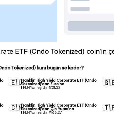
rate ETF (Ondo Tokenized) coin'in çeş
(Ondo Tokenized) kuru bugün ne kadar?
do
Franklin High Yield Corporate ETF (Ondo
🇪🇺
🇬
Tokenized)'dan Euro'na
1 FLHYon eşittir €21,32
do
Franklin High Yield Corporate ETF (Ondo
🇨🇳
🇹
Tokenized)'dan Çin Yuanı'na
1 FLHYon eşittir ¥166,27