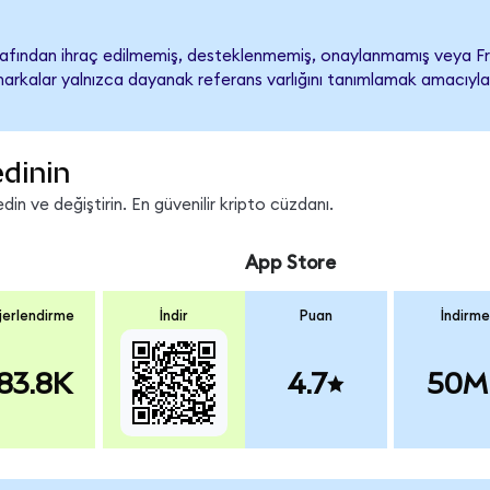
rafından ihraç edilmemiş, desteklenmemiş, onaylanmamış veya Fra
ari markalar yalnızca dayanak referans varlığını tanımlamak amacıyla
edinin
in ve değiştirin. En güvenilir kripto cüzdanı.
App Store
erlendirme
İndir
Puan
İndirme
83.8K
4.7
50M