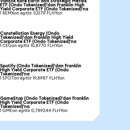
VanEck Rare Earth and Strategic Metals
ETF (Ondo Tokenized)'dan Franklin High
Yield Corporate ETF (Ondo Tokenized)'na
1 REMXon eşittir 3,1079 FLHYon
Constellation Energy (Ondo
Tokenized)'dan Franklin High Yield
Corporate ETF (Ondo Tokenized)'na
1 CEGon eşittir 10,8770 FLHYon
Spotify (Ondo Tokenized)'dan Franklin
High Yield Corporate ETF (Ondo
Tokenized)'na
1 SPOTon eşittir 19,8987 FLHYon
GameStop (Ondo Tokenized)'dan Franklin
High Yield Corporate ETF (Ondo
Tokenized)'na
1 GMEon eşittir 0,789244 FLHYon