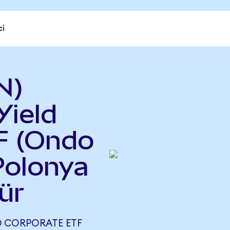
ci
N)
Yield
F (Ondo
Polonya
ür
D CORPORATE ETF