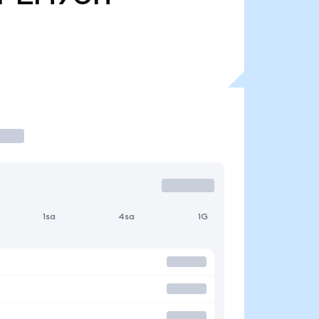
1sa
4sa
1G