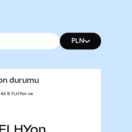
PLN
son durumu
0,46 B FLHYon ve
FLHYon