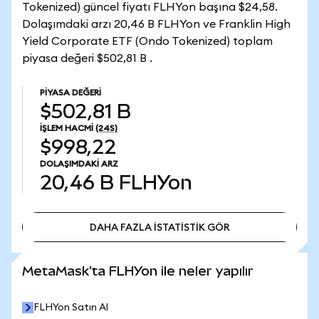
Tokenized) güncel fiyatı FLHYon başına $24,58.
Dolaşımdaki arzı 20,46 B FLHYon ve Franklin High
Yield Corporate ETF (Ondo Tokenized) toplam
piyasa değeri $502,81 B .
PIYASA DEĞERI
$502,81 B
İŞLEM HACMI
(24S)
$998,22
DOLAŞIMDAKI ARZ
20,46 B
FLHYon
DAHA FAZLA İSTATİSTİK GÖR
DAHA FAZLA İSTATİSTİK GÖR
MetaMask'ta FLHYon ile neler yapılır
FLHYon Satın Al