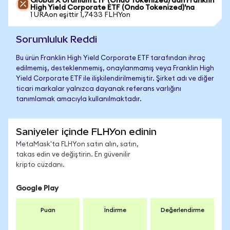
Global X Uranium ETF (Ondo Tokenized)'dan Franklin
High Yield Corporate ETF (Ondo Tokenized)'na
1 URAon eşittir 1,7433 FLHYon
Sorumluluk Reddi
Bu ürün Franklin High Yield Corporate ETF tarafından ihraç
edilmemiş, desteklenmemiş, onaylanmamış veya Franklin High
Yield Corporate ETF ile ilişkilendirilmemiştir. Şirket adı ve diğer
ticari markalar yalnızca dayanak referans varlığını
tanımlamak amacıyla kullanılmaktadır.
Saniyeler içinde FLHYon edinin
MetaMask'ta FLHYon satın alın, satın,
takas edin ve değiştirin. En güvenilir
kripto cüzdanı.
Google Play
Puan
İndirme
Değerlendirme