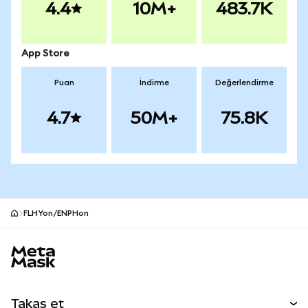
4.4
10M+
483.7K
App Store
Puan
İndirme
Değerlendirme
4.7
50M+
75.8K
FLHYon/ENPHon
MetaMask site alt bilgisi
Takas et