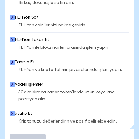
Birkaç dokunuşla satın alın.
FLHYon Sat
FLHYon coin'lerinizi nakde çevirin.
FLHYon Takas Et
FLHYon ile blokzincirleri arasında işlem yapın.
Tahmin Et
FLHYon ve kripto tahmin piyasalarında işlem yapın.
Vadeli İşlemler
50x kaldıraca kadar token'larda uzun veya kısa
pozisyon alın.
Stake Et
Kriptonuzu değerlendirin ve pasif gelir elde edin.
İşlem Yap