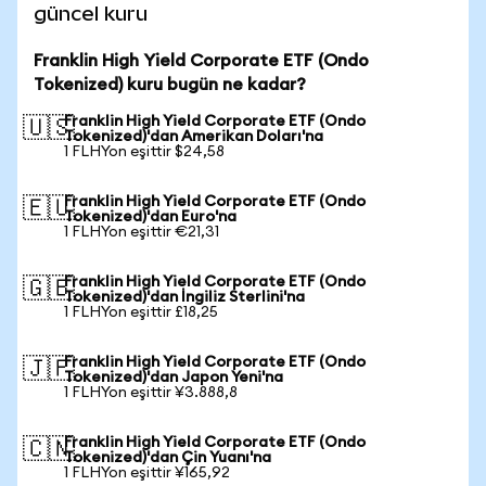
güncel kuru
Franklin High Yield Corporate ETF (Ondo
Tokenized) kuru bugün ne kadar?
Franklin High Yield Corporate ETF (Ondo
🇺🇸
Tokenized)'dan Amerikan Doları'na
1 FLHYon eşittir $24,58
Franklin High Yield Corporate ETF (Ondo
🇪🇺
Tokenized)'dan Euro'na
1 FLHYon eşittir €21,31
Franklin High Yield Corporate ETF (Ondo
🇬🇧
Tokenized)'dan İngiliz Sterlini'na
1 FLHYon eşittir £18,25
Franklin High Yield Corporate ETF (Ondo
🇯🇵
Tokenized)'dan Japon Yeni'na
1 FLHYon eşittir ¥3.888,8
Franklin High Yield Corporate ETF (Ondo
🇨🇳
Tokenized)'dan Çin Yuanı'na
1 FLHYon eşittir ¥165,92