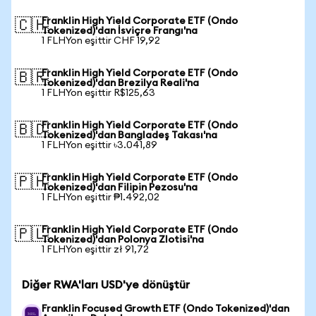
Franklin High Yield Corporate ETF (Ondo
🇨🇭
Tokenized)'dan İsviçre Frangı'na
1 FLHYon eşittir CHF 19,92
Franklin High Yield Corporate ETF (Ondo
🇧🇷
Tokenized)'dan Brezilya Reali'na
1 FLHYon eşittir R$125,63
Franklin High Yield Corporate ETF (Ondo
🇧🇩
Tokenized)'dan Bangladeş Takası'na
1 FLHYon eşittir ৳3.041,89
Franklin High Yield Corporate ETF (Ondo
🇵🇭
Tokenized)'dan Filipin Pezosu'na
1 FLHYon eşittir ₱1.492,02
Franklin High Yield Corporate ETF (Ondo
🇵🇱
Tokenized)'dan Polonya Zlotisi'na
1 FLHYon eşittir zł 91,72
Diğer RWA'ları USD'ye dönüştür
Franklin Focused Growth ETF (Ondo Tokenized)'dan