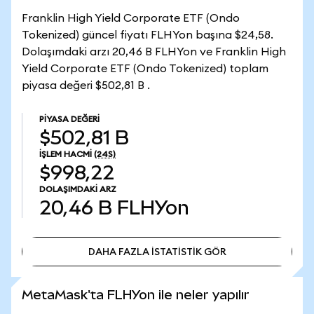
Franklin High Yield Corporate ETF (Ondo
Tokenized) güncel fiyatı FLHYon başına $24,58.
Dolaşımdaki arzı 20,46 B FLHYon ve Franklin High
Yield Corporate ETF (Ondo Tokenized) toplam
piyasa değeri $502,81 B .
PIYASA DEĞERI
$502,81 B
İŞLEM HACMI
(24S)
$998,22
DOLAŞIMDAKI ARZ
20,46 B
FLHYon
DAHA FAZLA İSTATİSTİK GÖR
DAHA FAZLA İSTATİSTİK GÖR
MetaMask'ta FLHYon ile neler yapılır