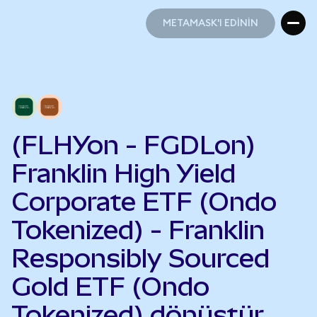
METAMASK'I EDİNİN
METAMASK'I EDİNİN
(FLHYon - FGDLon)
Franklin High Yield
Corporate ETF (Ondo
Tokenized) - Franklin
Responsibly Sourced
Gold ETF (Ondo
Tokenized) dönüştür