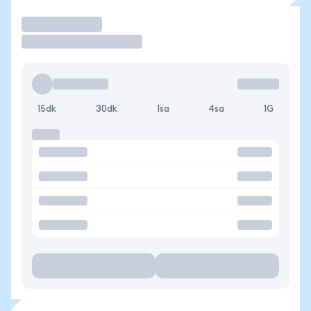
İşlem Yap
15dk
30dk
1sa
4sa
1G