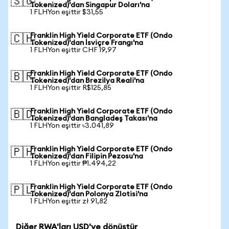
🇸🇬
Tokenized)'dan Singapur Doları'na
1 FLHYon eşittir $31,55
Franklin High Yield Corporate ETF (Ondo
🇨🇭
Tokenized)'dan İsviçre Frangı'na
1 FLHYon eşittir CHF 19,97
Franklin High Yield Corporate ETF (Ondo
🇧🇷
Tokenized)'dan Brezilya Reali'na
1 FLHYon eşittir R$125,85
Franklin High Yield Corporate ETF (Ondo
🇧🇩
Tokenized)'dan Bangladeş Takası'na
1 FLHYon eşittir ৳3.041,89
Franklin High Yield Corporate ETF (Ondo
🇵🇭
Tokenized)'dan Filipin Pezosu'na
1 FLHYon eşittir ₱1.494,22
Franklin High Yield Corporate ETF (Ondo
🇵🇱
Tokenized)'dan Polonya Zlotisi'na
1 FLHYon eşittir zł 91,82
Diğer RWA'ları USD'ye dönüştür