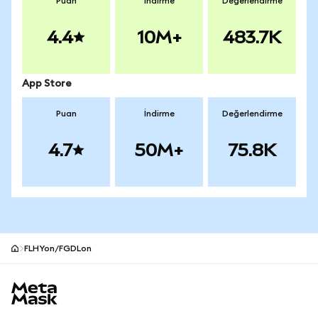
Puan
İndirme
Değerlendirme
4.4
10M+
483.7K
App Store
Puan
İndirme
Değerlendirme
4.7
50M+
75.8K
FLHYon/FGDLon
MetaMask site alt bilgisi