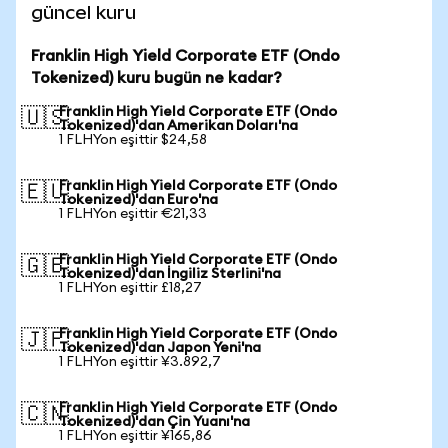
güncel kuru
Franklin High Yield Corporate ETF (Ondo
Tokenized) kuru bugün ne kadar?
Franklin High Yield Corporate ETF (Ondo
🇺🇸
Tokenized)'dan Amerikan Doları'na
1 FLHYon eşittir $24,58
Franklin High Yield Corporate ETF (Ondo
🇪🇺
Tokenized)'dan Euro'na
1 FLHYon eşittir €21,33
Franklin High Yield Corporate ETF (Ondo
🇬🇧
Tokenized)'dan İngiliz Sterlini'na
1 FLHYon eşittir £18,27
Franklin High Yield Corporate ETF (Ondo
🇯🇵
Tokenized)'dan Japon Yeni'na
1 FLHYon eşittir ¥3.892,7
Franklin High Yield Corporate ETF (Ondo
🇨🇳
Tokenized)'dan Çin Yuanı'na
1 FLHYon eşittir ¥165,86