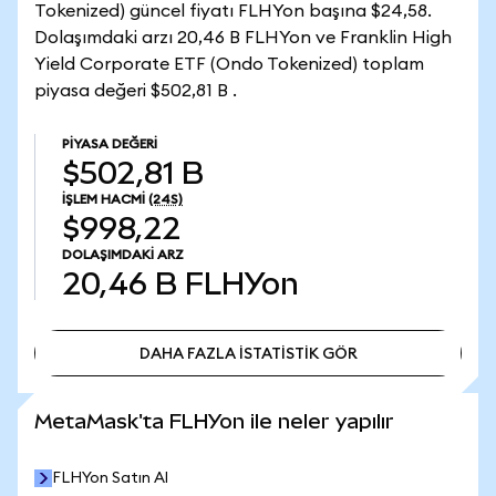
Tokenized) güncel fiyatı FLHYon başına $24,58.
Dolaşımdaki arzı 20,46 B FLHYon ve Franklin High
Yield Corporate ETF (Ondo Tokenized) toplam
piyasa değeri $502,81 B .
PIYASA DEĞERI
$502,81 B
İŞLEM HACMI
(24S)
$998,22
DOLAŞIMDAKI ARZ
20,46 B
FLHYon
DAHA FAZLA İSTATİSTİK GÖR
DAHA FAZLA İSTATİSTİK GÖR
MetaMask'ta FLHYon ile neler yapılır
FLHYon Satın Al