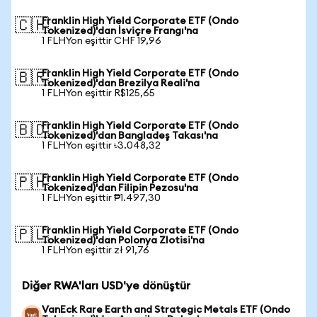
Franklin High Yield Corporate ETF (Ondo
🇨🇭
Tokenized)'dan İsviçre Frangı'na
1 FLHYon eşittir CHF 19,96
Franklin High Yield Corporate ETF (Ondo
🇧🇷
Tokenized)'dan Brezilya Reali'na
1 FLHYon eşittir R$125,65
Franklin High Yield Corporate ETF (Ondo
🇧🇩
Tokenized)'dan Bangladeş Takası'na
1 FLHYon eşittir ৳3.048,32
Franklin High Yield Corporate ETF (Ondo
🇵🇭
Tokenized)'dan Filipin Pezosu'na
1 FLHYon eşittir ₱1.497,30
Franklin High Yield Corporate ETF (Ondo
🇵🇱
Tokenized)'dan Polonya Zlotisi'na
1 FLHYon eşittir zł 91,76
Diğer RWA'ları USD'ye dönüştür
VanEck Rare Earth and Strategic Metals ETF (Ondo