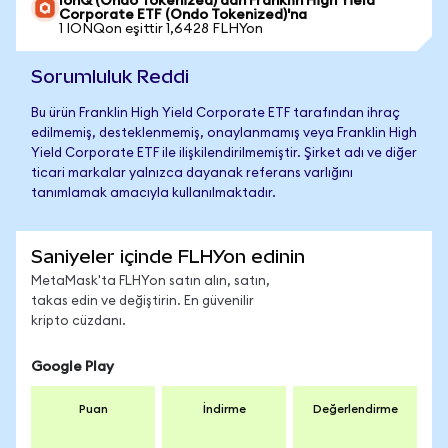
IonQ (Ondo Tokenized)'dan Franklin High Yield
Corporate ETF (Ondo Tokenized)'na
1 IONQon eşittir 1,6428 FLHYon
Sorumluluk Reddi
Bu ürün Franklin High Yield Corporate ETF tarafından ihraç
edilmemiş, desteklenmemiş, onaylanmamış veya Franklin High
Yield Corporate ETF ile ilişkilendirilmemiştir. Şirket adı ve diğer
ticari markalar yalnızca dayanak referans varlığını
tanımlamak amacıyla kullanılmaktadır.
Saniyeler içinde FLHYon edinin
MetaMask'ta FLHYon satın alın, satın,
takas edin ve değiştirin. En güvenilir
kripto cüzdanı.
Google Play
Puan
İndirme
Değerlendirme