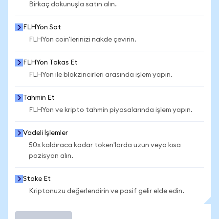
Birkaç dokunuşla satın alın.
FLHYon Sat
FLHYon coin'lerinizi nakde çevirin.
FLHYon Takas Et
FLHYon ile blokzincirleri arasında işlem yapın.
Tahmin Et
FLHYon ve kripto tahmin piyasalarında işlem yapın.
Vadeli İşlemler
50x kaldıraca kadar token'larda uzun veya kısa
pozisyon alın.
Stake Et
Kriptonuzu değerlendirin ve pasif gelir elde edin.
İşlem Yap