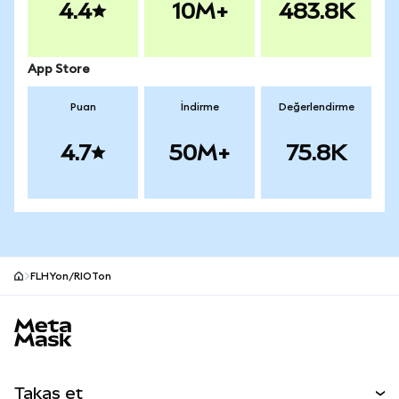
4.4
10M+
483.8K
App Store
Puan
İndirme
Değerlendirme
4.7
50M+
75.8K
FLHYon/RIOTon
MetaMask site alt bilgisi
Takas et