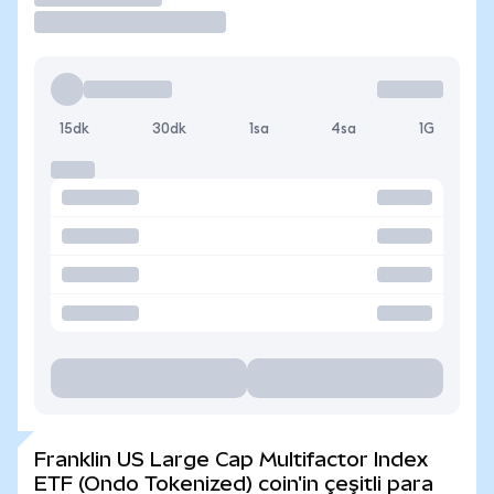
15dk
30dk
1sa
4sa
1G
Franklin US Large Cap Multifactor Index
ETF (Ondo Tokenized) coin'in çeşitli para