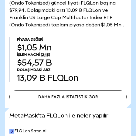
(Ondo Tokenized) güncel fiyatı FLQLon başına
$79,94. Dolaşımdaki arzı 13,09 B FLQLon ve
Franklin US Large Cap Multifactor Index ETF
(Ondo Tokenized) toplam piyasa değeri $1,05 Mn .
PIYASA DEĞERI
$1,05 Mn
İŞLEM HACMI
(24S)
$54,57 B
DOLAŞIMDAKI ARZ
13,09 B
FLQLon
DAHA FAZLA İSTATİSTİK GÖR
DAHA FAZLA İSTATİSTİK GÖR
MetaMask'ta FLQLon ile neler yapılır
FLQLon Satın Al