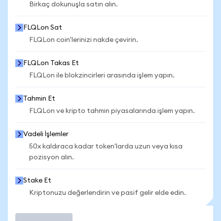
Birkaç dokunuşla satın alın.
FLQLon Sat
FLQLon coin'lerinizi nakde çevirin.
FLQLon Takas Et
FLQLon ile blokzincirleri arasında işlem yapın.
Tahmin Et
FLQLon ve kripto tahmin piyasalarında işlem yapın.
Vadeli İşlemler
50x kaldıraca kadar token'larda uzun veya kısa
pozisyon alın.
Stake Et
Kriptonuzu değerlendirin ve pasif gelir elde edin.
İşlem Yap