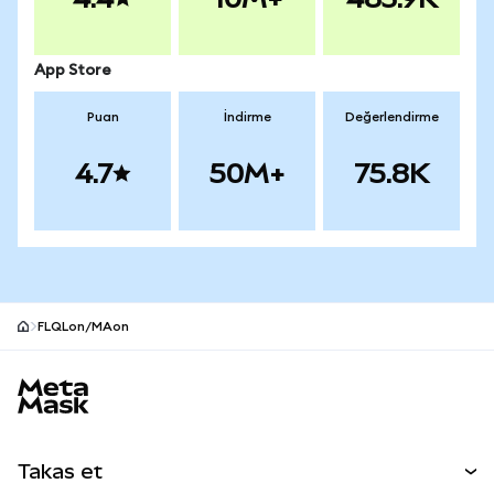
App Store
Puan
İndirme
Değerlendirme
4.7
50M+
75.8K
FLQLon/MAon
MetaMask site alt bilgisi
Takas et