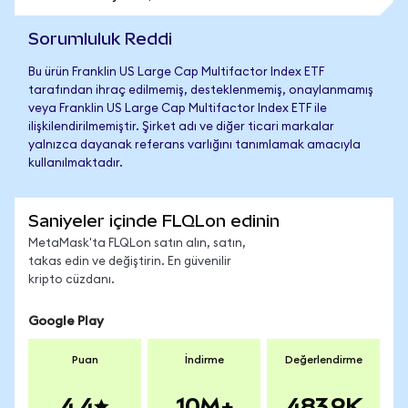
Sorumluluk Reddi
Bu ürün Franklin US Large Cap Multifactor Index ETF
tarafından ihraç edilmemiş, desteklenmemiş, onaylanmamış
veya Franklin US Large Cap Multifactor Index ETF ile
ilişkilendirilmemiştir. Şirket adı ve diğer ticari markalar
yalnızca dayanak referans varlığını tanımlamak amacıyla
kullanılmaktadır.
Saniyeler içinde FLQLon edinin
MetaMask'ta FLQLon satın alın, satın,
takas edin ve değiştirin. En güvenilir
kripto cüzdanı.
Google Play
Puan
İndirme
Değerlendirme
4.4
10M+
483.9K