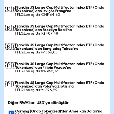
Franklin US Large Cap Multifactor Index ETF (Ondo
🇨🇭
Tokenized)'dan İsviçre Frangı'na
1 FLQLon eşittir CHF 64,60
Franklin US Large Cap Multifactor Index ETF (Ondo
🇧🇷
Tokenized)'dan Brezilya Reali'na
1 FLQLon eşittir R$407,48
Franklin US Large Cap Multifactor Index ETF (Ondo
🇧🇩
Tokenized)'dan Bangladeş Takası'na
1 FLQLon eşittir ৳9.866,05
Franklin US Large Cap Multifactor Index ETF (Ondo
🇵🇭
Tokenized)'dan Filipin Pezosu'na
1 FLQLon eşittir ₱4.852,76
Franklin US Large Cap Multifactor Index ETF (Ondo
🇵🇱
Tokenized)'dan Polonya Zlotisi'na
1 FLQLon eşittir zł 296,99
Diğer RWA'ları USD'ye dönüştür
Corning (Ondo Tokenized)'dan Amerikan Doları'na