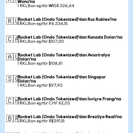
Wonu'na
1 RKLBon eşittir ₩108.326,64
Rocket Lab (Ondo Tokenized)'dan Rus Rublesi'na
🇷🇺
1 RKLBon eşittir ₽6.336,15
Rocket Lab (Ondo Tokenized)'dan Kanada Doları'na
🇨🇦
1 RKLBon eşittir $107,00
Rocket Lab (Ondo Tokenized)'dan Avustralya
🇦🇺
Doları'na
1 RKLBon eşittir $108,61
Rocket Lab (Ondo Tokenized)'dan Singapur
🇸🇬
Doları'na
1 RKLBon eşittir $97,93
Rocket Lab (Ondo Tokenized)'dan İsviçre Frangı'na
🇨🇭
1 RKLBon eşittir CHF 62,03
Rocket Lab (Ondo Tokenized)'dan Brezilya Reali'na
🇧🇷
1 RKLBon eşittir R$391,15