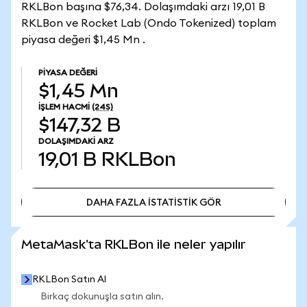
RKLBon başına $76,34. Dolaşımdaki arzı 19,01 B
RKLBon ve Rocket Lab (Ondo Tokenized) toplam
piyasa değeri $1,45 Mn .
PIYASA DEĞERI
$1,45 Mn
İŞLEM HACMI
(24S)
$147,32 B
DOLAŞIMDAKI ARZ
19,01 B
RKLBon
DAHA FAZLA İSTATİSTİK GÖR
DAHA FAZLA İSTATİSTİK GÖR
MetaMask'ta RKLBon ile neler yapılır
RKLBon Satın Al
Birkaç dokunuşla satın alın.