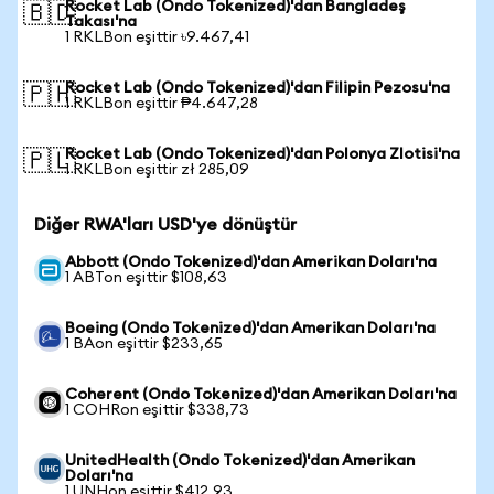
Rocket Lab (Ondo Tokenized)'dan Bangladeş
🇧🇩
Takası'na
1 RKLBon eşittir ৳9.467,41
Rocket Lab (Ondo Tokenized)'dan Filipin Pezosu'na
🇵🇭
1 RKLBon eşittir ₱4.647,28
Rocket Lab (Ondo Tokenized)'dan Polonya Zlotisi'na
🇵🇱
1 RKLBon eşittir zł 285,09
Diğer RWA'ları USD'ye dönüştür
Abbott (Ondo Tokenized)'dan Amerikan Doları'na
1 ABTon eşittir $108,63
Boeing (Ondo Tokenized)'dan Amerikan Doları'na
1 BAon eşittir $233,65
Coherent (Ondo Tokenized)'dan Amerikan Doları'na
1 COHRon eşittir $338,73
UnitedHealth (Ondo Tokenized)'dan Amerikan
Doları'na
1 UNHon eşittir $412,93