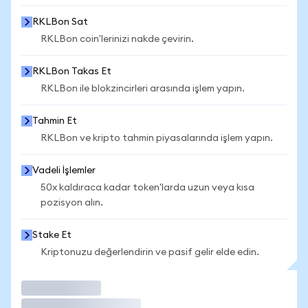
RKLBon Sat
RKLBon coin'lerinizi nakde çevirin.
RKLBon Takas Et
RKLBon ile blokzincirleri arasında işlem yapın.
Tahmin Et
RKLBon ve kripto tahmin piyasalarında işlem yapın.
Vadeli İşlemler
50x kaldıraca kadar token'larda uzun veya kısa
pozisyon alın.
Stake Et
Kriptonuzu değerlendirin ve pasif gelir elde edin.
İşlem Yap