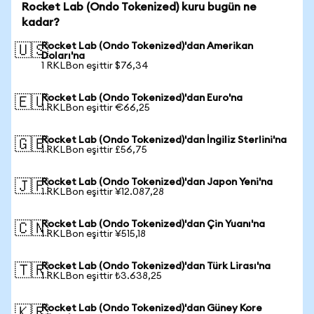
Rocket Lab (Ondo Tokenized) kuru bugün ne
kadar?
Rocket Lab (Ondo Tokenized)'dan Amerikan
🇺🇸
Doları'na
1 RKLBon eşittir $76,34
Rocket Lab (Ondo Tokenized)'dan Euro'na
🇪🇺
1 RKLBon eşittir €66,25
Rocket Lab (Ondo Tokenized)'dan İngiliz Sterlini'na
🇬🇧
1 RKLBon eşittir £56,75
Rocket Lab (Ondo Tokenized)'dan Japon Yeni'na
🇯🇵
1 RKLBon eşittir ¥12.087,28
Rocket Lab (Ondo Tokenized)'dan Çin Yuanı'na
🇨🇳
1 RKLBon eşittir ¥515,18
Rocket Lab (Ondo Tokenized)'dan Türk Lirası'na
🇹🇷
1 RKLBon eşittir ₺3.638,25
Rocket Lab (Ondo Tokenized)'dan Güney Kore
🇰🇷