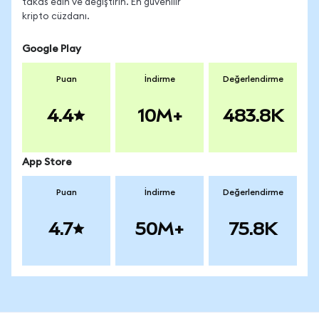
takas edin ve değiştirin. En güvenilir
kripto cüzdanı.
Google Play
Puan
İndirme
Değerlendirme
4.4
10M+
483.8K
App Store
Puan
İndirme
Değerlendirme
4.7
50M+
75.8K