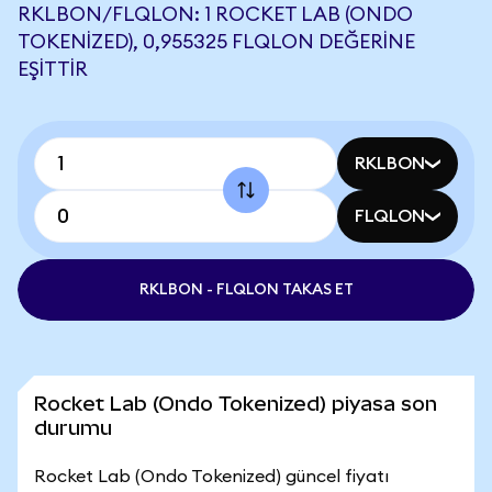
RKLBON/FLQLON: 1 ROCKET LAB (ONDO
TOKENIZED), 0,955325 FLQLON DEĞERINE
EŞITTIR
RKLBON
FLQLON
RKLBON - FLQLON TAKAS ET
Rocket Lab (Ondo Tokenized) piyasa son
durumu
Rocket Lab (Ondo Tokenized) güncel fiyatı