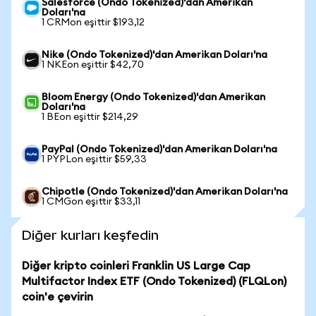
Salesforce (Ondo Tokenized)'dan Amerikan
Doları'na
1 CRMon eşittir $193,12
Nike (Ondo Tokenized)'dan Amerikan Doları'na
1 NKEon eşittir $42,70
Bloom Energy (Ondo Tokenized)'dan Amerikan
Doları'na
1 BEon eşittir $214,29
PayPal (Ondo Tokenized)'dan Amerikan Doları'na
1 PYPLon eşittir $59,33
Chipotle (Ondo Tokenized)'dan Amerikan Doları'na
1 CMGon eşittir $33,11
Diğer kurları keşfedin
Diğer kripto coinleri Franklin US Large Cap
Multifactor Index ETF (Ondo Tokenized) (FLQLon)
coin'e çevirin