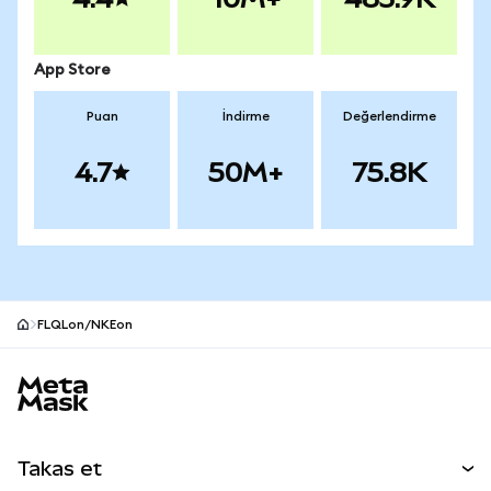
App Store
Puan
İndirme
Değerlendirme
4.7
50M+
75.8K
FLQLon/NKEon
MetaMask site alt bilgisi
Takas et