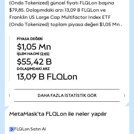
(Ondo Tokenized) güncel fiyatı FLQLon başına
$79,85. Dolaşımdaki arzı 13,09 B FLQLon ve
Franklin US Large Cap Multifactor Index ETF
(Ondo Tokenized) toplam piyasa değeri $1,05 Mn .
PIYASA DEĞERI
$1,05 Mn
İŞLEM HACMI
(24S)
$55,42 B
DOLAŞIMDAKI ARZ
13,09 B
FLQLon
DAHA FAZLA İSTATİSTİK GÖR
DAHA FAZLA İSTATİSTİK GÖR
MetaMask'ta FLQLon ile neler yapılır
FLQLon Satın Al