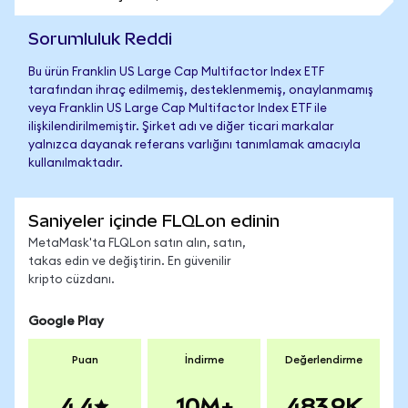
Sorumluluk Reddi
Bu ürün Franklin US Large Cap Multifactor Index ETF
tarafından ihraç edilmemiş, desteklenmemiş, onaylanmamış
veya Franklin US Large Cap Multifactor Index ETF ile
ilişkilendirilmemiştir. Şirket adı ve diğer ticari markalar
yalnızca dayanak referans varlığını tanımlamak amacıyla
kullanılmaktadır.
Saniyeler içinde FLQLon edinin
MetaMask'ta FLQLon satın alın, satın,
takas edin ve değiştirin. En güvenilir
kripto cüzdanı.
Google Play
Puan
İndirme
Değerlendirme
4.4
10M+
483.9K