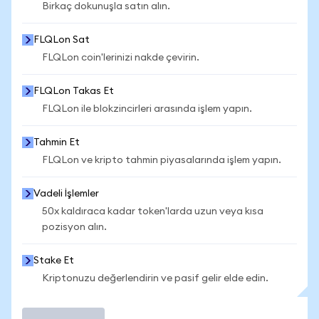
Birkaç dokunuşla satın alın.
FLQLon Sat
FLQLon coin'lerinizi nakde çevirin.
FLQLon Takas Et
FLQLon ile blokzincirleri arasında işlem yapın.
Tahmin Et
FLQLon ve kripto tahmin piyasalarında işlem yapın.
Vadeli İşlemler
50x kaldıraca kadar token'larda uzun veya kısa
pozisyon alın.
Stake Et
Kriptonuzu değerlendirin ve pasif gelir elde edin.
İşlem Yap