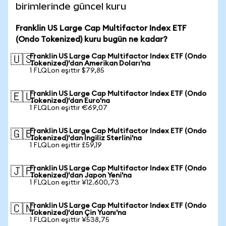
birimlerinde güncel kuru
Franklin US Large Cap Multifactor Index ETF
(Ondo Tokenized) kuru bugün ne kadar?
Franklin US Large Cap Multifactor Index ETF (Ondo
🇺🇸
Tokenized)'dan Amerikan Doları'na
1 FLQLon eşittir $79,85
Franklin US Large Cap Multifactor Index ETF (Ondo
🇪🇺
Tokenized)'dan Euro'na
1 FLQLon eşittir €69,07
Franklin US Large Cap Multifactor Index ETF (Ondo
🇬🇧
Tokenized)'dan İngiliz Sterlini'na
1 FLQLon eşittir £59,19
Franklin US Large Cap Multifactor Index ETF (Ondo
🇯🇵
Tokenized)'dan Japon Yeni'na
1 FLQLon eşittir ¥12.600,73
Franklin US Large Cap Multifactor Index ETF (Ondo
🇨🇳
Tokenized)'dan Çin Yuanı'na
1 FLQLon eşittir ¥538,75