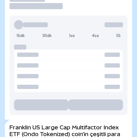
15dk
30dk
1sa
4sa
1G
Franklin US Large Cap Multifactor Index
ETF (Ondo Tokenized) coin'in çeşitli para