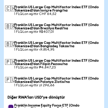
Franklin US Large Cap Multifactor Index ETF (Ondo
🇨🇭
Tokenized)'dan İsviçre Frangı'na
1 FLQLon eşittir CHF 64,52
Franklin US Large Cap Multifactor Index ETF (Ondo
🇧🇷
Tokenized)'dan Brezilya Reali'na
1 FLQLon eşittir R$407,01
Franklin US Large Cap Multifactor Index ETF (Ondo
🇧🇩
Tokenized)'dan Bangladeş Takası'na
1 FLQLon eşittir ৳9.854,95
Franklin US Large Cap Multifactor Index ETF (Ondo
🇵🇭
Tokenized)'dan Filipin Pezosu'na
1 FLQLon eşittir ₱4.847,23
Franklin US Large Cap Multifactor Index ETF (Ondo
🇵🇱
Tokenized)'dan Polonya Zlotisi'na
1 FLQLon eşittir zł 296,66
Diğer RWA'ları USD'ye dönüştür
Franklin Income Equity Focus ETF (Ondo