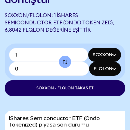
SOXXON/FLQLON: 1 ISHARES
SEMICONDUCTOR ETF (ONDO TOKENIZED),
6,8042 FLQLON DEĞERINE EŞITTIR
SOXXON
FLQLON
SOXXON - FLQLON TAKAS ET
iShares Semiconductor ETF (Ondo
Tokenized) piyasa son durumu