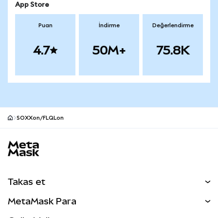
App Store
Puan
İndirme
Değerlendirme
4.7
50M+
75.8K
SOXXon/FLQLon
MetaMask site alt bilgisi
Takas et
Takas İşlemleri
MetaMask Para
Tahmin Et
YENİ
Kripto Al