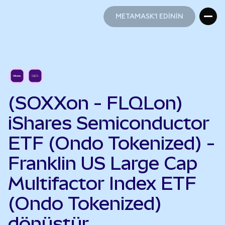
METAMASK'I EDİNİN
METAMASK'I EDİNİN
(SOXXon - FLQLon)
iShares Semiconductor
ETF (Ondo Tokenized) -
Franklin US Large Cap
Multifactor Index ETF
(Ondo Tokenized)
dönüştür