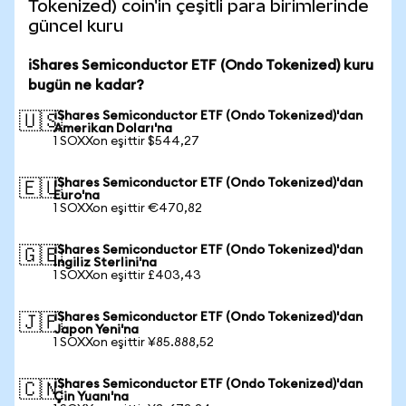
Tokenized) coin'in çeşitli para birimlerinde
güncel kuru
iShares Semiconductor ETF (Ondo Tokenized) kuru
bugün ne kadar?
iShares Semiconductor ETF (Ondo Tokenized)'dan
🇺🇸
Amerikan Doları'na
1 SOXXon eşittir $544,27
iShares Semiconductor ETF (Ondo Tokenized)'dan
🇪🇺
Euro'na
1 SOXXon eşittir €470,82
iShares Semiconductor ETF (Ondo Tokenized)'dan
🇬🇧
İngiliz Sterlini'na
1 SOXXon eşittir £403,43
iShares Semiconductor ETF (Ondo Tokenized)'dan
🇯🇵
Japon Yeni'na
1 SOXXon eşittir ¥85.888,52
iShares Semiconductor ETF (Ondo Tokenized)'dan
🇨🇳
Çin Yuanı'na