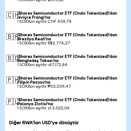
1 SOXXon eşittir $695,62
iShares Semiconductor ETF (Ondo Tokenized)'dan
🇨🇭
İsviçre Frangı'na
1 SOXXon eşittir CHF 439,78
iShares Semiconductor ETF (Ondo Tokenized)'dan
🇧🇷
Brezilya Reali'na
1 SOXXon eşittir R$2.774,27
iShares Semiconductor ETF (Ondo Tokenized)'dan
🇧🇩
Bangladeş Takası'na
1 SOXXon eşittir ৳67.172,84
iShares Semiconductor ETF (Ondo Tokenized)'dan
🇵🇭
Filipin Pezosu'na
1 SOXXon eşittir ₱33.039,47
iShares Semiconductor ETF (Ondo Tokenized)'dan
🇵🇱
Polonya Zlotisi'na
1 SOXXon eşittir zł 2.022,06
Diğer RWA'ları USD'ye dönüştür