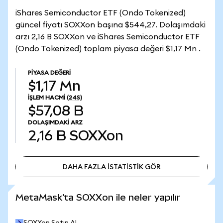
iShares Semiconductor ETF (Ondo Tokenized)
güncel fiyatı SOXXon başına $544,27. Dolaşımdaki
arzı 2,16 B SOXXon ve iShares Semiconductor ETF
(Ondo Tokenized) toplam piyasa değeri $1,17 Mn .
PIYASA DEĞERI
$1,17 Mn
İŞLEM HACMI
(24S)
$57,08 B
DOLAŞIMDAKI ARZ
2,16 B
SOXXon
DAHA FAZLA İSTATİSTİK GÖR
DAHA FAZLA İSTATİSTİK GÖR
MetaMask'ta SOXXon ile neler yapılır