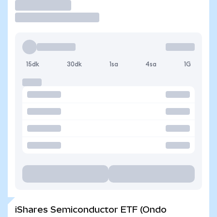
İşlem Yap
15dk
30dk
1sa
4sa
1G
iShares Semiconductor ETF (Ondo