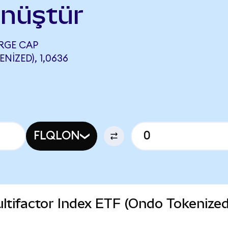
önüştür
RGE CAP
IZED), 1,0636
FLQLON
ltifactor Index ETF (Ondo Tokenized