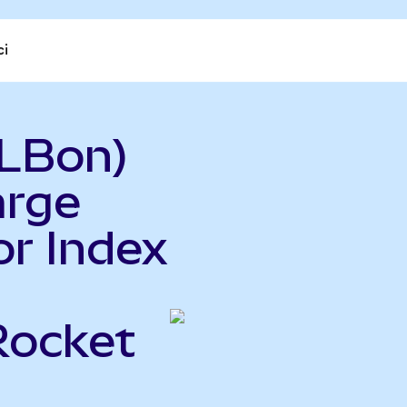
ci
LBon)
arge
or Index
Rocket