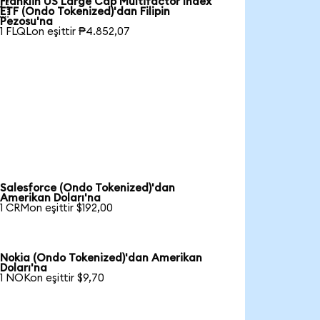
Franklin US Large Cap Multifactor Index

ETF (Ondo Tokenized)'dan Filipin
Pezosu'na
1 FLQLon eşittir ₱4.852,07
Salesforce (Ondo Tokenized)'dan
Amerikan Doları'na
1 CRMon eşittir $192,00
Nokia (Ondo Tokenized)'dan Amerikan
Doları'na
1 NOKon eşittir $9,70