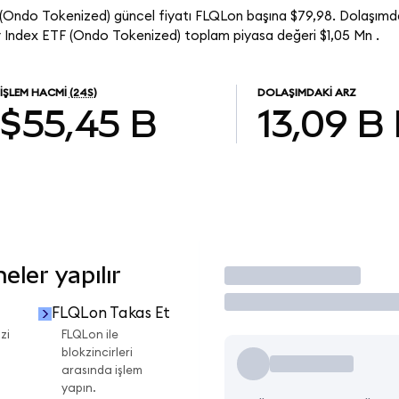
(Ondo Tokenized) güncel fiyatı FLQLon başına $79,98. Dolaşımdak
 Index ETF (Ondo Tokenized) toplam piyasa değeri $1,05 Mn .
İŞLEM HACMI
(24S)
DOLAŞIMDAKI ARZ
$55,45 B
13,09 B
ler yapılır
İşlem Yap
FLQLon Takas Et
zi
FLQLon ile
blokzincirleri
arasında işlem
yapın.