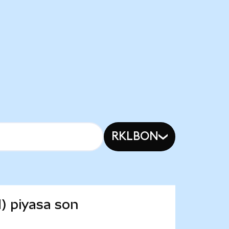
RKLBON
) piyasa son