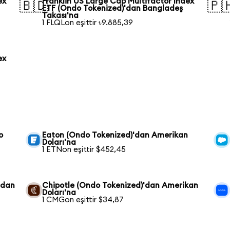
ex
Franklin US Large Cap Multifactor Index
🇧🇩
🇵
ETF (Ondo Tokenized)'dan Bangladeş
Takası'na
1 FLQLon eşittir ৳9.885,39
ex
o
Eaton (Ondo Tokenized)'dan Amerikan
Doları'na
1 ETNon eşittir $452,45
'dan
Chipotle (Ondo Tokenized)'dan Amerikan
Doları'na
1 CMGon eşittir $34,87