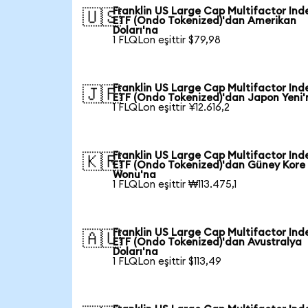
Franklin US Large Cap Multifactor Ind
🇺🇸
ETF (Ondo Tokenized)'dan Amerikan
Doları'na
1 FLQLon eşittir $79,98
Franklin US Large Cap Multifactor Ind
🇯🇵
ETF (Ondo Tokenized)'dan Japon Yeni'
1 FLQLon eşittir ¥12.616,2
Franklin US Large Cap Multifactor Ind
🇰🇷
ETF (Ondo Tokenized)'dan Güney Kore
Wonu'na
1 FLQLon eşittir ₩113.475,1
Franklin US Large Cap Multifactor Ind
🇦🇺
ETF (Ondo Tokenized)'dan Avustralya
Doları'na
1 FLQLon eşittir $113,49