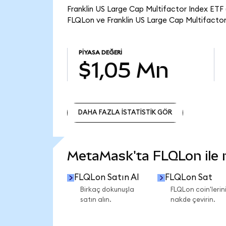
Franklin US Large Cap Multifactor Index ETF 
FLQLon ve Franklin US Large Cap Multifactor
PIYASA DEĞERI
$1,05 Mn
DAHA FAZLA İSTATİSTİK GÖR
DAHA FAZLA İSTATİSTİK GÖR
MetaMask'ta FLQLon ile ne
FLQLon Satın Al
FLQLon Sat
Birkaç dokunuşla
FLQLon coin'lerini
satın alın.
nakde çevirin.