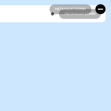
METAMASK'I EDİNİN
METAMASK'I EDİNİN
METAMASK'I EDİNİN
METAMASK'I EDİNİN