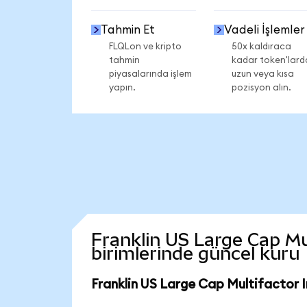
Tahmin Et
Vadeli İşlemler
FLQLon ve kripto
50x kaldıraca
tahmin
kadar token'lard
piyasalarında işlem
uzun veya kısa
yapın.
pozisyon alın.
Franklin US Large Cap Mul
birimlerinde güncel kuru
Franklin US Large Cap Multifactor 