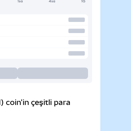
1sa
4sa
1G
coin'in çeşitli para