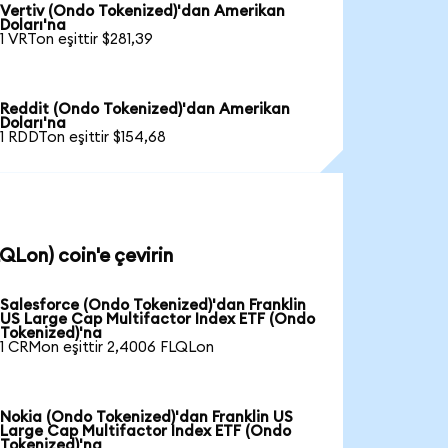
Vertiv (Ondo Tokenized)'dan Amerikan
Doları'na
1 VRTon eşittir $281,39
Reddit (Ondo Tokenized)'dan Amerikan
Doları'na
1 RDDTon eşittir $154,68
QLon) coin'e çevirin
Salesforce (Ondo Tokenized)'dan Franklin
US Large Cap Multifactor Index ETF (Ondo
Tokenized)'na
1 CRMon eşittir 2,4006 FLQLon
Nokia (Ondo Tokenized)'dan Franklin US
Large Cap Multifactor Index ETF (Ondo
Tokenized)'na