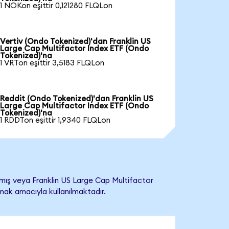
1 NOKon eşittir 0,121280 FLQLon
Vertiv (Ondo Tokenized)'dan Franklin US
Large Cap Multifactor Index ETF (Ondo
Tokenized)'na
1 VRTon eşittir 3,5183 FLQLon
Reddit (Ondo Tokenized)'dan Franklin US
Large Cap Multifactor Index ETF (Ondo
Tokenized)'na
1 RDDTon eşittir 1,9340 FLQLon
mış veya Franklin US Large Cap Multifactor
lamak amacıyla kullanılmaktadır.