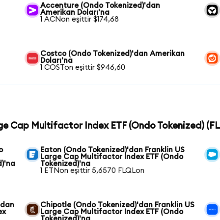
Accenture (Ondo Tokenized)'dan
Amerikan Doları'na
1 ACNon eşittir $174,68
Costco (Ondo Tokenized)'dan Amerikan
Doları'na
1 COSTon eşittir $946,60
arge Cap Multifactor Index ETF (Ondo Tokenized) (FL
o
Eaton (Ondo Tokenized)'dan Franklin US
Large Cap Multifactor Index ETF (Ondo
d)'na
Tokenized)'na
1 ETNon eşittir 5,6570 FLQLon
'dan
Chipotle (Ondo Tokenized)'dan Franklin US
ex
Large Cap Multifactor Index ETF (Ondo
Tokenized)'na