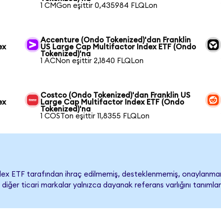
1 CMGon eşittir 0,435984 FLQLon
Accenture (Ondo Tokenized)'dan Franklin
ex
US Large Cap Multifactor Index ETF (Ondo
Tokenized)'na
1 ACNon eşittir 2,1840 FLQLon
Costco (Ondo Tokenized)'dan Franklin US
ex
Large Cap Multifactor Index ETF (Ondo
Tokenized)'na
1 COSTon eşittir 11,8355 FLQLon
ndex ETF tarafından ihraç edilmemiş, desteklenmemiş, onaylanma
ı ve diğer ticari markalar yalnızca dayanak referans varlığını tanım