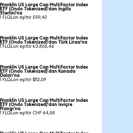
Franklin US Large Cap Multifactor Index

ETF (Ondo Tokenized)'dan İngiliz
Sterlini'na
1 FLQLon eşittir £59,42
Franklin US Large Cap Multifactor Index

ETF (Ondo Tokenized)'dan Türk Lirası'na
1 FLQLon eşittir ₺3.806,46
Franklin US Large Cap Multifactor Index

ETF (Ondo Tokenized)'dan Kanada
Doları'na
1 FLQLon eşittir $112,09
Franklin US Large Cap Multifactor Index

ETF (Ondo Tokenized)'dan İsviçre
Frangı'na
1 FLQLon eşittir CHF 64,58