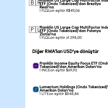
Franklin US Large Cap Multifactor Ind
🇧🇷
ETF (Ondo Tokenized)'dan Brezilya
Reali'na
1 FLQLon eşittir R$411,06
Franklin US Large Cap Multifactor Ind
🇵🇱
ETF (Ondo Tokenized)'dan Polonya
Zlotisi'na
1 FLQLon eşittir zł 298,00
Diğer RWA'ları USD'ye dönüştür
Franklin Income Equity Focus ETF (Ond
Tokenized)'dan Amerikan Doları'na
1 INCEon eşittir $69,92
Lumentum Holdings (Ondo Tokenized)
Amerikan Doları'na
1 LITEon eşittir $848,86