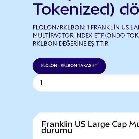
Tokenized) d
FLQLON/RKLBON: 1 FRANKLIN US LA
MULTIFACTOR INDEX ETF (ONDO TOKEN
RKLBON DEĞERINE EŞITTIR
FLQLON - RKLBON TAKAS ET
Franklin US Large Cap Mu
durumu