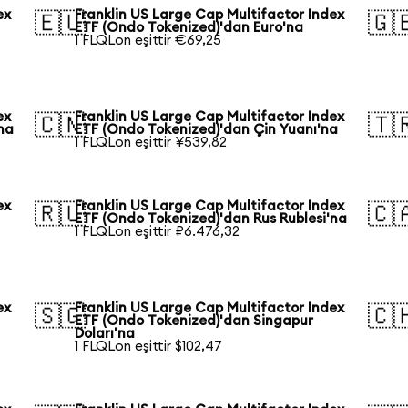
ex
Franklin US Large Cap Multifactor Index
🇪🇺
🇬
ETF (Ondo Tokenized)'dan Euro'na
1 FLQLon eşittir €69,25
ex
Franklin US Large Cap Multifactor Index
🇨🇳
🇹
na
ETF (Ondo Tokenized)'dan Çin Yuanı'na
1 FLQLon eşittir ¥539,82
ex
Franklin US Large Cap Multifactor Index
🇷🇺
🇨
ETF (Ondo Tokenized)'dan Rus Rublesi'na
1 FLQLon eşittir ₽6.476,32
ex
Franklin US Large Cap Multifactor Index
🇸🇬
🇨
ETF (Ondo Tokenized)'dan Singapur
Doları'na
1 FLQLon eşittir $102,47