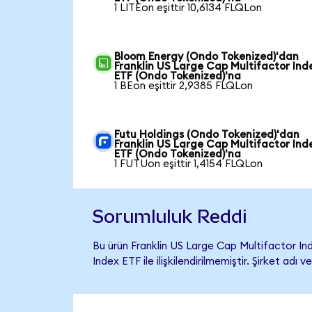
1 LITEon eşittir 10,6134 FLQLon
Bloom Energy (Ondo Tokenized)'dan
Franklin US Large Cap Multifactor Ind
ETF (Ondo Tokenized)'na
1 BEon eşittir 2,9385 FLQLon
Futu Holdings (Ondo Tokenized)'dan
Franklin US Large Cap Multifactor Ind
ETF (Ondo Tokenized)'na
1 FUTUon eşittir 1,4154 FLQLon
Sorumluluk Reddi
Bu ürün Franklin US Large Cap Multifactor I
Index ETF ile ilişkilendirilmemiştir. Şirket ad