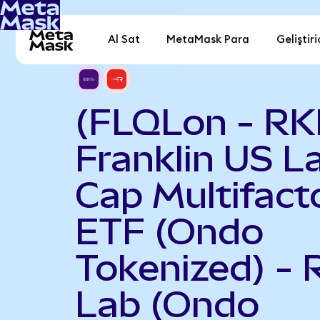
Al Sat
MetaMask Para
Geliştiri
(FLQLon - RK
Franklin US L
Cap Multifact
ETF (Ondo
Tokenized) - 
Lab (Ondo