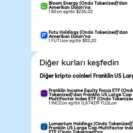
Bloom Energy (Ondo Tokenized)'dan
Amerikan Doları'na
1 BEon eşittir $235,02
Futu Holdings (Ondo Tokenized)'dan
Amerikan Doları'na
1 FUTUon eşittir $113,20
Diğer kurları keşfedin
Diğer kripto coinleri Franklin US L
Franklin Income Equity Focus ETF (Ond
Tokenized)'dan Franklin US Large Cap
Multifactor Index ETF (Ondo Tokenize
1 INCEon eşittir 0,874219 FLQLon
Lumentum Holdings (Ondo Tokenized)
Franklin US Large Cap Multifactor Ind
ETF (Ondo Tokenized)'na