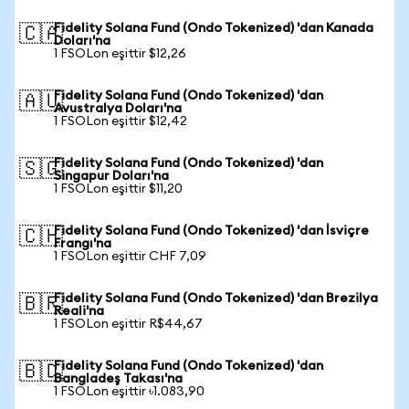
Fidelity Solana Fund (Ondo Tokenized) 'dan Kanada
🇨🇦
Doları'na
1 FSOLon eşittir $12,26
Fidelity Solana Fund (Ondo Tokenized) 'dan
🇦🇺
Avustralya Doları'na
1 FSOLon eşittir $12,42
Fidelity Solana Fund (Ondo Tokenized) 'dan
🇸🇬
Singapur Doları'na
1 FSOLon eşittir $11,20
Fidelity Solana Fund (Ondo Tokenized) 'dan İsviçre
🇨🇭
Frangı'na
1 FSOLon eşittir CHF 7,09
Fidelity Solana Fund (Ondo Tokenized) 'dan Brezilya
🇧🇷
Reali'na
1 FSOLon eşittir R$44,67
Fidelity Solana Fund (Ondo Tokenized) 'dan
🇧🇩
Bangladeş Takası'na
1 FSOLon eşittir ৳1.083,90