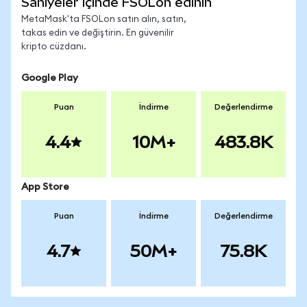
Saniyeler içinde FSOLon edinin
MetaMask'ta FSOLon satın alın, satın,
takas edin ve değiştirin. En güvenilir
kripto cüzdanı.
Google Play
Puan
İndirme
Değerlendirme
4.4
10M+
483.8K
App Store
Puan
İndirme
Değerlendirme
4.7
50M+
75.8K