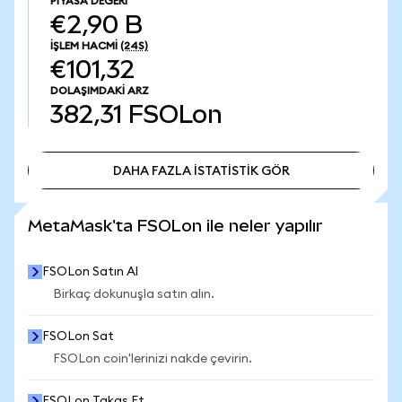
PIYASA DEĞERI
€2,90 B
İŞLEM HACMI
(24S)
€101,32
DOLAŞIMDAKI ARZ
382,31
FSOLon
DAHA FAZLA İSTATİSTİK GÖR
DAHA FAZLA İSTATİSTİK GÖR
MetaMask'ta FSOLon ile neler yapılır
FSOLon Satın Al
Birkaç dokunuşla satın alın.
FSOLon Sat
FSOLon coin'lerinizi nakde çevirin.
FSOLon Takas Et