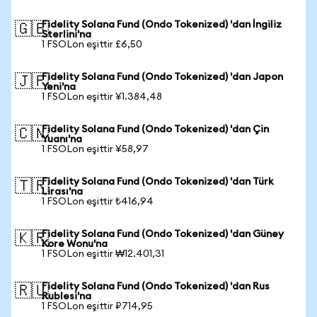
Fidelity Solana Fund (Ondo Tokenized) 'dan İngiliz
🇬🇧
Sterlini'na
1 FSOLon eşittir £6,50
Fidelity Solana Fund (Ondo Tokenized) 'dan Japon
🇯🇵
Yeni'na
1 FSOLon eşittir ¥1.384,48
Fidelity Solana Fund (Ondo Tokenized) 'dan Çin
🇨🇳
Yuanı'na
1 FSOLon eşittir ¥58,97
Fidelity Solana Fund (Ondo Tokenized) 'dan Türk
🇹🇷
Lirası'na
1 FSOLon eşittir ₺416,94
Fidelity Solana Fund (Ondo Tokenized) 'dan Güney
🇰🇷
Kore Wonu'na
1 FSOLon eşittir ₩12.401,31
Fidelity Solana Fund (Ondo Tokenized) 'dan Rus
🇷🇺
Rublesi'na
1 FSOLon eşittir ₽714,95