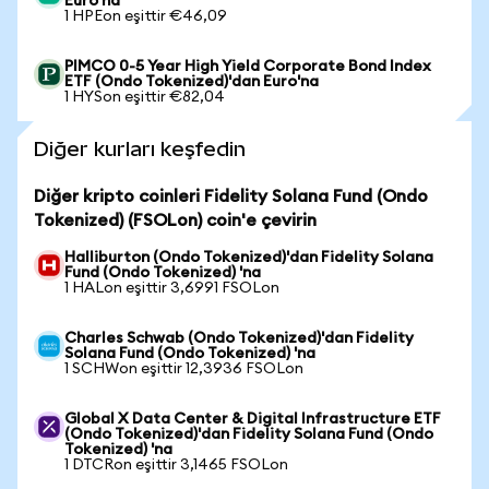
Euro'na
1 HPEon eşittir €46,09
PIMCO 0-5 Year High Yield Corporate Bond Index
ETF (Ondo Tokenized)'dan Euro'na
1 HYSon eşittir €82,04
Diğer kurları keşfedin
Diğer kripto coinleri Fidelity Solana Fund (Ondo
Tokenized) (FSOLon) coin'e çevirin
Halliburton (Ondo Tokenized)'dan Fidelity Solana
Fund (Ondo Tokenized) 'na
1 HALon eşittir 3,6991 FSOLon
Charles Schwab (Ondo Tokenized)'dan Fidelity
Solana Fund (Ondo Tokenized) 'na
1 SCHWon eşittir 12,3936 FSOLon
Global X Data Center & Digital Infrastructure ETF
(Ondo Tokenized)'dan Fidelity Solana Fund (Ondo
Tokenized) 'na
1 DTCRon eşittir 3,1465 FSOLon