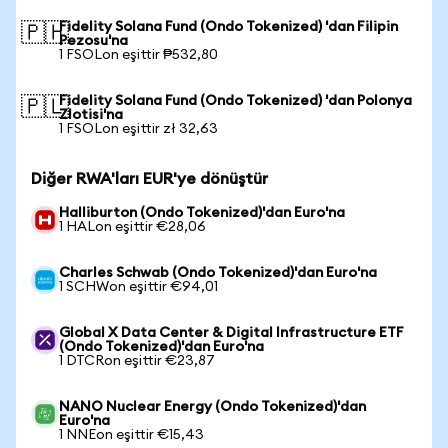
Fidelity Solana Fund (Ondo Tokenized) 'dan Filipin
🇵🇭
Pezosu'na
1 FSOLon eşittir ₱532,80
Fidelity Solana Fund (Ondo Tokenized) 'dan Polonya
🇵🇱
Zlotisi'na
1 FSOLon eşittir zł 32,63
Diğer RWA'ları EUR'ye dönüştür
Halliburton (Ondo Tokenized)'dan Euro'na
1 HALon eşittir €28,06
Charles Schwab (Ondo Tokenized)'dan Euro'na
1 SCHWon eşittir €94,01
Global X Data Center & Digital Infrastructure ETF
(Ondo Tokenized)'dan Euro'na
1 DTCRon eşittir €23,87
NANO Nuclear Energy (Ondo Tokenized)'dan
Euro'na
1 NNEon eşittir €15,43