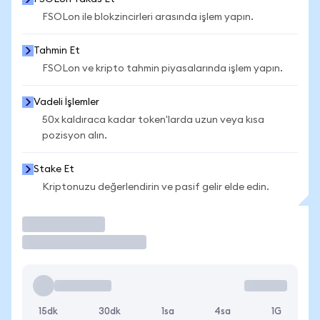
FSOLon ile blokzincirleri arasında işlem yapın.
Tahmin Et
FSOLon ve kripto tahmin piyasalarında işlem yapın.
Vadeli İşlemler
50x kaldıraca kadar token'larda uzun veya kısa
pozisyon alın.
Stake Et
Kriptonuzu değerlendirin ve pasif gelir elde edin.
İşlem Yap
15dk
30dk
1sa
4sa
1G