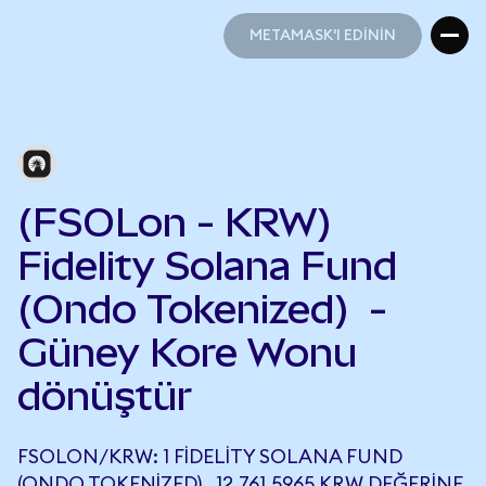
METAMASK'I EDİNİN
METAMASK'I EDİNİN
(FSOLon - KRW)
Fidelity Solana Fund
(Ondo Tokenized) -
Güney Kore Wonu
dönüştür
FSOLON/KRW: 1 FIDELITY SOLANA FUND
(ONDO TOKENIZED) , 12.761,5965 KRW DEĞERINE