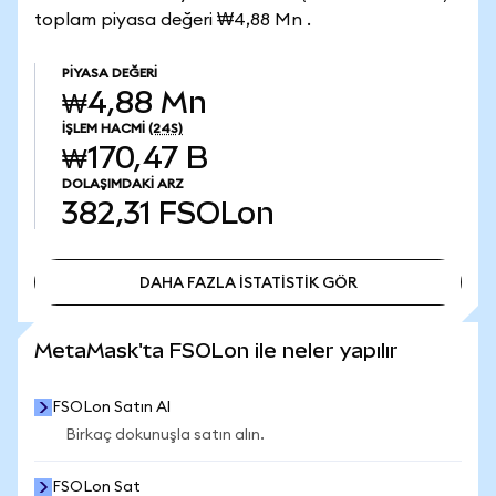
toplam piyasa değeri ₩4,88 Mn .
PIYASA DEĞERI
₩4,88 Mn
İŞLEM HACMI
(24S)
₩170,47 B
DOLAŞIMDAKI ARZ
382,31
FSOLon
DAHA FAZLA İSTATİSTİK GÖR
DAHA FAZLA İSTATİSTİK GÖR
MetaMask'ta FSOLon ile neler yapılır
FSOLon Satın Al
Birkaç dokunuşla satın alın.
FSOLon Sat