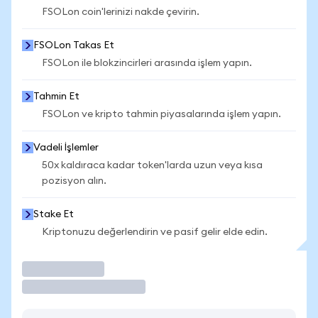
FSOLon coin'lerinizi nakde çevirin.
FSOLon Takas Et
FSOLon ile blokzincirleri arasında işlem yapın.
Tahmin Et
FSOLon ve kripto tahmin piyasalarında işlem yapın.
Vadeli İşlemler
50x kaldıraca kadar token'larda uzun veya kısa
pozisyon alın.
Stake Et
Kriptonuzu değerlendirin ve pasif gelir elde edin.
İşlem Yap