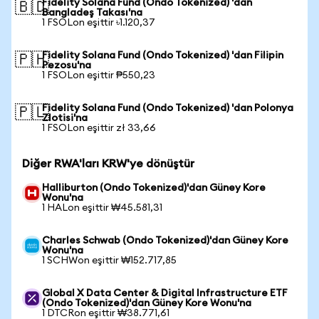
Fidelity Solana Fund (Ondo Tokenized) 'dan
🇧🇩
Bangladeş Takası'na
1 FSOLon eşittir ৳1.120,37
Fidelity Solana Fund (Ondo Tokenized) 'dan Filipin
🇵🇭
Pezosu'na
1 FSOLon eşittir ₱550,23
Fidelity Solana Fund (Ondo Tokenized) 'dan Polonya
🇵🇱
Zlotisi'na
1 FSOLon eşittir zł 33,66
Diğer RWA'ları KRW'ye dönüştür
Halliburton (Ondo Tokenized)'dan Güney Kore
Wonu'na
1 HALon eşittir ₩45.581,31
Charles Schwab (Ondo Tokenized)'dan Güney Kore
Wonu'na
1 SCHWon eşittir ₩152.717,85
Global X Data Center & Digital Infrastructure ETF
(Ondo Tokenized)'dan Güney Kore Wonu'na
1 DTCRon eşittir ₩38.771,61