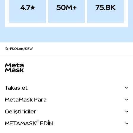
4.7
50M+
75.8K
FSOLon/KRW
MetaMask site alt bilgisi
Takas et
Takas İşlemleri
MetaMask Para
Tahmin Et
YENİ
Kripto Al
Geliştiriciler
Perps
YENİ
MetaMask Kart
Dökümantasyon
METAMASK'İ EDİN
RWA'lar
mUSD
YENİ
Kontrol Paneli
İşlem Kalkanı