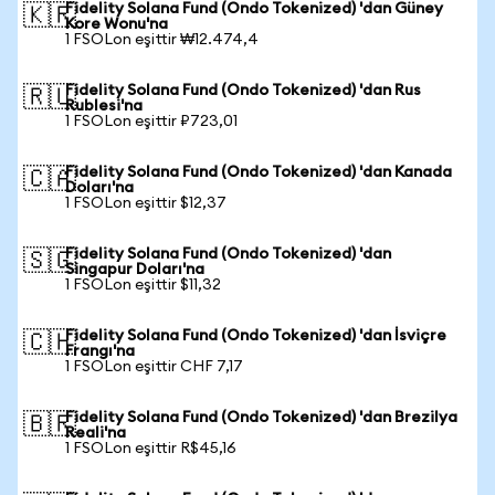
Fidelity Solana Fund (Ondo Tokenized) 'dan Güney
🇰🇷
Kore Wonu'na
1 FSOLon eşittir ₩12.474,4
Fidelity Solana Fund (Ondo Tokenized) 'dan Rus
🇷🇺
Rublesi'na
1 FSOLon eşittir ₽723,01
Fidelity Solana Fund (Ondo Tokenized) 'dan Kanada
🇨🇦
Doları'na
1 FSOLon eşittir $12,37
Fidelity Solana Fund (Ondo Tokenized) 'dan
🇸🇬
Singapur Doları'na
1 FSOLon eşittir $11,32
Fidelity Solana Fund (Ondo Tokenized) 'dan İsviçre
🇨🇭
Frangı'na
1 FSOLon eşittir CHF 7,17
Fidelity Solana Fund (Ondo Tokenized) 'dan Brezilya
🇧🇷
Reali'na
1 FSOLon eşittir R$45,16