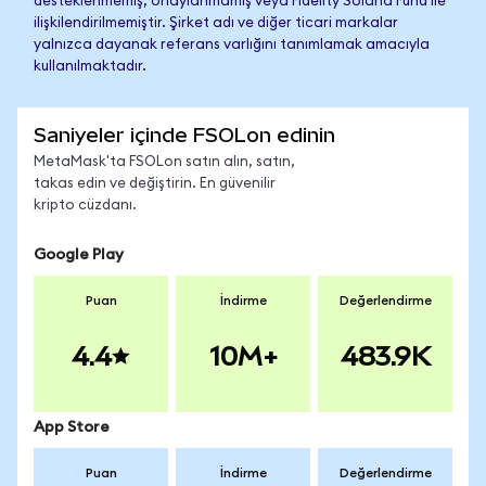
desteklenmemiş, onaylanmamış veya Fidelity Solana Fund ile
ilişkilendirilmemiştir. Şirket adı ve diğer ticari markalar
yalnızca dayanak referans varlığını tanımlamak amacıyla
kullanılmaktadır.
Saniyeler içinde FSOLon edinin
MetaMask'ta FSOLon satın alın, satın,
takas edin ve değiştirin. En güvenilir
kripto cüzdanı.
Google Play
Puan
İndirme
Değerlendirme
4.4
10M+
483.9K
App Store
Puan
İndirme
Değerlendirme