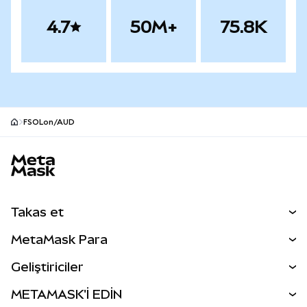
4.7
50M+
75.8K
FSOLon/AUD
MetaMask site alt bilgisi
Takas et
Takas İşlemleri
MetaMask Para
Tahmin Et
YENİ
Kripto Al
Geliştiriciler
Perps
YENİ
MetaMask Kart
Dökümantasyon
METAMASK'İ EDİN
RWA'lar
mUSD
YENİ
Kontrol Paneli