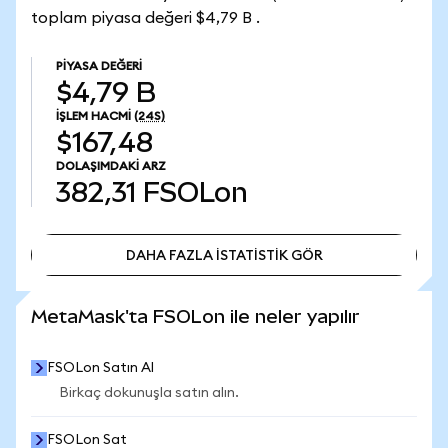
toplam piyasa değeri $4,79 B .
PIYASA DEĞERI
$4,79 B
İŞLEM HACMI
(24S)
$167,48
DOLAŞIMDAKI ARZ
382,31
FSOLon
DAHA FAZLA İSTATİSTİK GÖR
DAHA FAZLA İSTATİSTİK GÖR
MetaMask'ta FSOLon ile neler yapılır
FSOLon Satın Al
Birkaç dokunuşla satın alın.
FSOLon Sat