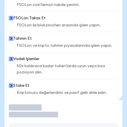
FSOLon coin'lerinizi nakde çevirin.
FSOLon Takas Et
FSOLon ile blokzincirleri arasında işlem yapın.
Tahmin Et
FSOLon ve kripto tahmin piyasalarında işlem yapın.
Vadeli İşlemler
50x kaldıraca kadar token'larda uzun veya kısa
pozisyon alın.
Stake Et
Kriptonuzu değerlendirin ve pasif gelir elde edin.
İşlem Yap