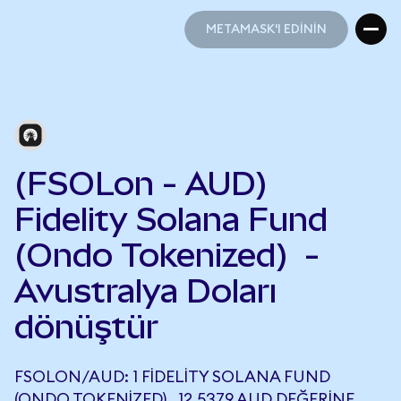
METAMASK'I EDİNİN
METAMASK'I EDİNİN
(FSOLon - AUD)
Fidelity Solana Fund
(Ondo Tokenized) -
Avustralya Doları
dönüştür
FSOLON/AUD: 1 FIDELITY SOLANA FUND
(ONDO TOKENIZED) , 12,5379 AUD DEĞERINE