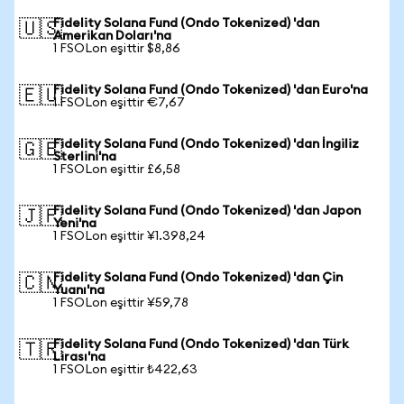
Fidelity Solana Fund (Ondo Tokenized) 'dan
🇺🇸
Amerikan Doları'na
1 FSOLon eşittir $8,86
Fidelity Solana Fund (Ondo Tokenized) 'dan Euro'na
🇪🇺
1 FSOLon eşittir €7,67
Fidelity Solana Fund (Ondo Tokenized) 'dan İngiliz
🇬🇧
Sterlini'na
1 FSOLon eşittir £6,58
Fidelity Solana Fund (Ondo Tokenized) 'dan Japon
🇯🇵
Yeni'na
1 FSOLon eşittir ¥1.398,24
Fidelity Solana Fund (Ondo Tokenized) 'dan Çin
🇨🇳
Yuanı'na
1 FSOLon eşittir ¥59,78
Fidelity Solana Fund (Ondo Tokenized) 'dan Türk
🇹🇷
Lirası'na
1 FSOLon eşittir ₺422,63