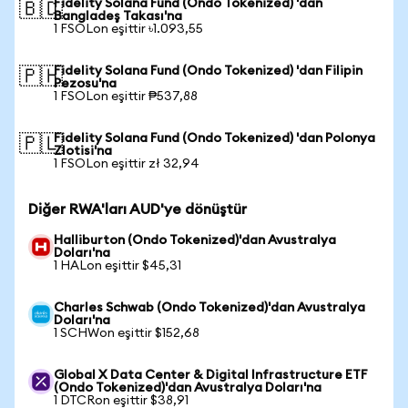
Fidelity Solana Fund (Ondo Tokenized) 'dan
🇧🇩
Bangladeş Takası'na
1 FSOLon eşittir ৳1.093,55
Fidelity Solana Fund (Ondo Tokenized) 'dan Filipin
🇵🇭
Pezosu'na
1 FSOLon eşittir ₱537,88
Fidelity Solana Fund (Ondo Tokenized) 'dan Polonya
🇵🇱
Zlotisi'na
1 FSOLon eşittir zł 32,94
Diğer RWA'ları AUD'ye dönüştür
Halliburton (Ondo Tokenized)'dan Avustralya
Doları'na
1 HALon eşittir $45,31
Charles Schwab (Ondo Tokenized)'dan Avustralya
Doları'na
1 SCHWon eşittir $152,68
Global X Data Center & Digital Infrastructure ETF
(Ondo Tokenized)'dan Avustralya Doları'na
1 DTCRon eşittir $38,91