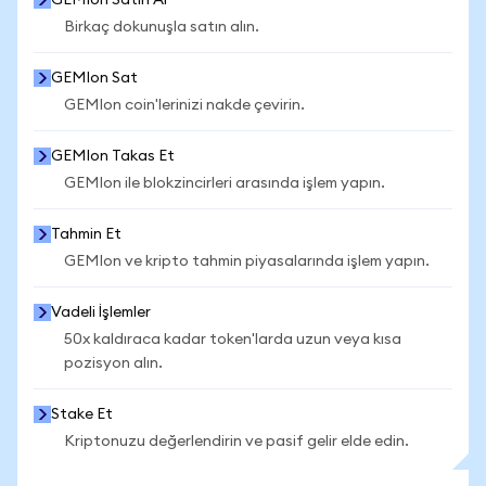
GEMIon Satın Al
Birkaç dokunuşla satın alın.
GEMIon Sat
GEMIon coin'lerinizi nakde çevirin.
GEMIon Takas Et
GEMIon ile blokzincirleri arasında işlem yapın.
Tahmin Et
GEMIon ve kripto tahmin piyasalarında işlem yapın.
Vadeli İşlemler
50x kaldıraca kadar token'larda uzun veya kısa
pozisyon alın.
Stake Et
Kriptonuzu değerlendirin ve pasif gelir elde edin.