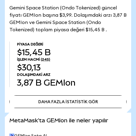
Gemini Space Station (Ondo Tokenized) güncel
fiyatı GEMIon başına $3,99. Dolaşımdaki arzı 3,87 B
GEMIon ve Gemini Space Station (Ondo
Tokenized) toplam piyasa değeri $15,45 B .
PIYASA DEĞERI
$15,45 B
İŞLEM HACMI
(24S)
$30,13
DOLAŞIMDAKI ARZ
3,87 B
GEMIon
DAHA FAZLA İSTATİSTİK GÖR
DAHA FAZLA İSTATİSTİK GÖR
MetaMask'ta GEMIon ile neler yapılır