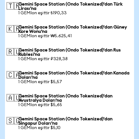
Gemini Space Station (Ondo Tokenized)'dan Türk
🇹🇷
Lirası'na
1 GEMIon eşittir ₺190,33
Gemini Space Station (Ondo Tokenized)'dan Güney
🇰🇷
Kore Wonu'na
1 GEMIon eşittir ₩5.625,41
Gemini Space Station (Ondo Tokenized)'dan Rus
🇷🇺
Rublesi'na
1 GEMIon eşittir ₽328,38
Gemini Space Station (Ondo Tokenized)'dan Kanada
🇨🇦
Doları'na
1 GEMIon eşittir $5,57
Gemini Space Station (Ondo Tokenized)'dan
🇦🇺
Avustralya Doları'na
1 GEMIon eşittir $5,65
Gemini Space Station (Ondo Tokenized)'dan
🇸🇬
Singapur Doları'na
1 GEMIon eşittir $5,10