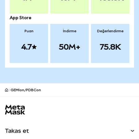
App Store
Puan
İndirme
Değerlendirme
4.7
50M+
75.8K
GEMIon/PDBCon
MetaMask site alt bilgisi
Takas et
Takas İşlemleri