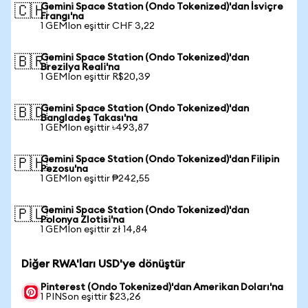
Gemini Space Station (Ondo Tokenized)'dan İsviçre
🇨🇭
Frangı'na
1 GEMIon eşittir CHF 3,22
Gemini Space Station (Ondo Tokenized)'dan
🇧🇷
Brezilya Reali'na
1 GEMIon eşittir R$20,39
Gemini Space Station (Ondo Tokenized)'dan
🇧🇩
Bangladeş Takası'na
1 GEMIon eşittir ৳493,87
Gemini Space Station (Ondo Tokenized)'dan Filipin
🇵🇭
Pezosu'na
1 GEMIon eşittir ₱242,55
Gemini Space Station (Ondo Tokenized)'dan
🇵🇱
Polonya Zlotisi'na
1 GEMIon eşittir zł 14,84
Diğer RWA'ları USD'ye dönüştür
Pinterest (Ondo Tokenized)'dan Amerikan Doları'na
1 PINSon eşittir $23,26