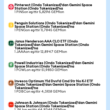
Pinterest (Ondo Tokenized)'dan Gemini Space
Station (Ondo Tokenized)'na
1 PINSon eşittir 5,8296 GEMIon
Penguin Solutions (Ondo Tokenized)'dan Gemini
Space Station (Ondo Tokenized)'na
1 PENGon eşittir 11,7845 GEMIon
Janus Henderson AAA CLO ETF (Ondo
Tokenized)'dan Gemini Space Station (Ondo
Tokenized)'na
1 JAAAon eşittir 12,8947 GEMIon
Powell Industries (Ondo Tokenized)'dan Gemini
Space Station (Ondo Tokenized)'na
1 POWLon eşittir 51,9850 GEMIon
Invesco Optimum Yld Dvsfd Cmd Str No K-1 ETF
(Ondo Tokenized)'dan Gemini Space Station (Ondo
Tokenized)'na
1 PDBCon eşittir 4,3108 GEMIon
Johnson & Johnson (Ondo Tokenized)'dan Gemini
Space Station (Ondo Tokenized)'na
1 JNJon eşittir 64,9348 GEMIon