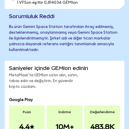
1 VFSon eşittir 0,814536 GEMIon
Sorumluluk Reddi
Bu ürün Gemini Space Station tarafından ihraç edilmemiş,
desteklenmemiş, onaylanmamış veya Gemini Space Station
ile ilişkilendirilmemiştir. Şirket adı ve diğer ticari markalar
yalnızca dayanak referans varlığını tanımlamak amacıyla
kullanılmaktadır.
Saniyeler içinde GEMIon edinin
MetaMask'ta GEMIon satın alın, satın,
takas edin ve değiştirin. En güvenilir
kripto cüzdanı.
Google Play
Puan
İndirme
Değerlendirme
4.4
10M+
483.8K