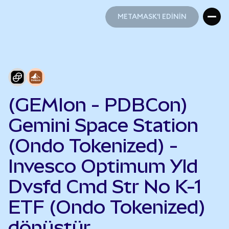
METAMASK'I EDİNİN
METAMASK'I EDİNİN
(GEMIon - PDBCon)
Gemini Space Station
(Ondo Tokenized) -
Invesco Optimum Yld
Dvsfd Cmd Str No K-1
ETF (Ondo Tokenized)
dönüştür