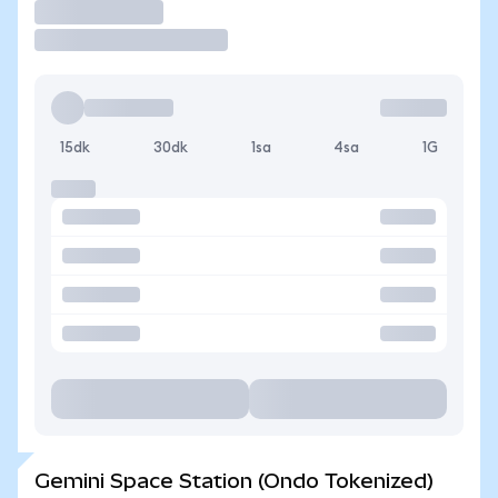
İşlem Yap
15dk
30dk
1sa
4sa
1G
Gemini Space Station (Ondo Tokenized)