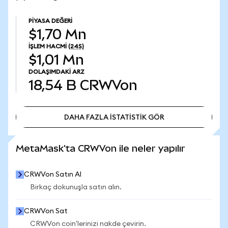
PIYASA DEĞERI
$1,70 Mn
İŞLEM HACMI
(24S)
$1,01 Mn
DOLAŞIMDAKI ARZ
18,54 B
CRWVon
DAHA FAZLA İSTATİSTİK GÖR
DAHA FAZLA İSTATİSTİK GÖR
MetaMask'ta CRWVon ile neler yapılır
CRWVon Satın Al
Birkaç dokunuşla satın alın.
CRWVon Sat
CRWVon coin'lerinizi nakde çevirin.