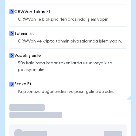
CRWVon Takas Et
CRWVon ile blokzincirleri arasında işlem yapın.
Tahmin Et
CRWVon ve kripto tahmin piyasalarında işlem yapın.
Vadeli İşlemler
50x kaldıraca kadar token'larda uzun veya kısa
pozisyon alın.
Stake Et
Kriptonuzu değerlendirin ve pasif gelir elde edin.
İşlem Yap