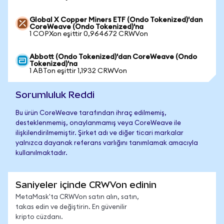
Global X Copper Miners ETF (Ondo Tokenized)'dan
CoreWeave (Ondo Tokenized)'na
1 COPXon eşittir 0,964672 CRWVon
Abbott (Ondo Tokenized)'dan CoreWeave (Ondo
Tokenized)'na
1 ABTon eşittir 1,1932 CRWVon
Sorumluluk Reddi
Bu ürün CoreWeave tarafından ihraç edilmemiş,
desteklenmemiş, onaylanmamış veya CoreWeave ile
ilişkilendirilmemiştir. Şirket adı ve diğer ticari markalar
yalnızca dayanak referans varlığını tanımlamak amacıyla
kullanılmaktadır.
Saniyeler içinde CRWVon edinin
MetaMask'ta CRWVon satın alın, satın,
takas edin ve değiştirin. En güvenilir
kripto cüzdanı.