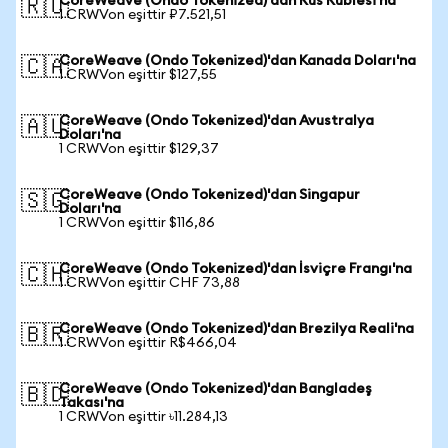
CoreWeave (Ondo Tokenized)'dan Rus Rublesi'na
🇷🇺
1 CRWVon eşittir ₽7.521,51
CoreWeave (Ondo Tokenized)'dan Kanada Doları'na
🇨🇦
1 CRWVon eşittir $127,55
CoreWeave (Ondo Tokenized)'dan Avustralya
🇦🇺
Doları'na
1 CRWVon eşittir $129,37
CoreWeave (Ondo Tokenized)'dan Singapur
🇸🇬
Doları'na
1 CRWVon eşittir $116,86
CoreWeave (Ondo Tokenized)'dan İsviçre Frangı'na
🇨🇭
1 CRWVon eşittir CHF 73,88
CoreWeave (Ondo Tokenized)'dan Brezilya Reali'na
🇧🇷
1 CRWVon eşittir R$466,04
CoreWeave (Ondo Tokenized)'dan Bangladeş
🇧🇩
Takası'na
1 CRWVon eşittir ৳11.284,13