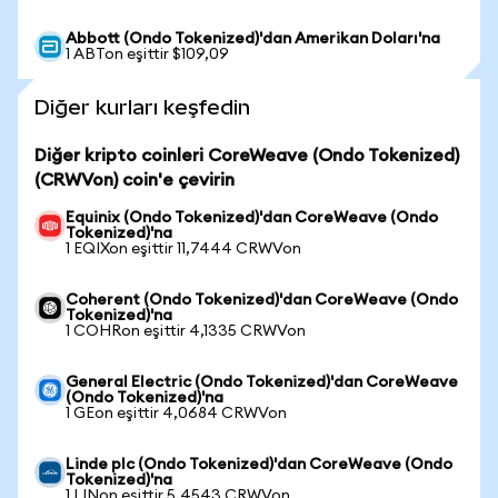
Abbott (Ondo Tokenized)'dan Amerikan Doları'na
1 ABTon eşittir $109,09
Diğer kurları keşfedin
Diğer kripto coinleri CoreWeave (Ondo Tokenized)
(CRWVon) coin'e çevirin
Equinix (Ondo Tokenized)'dan CoreWeave (Ondo
Tokenized)'na
1 EQIXon eşittir 11,7444 CRWVon
Coherent (Ondo Tokenized)'dan CoreWeave (Ondo
Tokenized)'na
1 COHRon eşittir 4,1335 CRWVon
General Electric (Ondo Tokenized)'dan CoreWeave
(Ondo Tokenized)'na
1 GEon eşittir 4,0684 CRWVon
Linde plc (Ondo Tokenized)'dan CoreWeave (Ondo
Tokenized)'na
1 LINon eşittir 5,4543 CRWVon