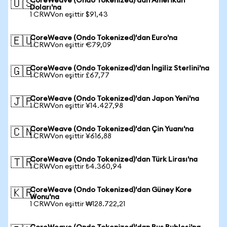
CoreWeave (Ondo Tokenized)'dan Amerikan
🇺🇸
Doları'na
1 CRWVon eşittir $91,43
CoreWeave (Ondo Tokenized)'dan Euro'na
🇪🇺
1 CRWVon eşittir €79,09
CoreWeave (Ondo Tokenized)'dan İngiliz Sterlini'na
🇬🇧
1 CRWVon eşittir £67,77
CoreWeave (Ondo Tokenized)'dan Japon Yeni'na
🇯🇵
1 CRWVon eşittir ¥14.427,98
CoreWeave (Ondo Tokenized)'dan Çin Yuanı'na
🇨🇳
1 CRWVon eşittir ¥616,88
CoreWeave (Ondo Tokenized)'dan Türk Lirası'na
🇹🇷
1 CRWVon eşittir ₺4.360,94
CoreWeave (Ondo Tokenized)'dan Güney Kore
🇰🇷
Wonu'na
1 CRWVon eşittir ₩128.722,21