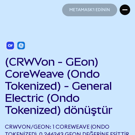
METAMASK'I EDİNİN
METAMASK'I EDİNİN
(CRWVon - GEon)
CoreWeave (Ondo
Tokenized) - General
Electric (Ondo
Tokenized) dönüştür
CRWVON/GEON: 1 COREWEAVE (ONDO
TOKENIZED), 0,246243 GEON DEĞERINE EŞITTIR