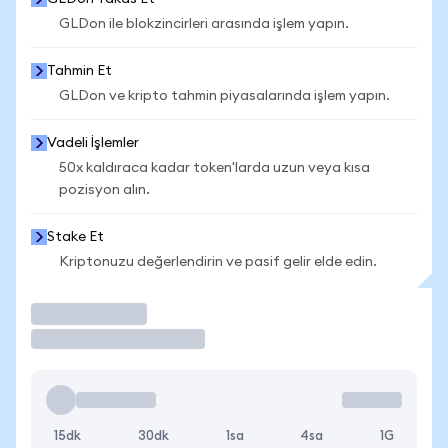
GLDon ile blokzincirleri arasında işlem yapın.
Tahmin Et
GLDon ve kripto tahmin piyasalarında işlem yapın.
Vadeli İşlemler
50x kaldıraca kadar token'larda uzun veya kısa
pozisyon alın.
Stake Et
Kriptonuzu değerlendirin ve pasif gelir elde edin.
İşlem Yap
15dk
30dk
1sa
4sa
1G