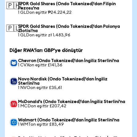
SPDR Gold Shares (Ondo Tokenized)'dan Filipin
🇵🇭
Pezosu'na
1 GLDon eşittir ₱24.224,22
SPDR Gold Shares (Ondo Tokenized)'dan Polonya
🇵🇱
Zlotisi'na
1 GLDon eşittir zł 1.483,96
Diğer RWA'ları GBP'ye dönüştür
Chevron (Ondo Tokenized)'dan İngiliz Sterlini'na
1 CVXon eşittir £141,36
Novo Nordisk (Ondo Tokenized)'dan İngiliz
Sterlini'na
1 NVOon eşittir £35,61
McDonald's (Ondo Tokenized)'dan İngiliz Sterlini'na
1 MCDon eşittir £207,42
Walmart (Ondo Tokenized)'dan İngiliz Sterlini'na
1 WMTon eşittir £83,49