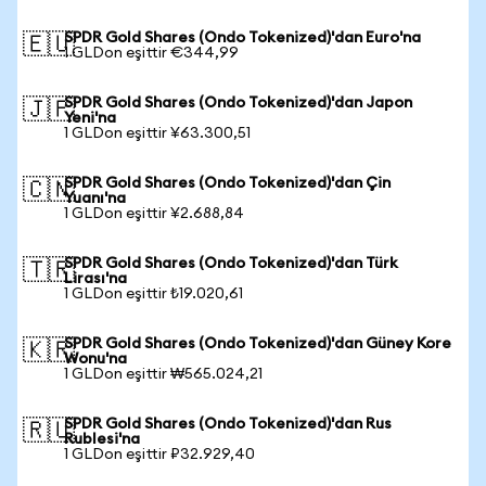
SPDR Gold Shares (Ondo Tokenized)'dan Euro'na
🇪🇺
1 GLDon eşittir €344,99
SPDR Gold Shares (Ondo Tokenized)'dan Japon
🇯🇵
Yeni'na
1 GLDon eşittir ¥63.300,51
SPDR Gold Shares (Ondo Tokenized)'dan Çin
🇨🇳
Yuanı'na
1 GLDon eşittir ¥2.688,84
SPDR Gold Shares (Ondo Tokenized)'dan Türk
🇹🇷
Lirası'na
1 GLDon eşittir ₺19.020,61
SPDR Gold Shares (Ondo Tokenized)'dan Güney Kore
🇰🇷
Wonu'na
1 GLDon eşittir ₩565.024,21
SPDR Gold Shares (Ondo Tokenized)'dan Rus
🇷🇺
Rublesi'na
1 GLDon eşittir ₽32.929,40