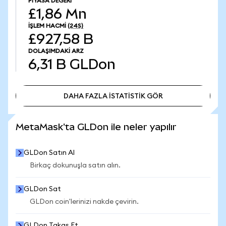
PIYASA DEĞERI
£1,86 Mn
İŞLEM HACMI
(24S)
£927,58 B
DOLAŞIMDAKI ARZ
6,31 B
GLDon
DAHA FAZLA İSTATİSTİK GÖR
DAHA FAZLA İSTATİSTİK GÖR
MetaMask'ta GLDon ile neler yapılır
GLDon Satın Al
Birkaç dokunuşla satın alın.
GLDon Sat
GLDon coin'lerinizi nakde çevirin.
GLDon Takas Et