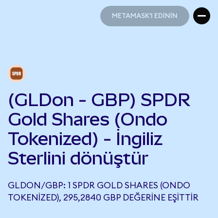
METAMASK'I EDİNİN
METAMASK'I EDİNİN
(GLDon - GBP) SPDR
Gold Shares (Ondo
Tokenized) - İngiliz
Sterlini dönüştür
GLDON/GBP: 1 SPDR GOLD SHARES (ONDO
TOKENIZED), 295,2840 GBP DEĞERINE EŞITTIR