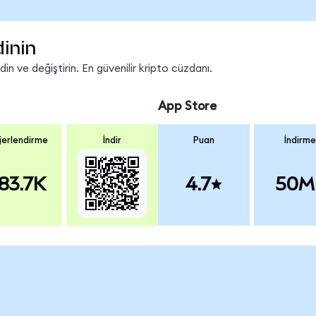
dinin
n ve değiştirin. En güvenilir kripto cüzdanı.
App Store
erlendirme
İndir
Puan
İndirme
83.7K
4.7
50M