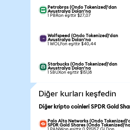
Petrobras (Ondo Tokenized)'dan
Avustralya Doları'na
1 PBRon eşittir $27,07
Wolfspeed (Ondo Tokenized)'dan
Avustralya Doları'na
1 WOLFon eşittir $40,44
Starbucks (Ondo Tokenized)'dan
Avustralya Doları'na
1 SBUXon eşittir $151,18
Diğer kurları keşfedin
Diğer kripto coinleri SPDR Gold Sha
Palo Alto Networks (Ondo Tokenized)'
SPDR Gold Shares (Ondo Tokenized)'n
1 PANWon eşittir 0,915157 GLDon