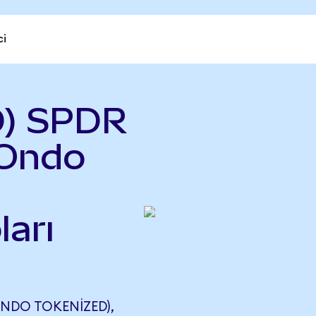
ci
D) SPDR
(Ondo
ları
ONDO TOKENIZED),