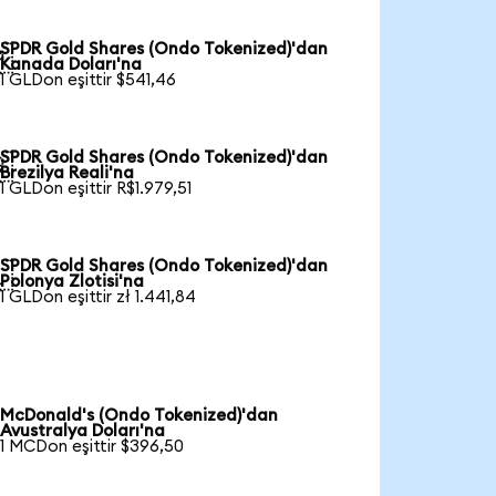
SPDR Gold Shares (Ondo Tokenized)'dan

Kanada Doları'na
1 GLDon eşittir $541,46
SPDR Gold Shares (Ondo Tokenized)'dan

Brezilya Reali'na
1 GLDon eşittir R$1.979,51
SPDR Gold Shares (Ondo Tokenized)'dan

Polonya Zlotisi'na
1 GLDon eşittir zł 1.441,84
McDonald's (Ondo Tokenized)'dan
Avustralya Doları'na
1 MCDon eşittir $396,50