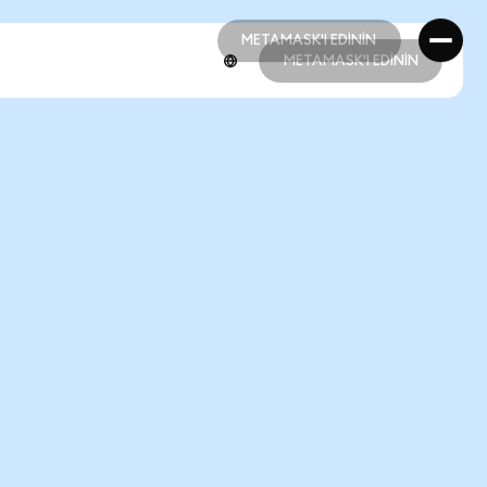
METAMASK'I EDİNİN
METAMASK'I EDİNİN
METAMASK'I EDİNİN
METAMASK'I EDİNİN