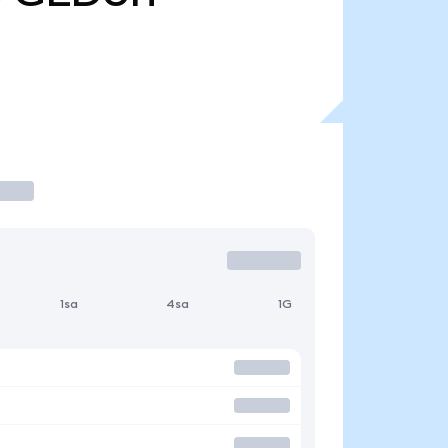
1sa
4sa
1G