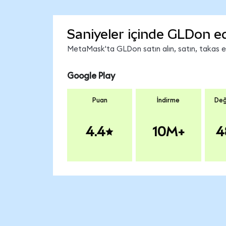
Saniyeler içinde GLDon e
MetaMask'ta GLDon satın alın, satın, takas edi
Google Play
Puan
İndirme
Değ
4.4
10M+
4