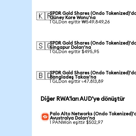
SPDR Gold Shares (Ondo Tokenized)'d
🇰🇷
Güney Kore Wonu'na
1 GLDon eşittir ₩549.849,26
SPDR Gold Shares (Ondo Tokenized)'d
🇸🇬
Singapur Doları'na
1 GLDon eşittir $495,95
SPDR Gold Shares (Ondo Tokenized)'d
🇧🇩
Bangladeş Takası'na
1 GLDon eşittir ৳47.813,89
Diğer RWA'ları AUD'ye dönüştür
Palo Alto Networks (Ondo Tokenized)'
Avustralya Doları'na
1 PANWon eşittir $502,97