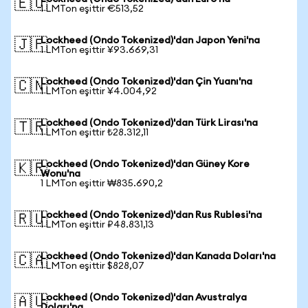
🇪🇺
1 LMTon eşittir €513,52
Lockheed (Ondo Tokenized)'dan Japon Yeni'na
🇯🇵
1 LMTon eşittir ¥93.669,31
Lockheed (Ondo Tokenized)'dan Çin Yuanı'na
🇨🇳
1 LMTon eşittir ¥4.004,92
Lockheed (Ondo Tokenized)'dan Türk Lirası'na
🇹🇷
1 LMTon eşittir ₺28.312,11
Lockheed (Ondo Tokenized)'dan Güney Kore
🇰🇷
Wonu'na
1 LMTon eşittir ₩835.690,2
Lockheed (Ondo Tokenized)'dan Rus Rublesi'na
🇷🇺
1 LMTon eşittir ₽48.831,13
Lockheed (Ondo Tokenized)'dan Kanada Doları'na
🇨🇦
1 LMTon eşittir $828,07
Lockheed (Ondo Tokenized)'dan Avustralya
🇦🇺
Doları'na