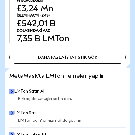
PIYASA DEĞERI
£3,24 Mn
İŞLEM HACMI
(24S)
£542,01 B
DOLAŞIMDAKI ARZ
7,35 B
LMTon
DAHA FAZLA İSTATİSTİK GÖR
DAHA FAZLA İSTATİSTİK GÖR
MetaMask'ta LMTon ile neler yapılır
LMTon Satın Al
Birkaç dokunuşla satın alın.
LMTon Sat
LMTon coin'lerinizi nakde çevirin.
LMTon Takas Et