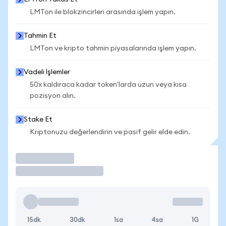
LMTon ile blokzincirleri arasında işlem yapın.
Tahmin Et
LMTon ve kripto tahmin piyasalarında işlem yapın.
Vadeli İşlemler
50x kaldıraca kadar token'larda uzun veya kısa
pozisyon alın.
Stake Et
Kriptonuzu değerlendirin ve pasif gelir elde edin.
İşlem Yap
15dk
30dk
1sa
4sa
1G