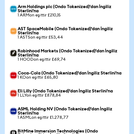
Arm Holdings plc (Ondo Tokenized)'dan İngiliz
Sterlini'na
1 ARMon eşittir £210,15
AST SpaceMobile (Ondo Tokenized)'dan İngiliz
Sterlini'na
1 ASTSon eşittir £53,44
Robinhood Markets (Ondo Tokenized)'dan İngiliz
Sterlini'na
1 HOODon eşittir £69,74
Coca-Cola (Ondo Tokenized)'dan İngiliz Sterlini'na
1 KOon eşittir £65,80
Eli Lilly (Ondo Tokenized)'dan İngiliz Sterlini'na
1 LLYon eşittir £878,84
ASML Holding NV (Ondo Tokenized)'dan İngiliz
Sterlini'na
1 ASMLon eşittir £1.278,77
BitMine Immersion Technologies (Ondo