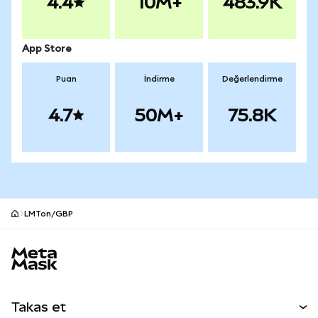
4.4
10M+
483.9K
App Store
Puan
İndirme
Değerlendirme
4.7
50M+
75.8K
LMTon/GBP
MetaMask site alt bilgisi
Takas et