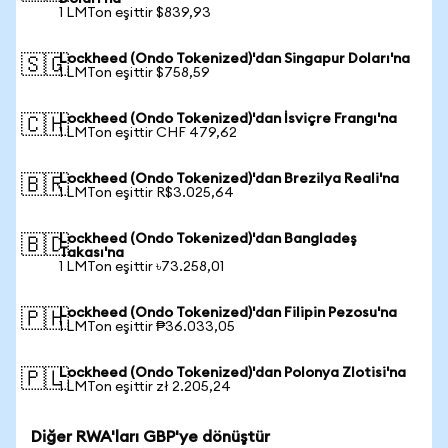
1 LMTon eşittir $839,93
Lockheed (Ondo Tokenized)'dan Singapur Doları'na
🇸🇬
1 LMTon eşittir $758,59
Lockheed (Ondo Tokenized)'dan İsviçre Frangı'na
🇨🇭
1 LMTon eşittir CHF 479,62
Lockheed (Ondo Tokenized)'dan Brezilya Reali'na
🇧🇷
1 LMTon eşittir R$3.025,64
Lockheed (Ondo Tokenized)'dan Bangladeş
🇧🇩
Takası'na
1 LMTon eşittir ৳73.258,01
Lockheed (Ondo Tokenized)'dan Filipin Pezosu'na
🇵🇭
1 LMTon eşittir ₱36.033,05
Lockheed (Ondo Tokenized)'dan Polonya Zlotisi'na
🇵🇱
1 LMTon eşittir zł 2.205,24
Diğer RWA'ları GBP'ye dönüştür