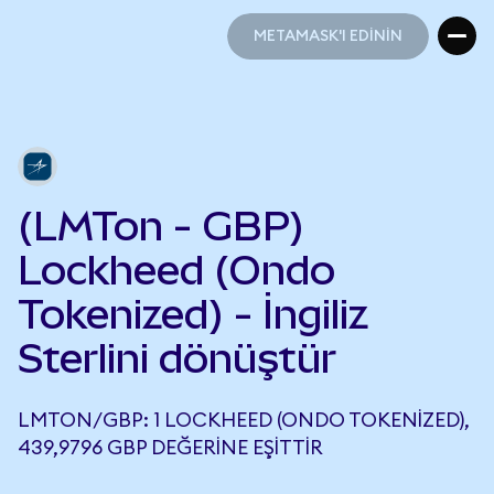
METAMASK'I EDİNİN
METAMASK'I EDİNİN
(LMTon - GBP)
Lockheed (Ondo
Tokenized) - İngiliz
Sterlini dönüştür
LMTON/GBP: 1 LOCKHEED (ONDO TOKENIZED),
439,9796 GBP DEĞERINE EŞITTIR