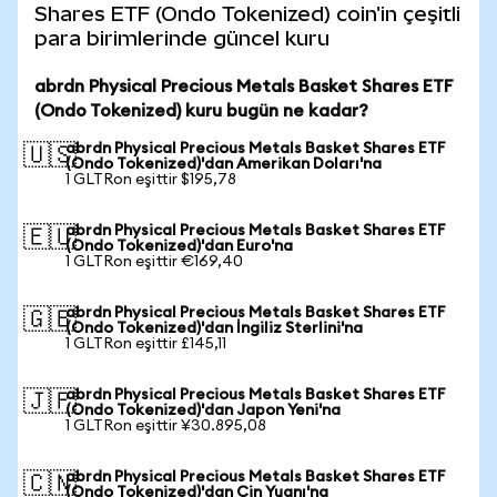
Shares ETF (Ondo Tokenized) coin'in çeşitli
para birimlerinde güncel kuru
abrdn Physical Precious Metals Basket Shares ETF
(Ondo Tokenized) kuru bugün ne kadar?
abrdn Physical Precious Metals Basket Shares ETF
🇺🇸
(Ondo Tokenized)'dan Amerikan Doları'na
1 GLTRon eşittir $195,78
abrdn Physical Precious Metals Basket Shares ETF
🇪🇺
(Ondo Tokenized)'dan Euro'na
1 GLTRon eşittir €169,40
abrdn Physical Precious Metals Basket Shares ETF
🇬🇧
(Ondo Tokenized)'dan İngiliz Sterlini'na
1 GLTRon eşittir £145,11
abrdn Physical Precious Metals Basket Shares ETF
🇯🇵
(Ondo Tokenized)'dan Japon Yeni'na
1 GLTRon eşittir ¥30.895,08
abrdn Physical Precious Metals Basket Shares ETF
🇨🇳
(Ondo Tokenized)'dan Çin Yuanı'na