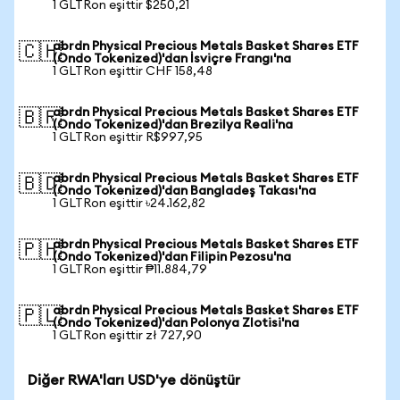
1 GLTRon eşittir $250,21
abrdn Physical Precious Metals Basket Shares ETF
🇨🇭
(Ondo Tokenized)'dan İsviçre Frangı'na
1 GLTRon eşittir CHF 158,48
abrdn Physical Precious Metals Basket Shares ETF
🇧🇷
(Ondo Tokenized)'dan Brezilya Reali'na
1 GLTRon eşittir R$997,95
abrdn Physical Precious Metals Basket Shares ETF
🇧🇩
(Ondo Tokenized)'dan Bangladeş Takası'na
1 GLTRon eşittir ৳24.162,82
abrdn Physical Precious Metals Basket Shares ETF
🇵🇭
(Ondo Tokenized)'dan Filipin Pezosu'na
1 GLTRon eşittir ₱11.884,79
abrdn Physical Precious Metals Basket Shares ETF
🇵🇱
(Ondo Tokenized)'dan Polonya Zlotisi'na
1 GLTRon eşittir zł 727,90
Diğer RWA'ları USD'ye dönüştür