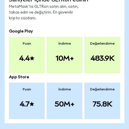
MetaMask'ta GLTRon satın alın, satın,
takas edin ve değiştirin. En güvenilir
kripto cüzdanı.
Google Play
Puan
İndirme
Değerlendirme
4.4
10M+
483.9K
App Store
Puan
İndirme
Değerlendirme
4.7
50M+
75.8K