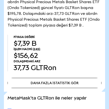
abrdn Physical Precious Metals Basket Shares ETF
(Ondo Tokenized) güncel fiyatı GLTRon başına
$195,78. Dolaşımdaki arzı 37,73 GLTRon ve abrdn
Physical Precious Metals Basket Shares ETF (Ondo
Tokenized) toplam piyasa değeri $7,39 B .
PIYASA DEĞERI
$7,39 B
İŞLEM HACMI
(24S)
$156,62
DOLAŞIMDAKI ARZ
37,73
GLTRon
DAHA FAZLA İSTATİSTİK GÖR
DAHA FAZLA İSTATİSTİK GÖR
MetaMask'ta GLTRon ile neler yapılır