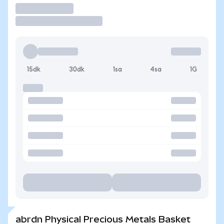
İşlem Yap
15dk
30dk
1sa
4sa
1G
abrdn Physical Precious Metals Basket