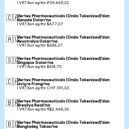
1 VRTXon eşittir ₽39.669,22
Vertex Pharmaceuticals (Ondo Tokenized)'dan
🇨🇦
Kanada Doları'na
1 VRTXon eşittir $677,07
Vertex Pharmaceuticals (Ondo Tokenized)'dan
🇦🇺
Avustralya Doları'na
1 VRTXon eşittir $686,27
Vertex Pharmaceuticals (Ondo Tokenized)'dan
🇸🇬
Singapur Doları'na
1 VRTXon eşittir $618,70
Vertex Pharmaceuticals (Ondo Tokenized)'dan
🇨🇭
İsviçre Frangı'na
1 VRTXon eşittir CHF 391,30
Vertex Pharmaceuticals (Ondo Tokenized)'dan
🇧🇷
Brezilya Reali'na
1 VRTXon eşittir R$2.468,35
Vertex Pharmaceuticals (Ondo Tokenized)'dan
🇧🇩
Bangladeş Takası'na