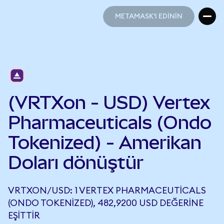
METAMASK'I EDİNİN
METAMASK'I EDİNİN
(VRTXon - USD) Vertex
Pharmaceuticals (Ondo
Tokenized) - Amerikan
Doları dönüştür
VRTXON/USD: 1 VERTEX PHARMACEUTICALS
(ONDO TOKENIZED), 482,9200 USD DEĞERINE
EŞITTIR