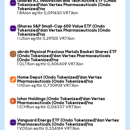
iShares A.I. Innovation and Tech Active ETF (Ondo
Tokenized)'dan Vertex Pharmaceuticals (Ondo
Tokenized)'na
1 BAIon eşittir 0,091630 VRTXon
iShares S&P Small-Cap 600 Value ETF (Ondo
Tokenized)'dan Vertex Pharmaceuticals (Ondo
Tokenized)'na
1 IJSon eşittir 0,291125 VRTXon
abrdn Physical Precious Metals Basket Shares ETF
(Ondo Tokenized)'dan Vertex Pharmaceuticals
(Ondo Tokenized)'na
1 GLTRon eşittir 0,405409 VRTXon
Home Depot (Ondo Tokenized)'dan Vertex
Pharmaceuticals (Ondo Tokenized)'na
1 HDon eşittir 0,730908 VRTXon
Ichor Holdings (Ondo Tokenized)'dan Vertex
Pharmaceuticals (Ondo Tokenized)'na
1 ICHRon eşittir 0,136337 VRTXon
Vanguard Energy ETF (Ondo Tokenized)'dan Vertex
Pharmaceuticals (Ondo Tokenized)'na
1 VDEon eşittir 0,336184 VRTXon