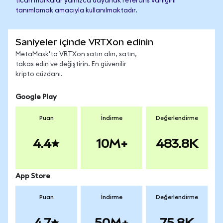
ticari markalar yalnızca dayanak referans varlığını
tanımlamak amacıyla kullanılmaktadır.
Saniyeler içinde VRTXon edinin
MetaMask'ta VRTXon satın alın, satın,
takas edin ve değiştirin. En güvenilir
kripto cüzdanı.
Google Play
Puan
İndirme
Değerlendirme
4.4
10M+
483.8K
App Store
Puan
İndirme
Değerlendirme
4.7
50M+
75.8K