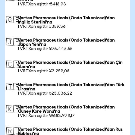
Euro'na
1 VRTXon eşittir €418,93
Vertex Pharmaceuticals (Ondo Tokenized)'dan
🇬🇧
İngiliz Sterlini'na
1 VRTXon eşittir £359,36
Vertex Pharmaceuticals (Ondo Tokenized)'dan
🇯🇵
Japon Yeni'na
1 VRTXon eşittir ¥76.448,55
Vertex Pharmaceuticals (Ondo Tokenized)'dan Çin
🇨🇳
Yuanı'na
1 VRTXon eşittir ¥3.259,08
Vertex Pharmaceuticals (Ondo Tokenized)'dan Türk
🇹🇷
Lirası'na
1 VRTXon eşittir ₺23.036,22
Vertex Pharmaceuticals (Ondo Tokenized)'dan
🇰🇷
Güney Kore Wonu'na
1 VRTXon eşittir ₩683.978,17
Vertex Pharmaceuticals (Ondo Tokenized)'dan Rus
🇷🇺
Rublesi'na