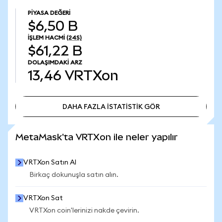
PIYASA DEĞERI
$6,50 B
İŞLEM HACMI
(24S)
$61,22 B
DOLAŞIMDAKI ARZ
13,46
VRTXon
DAHA FAZLA İSTATİSTİK GÖR
DAHA FAZLA İSTATİSTİK GÖR
MetaMask'ta VRTXon ile neler yapılır
VRTXon Satın Al
Birkaç dokunuşla satın alın.
VRTXon Sat
VRTXon coin'lerinizi nakde çevirin.