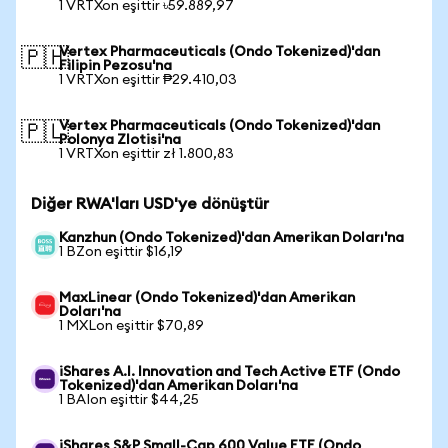
1 VRTXon eşittir ৳59.889,97
Vertex Pharmaceuticals (Ondo Tokenized)'dan
🇵🇭
Filipin Pezosu'na
1 VRTXon eşittir ₱29.410,03
Vertex Pharmaceuticals (Ondo Tokenized)'dan
🇵🇱
Polonya Zlotisi'na
1 VRTXon eşittir zł 1.800,83
Diğer RWA'ları USD'ye dönüştür
Kanzhun (Ondo Tokenized)'dan Amerikan Doları'na
1 BZon eşittir $16,19
MaxLinear (Ondo Tokenized)'dan Amerikan
Doları'na
1 MXLon eşittir $70,89
iShares A.I. Innovation and Tech Active ETF (Ondo
Tokenized)'dan Amerikan Doları'na
1 BAIon eşittir $44,25
iShares S&P Small-Cap 600 Value ETF (Ondo