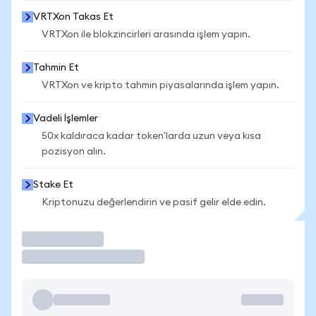
VRTXon Takas Et
VRTXon ile blokzincirleri arasında işlem yapın.
Tahmin Et
VRTXon ve kripto tahmin piyasalarında işlem yapın.
Vadeli İşlemler
50x kaldıraca kadar token'larda uzun veya kısa
pozisyon alın.
Stake Et
Kriptonuzu değerlendirin ve pasif gelir elde edin.
İşlem Yap