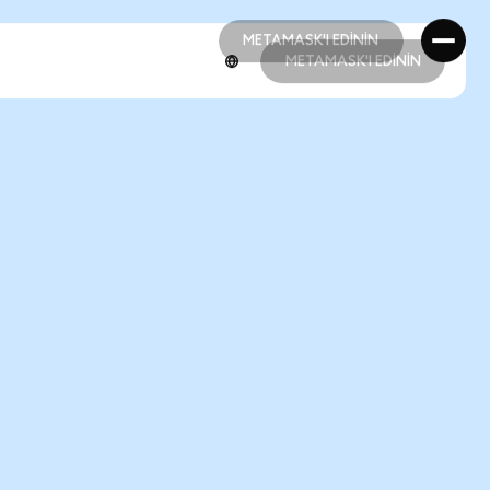
METAMASK'I EDİNİN
METAMASK'I EDİNİN
METAMASK'I EDİNİN
METAMASK'I EDİNİN