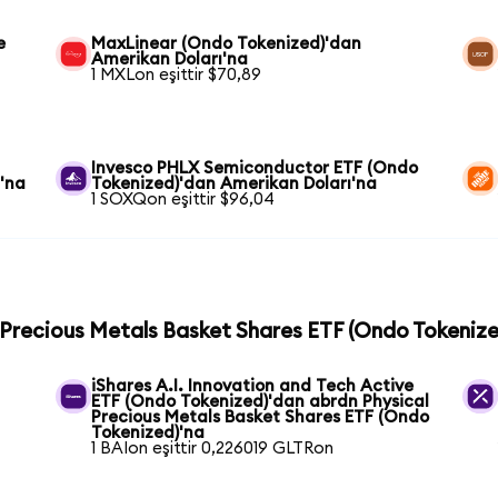
e
MaxLinear (Ondo Tokenized)'dan
Amerikan Doları'na
1 MXLon eşittir $70,89
Invesco PHLX Semiconductor ETF (Ondo
'na
Tokenized)'dan Amerikan Doları'na
1 SOXQon eşittir $96,04
l Precious Metals Basket Shares ETF (Ondo Tokenize
iShares A.I. Innovation and Tech Active
ETF (Ondo Tokenized)'dan abrdn Physical
Precious Metals Basket Shares ETF (Ondo
Tokenized)'na
1 BAIon eşittir 0,226019 GLTRon