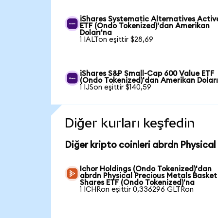
iShares Systematic Alternatives Activ
ETF (Ondo Tokenized)'dan Amerikan
Doları'na
1 IALTon eşittir $28,69
iShares S&P Small-Cap 600 Value ETF
(Ondo Tokenized)'dan Amerikan Doları
1 IJSon eşittir $140,59
Diğer kurları keşfedin
Diğer kripto coinleri abrdn Physica
Ichor Holdings (Ondo Tokenized)'dan
abrdn Physical Precious Metals Basket
Shares ETF (Ondo Tokenized)'na
1 ICHRon eşittir 0,336296 GLTRon