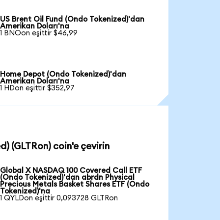
US Brent Oil Fund (Ondo Tokenized)'dan
Amerikan Doları'na
1 BNOon eşittir $46,99
Home Depot (Ondo Tokenized)'dan
Amerikan Doları'na
1 HDon eşittir $352,97
d) (GLTRon) coin'e çevirin
Global X NASDAQ 100 Covered Call ETF
(Ondo Tokenized)'dan abrdn Physical
Precious Metals Basket Shares ETF (Ondo
Tokenized)'na
1 QYLDon eşittir 0,093728 GLTRon