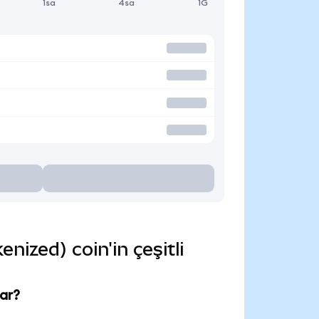
1sa
4sa
1G
ized) coin'in çeşitli
ar?