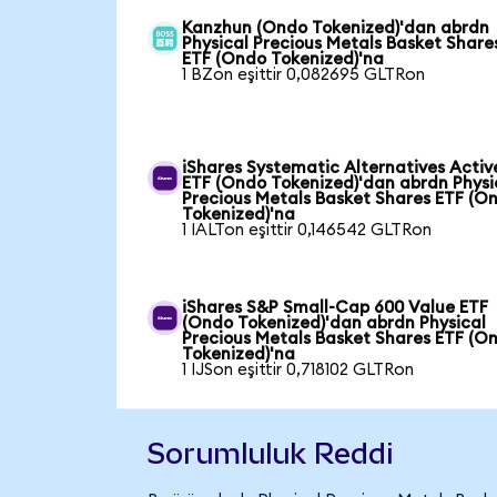
Kanzhun (Ondo Tokenized)'dan abrdn
Physical Precious Metals Basket Share
ETF (Ondo Tokenized)'na
1 BZon eşittir 0,082695 GLTRon
iShares Systematic Alternatives Activ
ETF (Ondo Tokenized)'dan abrdn Physi
Precious Metals Basket Shares ETF (O
Tokenized)'na
1 IALTon eşittir 0,146542 GLTRon
iShares S&P Small-Cap 600 Value ETF
(Ondo Tokenized)'dan abrdn Physical
Precious Metals Basket Shares ETF (O
Tokenized)'na
1 IJSon eşittir 0,718102 GLTRon
Sorumluluk Reddi