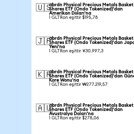
abrdn Physical Precious Metals Basket
🇺🇸
Shares ETF (Ondo Tokenized)'dan
Amerikan Doları'na
1 GLTRon eşittir $195,78
abrdn Physical Precious Metals Basket
🇯🇵
Shares ETF (Ondo Tokenized)'dan Jap
Yeni'na
1 GLTRon eşittir ¥30.997,3
abrdn Physical Precious Metals Basket
🇰🇷
Shares ETF (Ondo Tokenized)'dan Gün
Kore Wonu'na
1 GLTRon eşittir ₩277.219,57
abrdn Physical Precious Metals Basket
🇦🇺
Shares ETF (Ondo Tokenized)'dan
Avustralya Doları'na
1 GLTRon eşittir $278,06