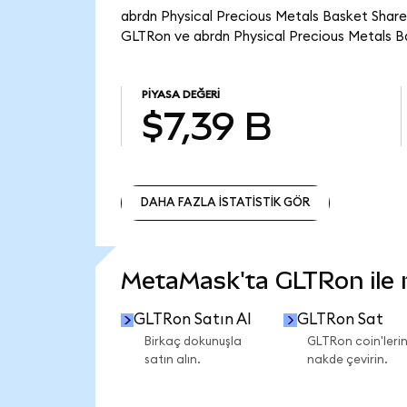
abrdn Physical Precious Metals Basket Share
GLTRon ve abrdn Physical Precious Metals B
PIYASA DEĞERI
$7,39 B
DAHA FAZLA İSTATİSTİK GÖR
DAHA FAZLA İSTATİSTİK GÖR
MetaMask'ta GLTRon ile ne
GLTRon Satın Al
GLTRon Sat
Birkaç dokunuşla
GLTRon coin'lerin
satın alın.
nakde çevirin.