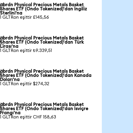
abrdn Physical Precious Metals Basket

Shares ETF (Ondo Tokenized)'dan İngiliz
Sterlini'na
1 GLTRon eşittir £145,56
abrdn Physical Precious Metals Basket

Shares ETF (Ondo Tokenized)'dan Türk
Lirası'na
1 GLTRon eşittir ₺9.339,51
abrdn Physical Precious Metals Basket

Shares ETF (Ondo Tokenized)'dan Kanada
Doları'na
1 GLTRon eşittir $274,32
abrdn Physical Precious Metals Basket

Shares ETF (Ondo Tokenized)'dan İsviçre
Frangı'na
1 GLTRon eşittir CHF 158,63