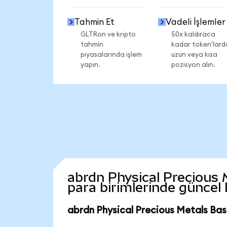
Tahmin Et
Vadeli İşlemler
GLTRon ve kripto
50x kaldıraca
tahmin
kadar token'lard
piyasalarında işlem
uzun veya kısa
yapın.
pozisyon alın.
abrdn Physical Precious M
para birimlerinde güncel
abrdn Physical Precious Metals Bas