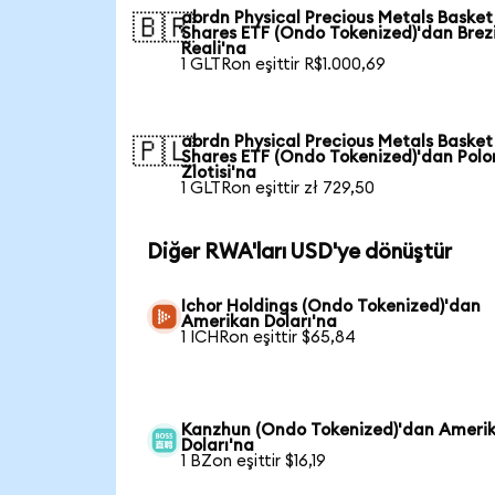
abrdn Physical Precious Metals Basket
🇧🇷
Shares ETF (Ondo Tokenized)'dan Brez
Reali'na
1 GLTRon eşittir R$1.000,69
abrdn Physical Precious Metals Basket
🇵🇱
Shares ETF (Ondo Tokenized)'dan Pol
Zlotisi'na
1 GLTRon eşittir zł 729,50
Diğer RWA'ları USD'ye dönüştür
Ichor Holdings (Ondo Tokenized)'dan
Amerikan Doları'na
1 ICHRon eşittir $65,84
Kanzhun (Ondo Tokenized)'dan Ameri
Doları'na
1 BZon eşittir $16,19