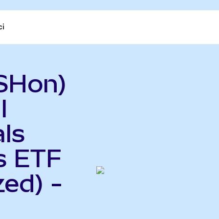
ci
SHon)
l
ls
s ETF
ed) -