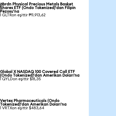
abrdn Physical Precious Metals Basket

Shares ETF (Ondo Tokenized)'dan Filipin
Pezosu'na
1 GLTRon eşittir ₱11.913,62
Global X NASDAQ 100 Covered Call ETF
(Ondo Tokenized)'dan Amerikan Doları'na
1 QYLDon eşittir $18,35
Vertex Pharmaceuticals (Ondo
Tokenized)'dan Amerikan Doları'na
1 VRTXon eşittir $483,64