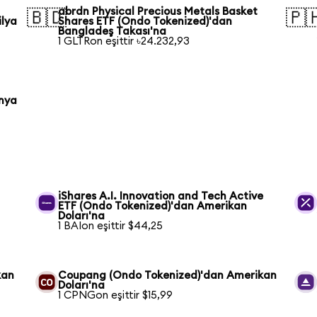
abrdn Physical Precious Metals Basket
🇧🇩
🇵
ilya
Shares ETF (Ondo Tokenized)'dan
Bangladeş Takası'na
1 GLTRon eşittir ৳24.232,93
onya
iShares A.I. Innovation and Tech Active
ETF (Ondo Tokenized)'dan Amerikan
Doları'na
1 BAIon eşittir $44,25
kan
Coupang (Ondo Tokenized)'dan Amerikan
Doları'na
1 CPNGon eşittir $15,99