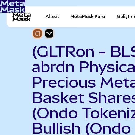
Al Sat
MetaMask Para
Geliştiri
(GLTRon - BL
abrdn Physica
Precious Meta
Basket Share
(Ondo Tokeniz
Bullish (Ondo