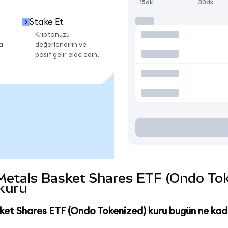
15dk
30dk
Stake Et
Kriptonuzu
a
değerlendirin ve
pasif gelir elde edin.
etals Basket Shares ETF (Ondo Token
 kuru
ket Shares ETF (Ondo Tokenized) kuru bugün ne kad