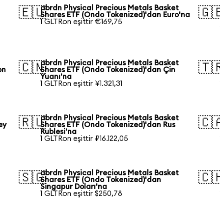
abrdn Physical Precious Metals Basket
🇪🇺
🇬
Shares ETF (Ondo Tokenized)'dan Euro'na
1 GLTRon eşittir €169,75
abrdn Physical Precious Metals Basket
🇨🇳
🇹
on
Shares ETF (Ondo Tokenized)'dan Çin
Yuanı'na
1 GLTRon eşittir ¥1.321,31
abrdn Physical Precious Metals Basket
🇷🇺
🇨
ey
Shares ETF (Ondo Tokenized)'dan Rus
Rublesi'na
1 GLTRon eşittir ₽16.122,05
abrdn Physical Precious Metals Basket
🇸🇬
🇨
Shares ETF (Ondo Tokenized)'dan
Singapur Doları'na
1 GLTRon eşittir $250,78