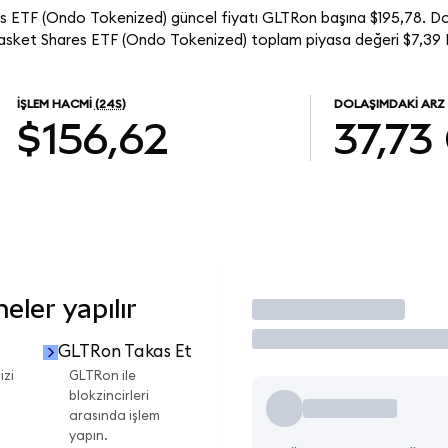
s ETF (Ondo Tokenized) güncel fiyatı GLTRon başına $195,78. Do
asket Shares ETF (Ondo Tokenized) toplam piyasa değeri $7,39 B
İŞLEM HACMI
(24S)
DOLAŞIMDAKI ARZ
$156,62
37,73
ler yapılır
İşlem Yap
GLTRon Takas Et
izi
GLTRon ile
blokzincirleri
arasında işlem
yapın.