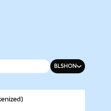
BLSHON
kenized)