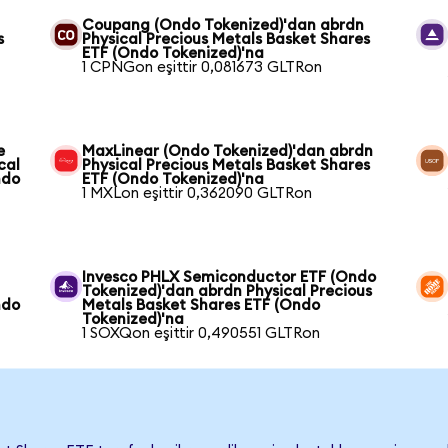
Coupang (Ondo Tokenized)'dan abrdn
s
Physical Precious Metals Basket Shares
ETF (Ondo Tokenized)'na
1 CPNGon eşittir 0,081673 GLTRon
e
MaxLinear (Ondo Tokenized)'dan abrdn
cal
Physical Precious Metals Basket Shares
ndo
ETF (Ondo Tokenized)'na
1 MXLon eşittir 0,362090 GLTRon
Invesco PHLX Semiconductor ETF (Ondo
Tokenized)'dan abrdn Physical Precious
ndo
Metals Basket Shares ETF (Ondo
Tokenized)'na
1 SOXQon eşittir 0,490551 GLTRon