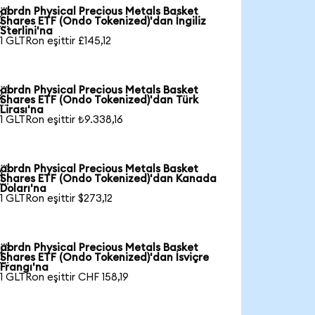
abrdn Physical Precious Metals Basket

Shares ETF (Ondo Tokenized)'dan İngiliz
Sterlini'na
1 GLTRon eşittir £145,12
abrdn Physical Precious Metals Basket

Shares ETF (Ondo Tokenized)'dan Türk
Lirası'na
1 GLTRon eşittir ₺9.338,16
abrdn Physical Precious Metals Basket

Shares ETF (Ondo Tokenized)'dan Kanada
Doları'na
1 GLTRon eşittir $273,12
abrdn Physical Precious Metals Basket

Shares ETF (Ondo Tokenized)'dan İsviçre
Frangı'na
1 GLTRon eşittir CHF 158,19