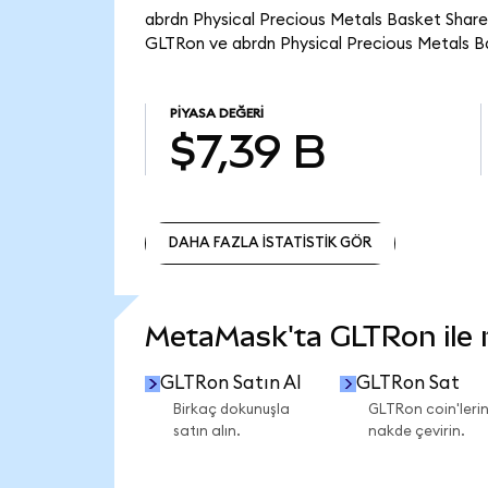
abrdn Physical Precious Metals Basket Share
GLTRon ve abrdn Physical Precious Metals B
PIYASA DEĞERI
$7,39 B
DAHA FAZLA İSTATİSTİK GÖR
DAHA FAZLA İSTATİSTİK GÖR
MetaMask'ta GLTRon ile ne
GLTRon Satın Al
GLTRon Sat
Birkaç dokunuşla
GLTRon coin'lerin
satın alın.
nakde çevirin.