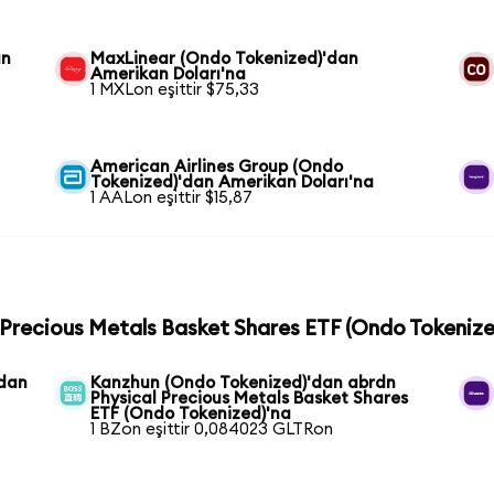
an
MaxLinear (Ondo Tokenized)'dan
Amerikan Doları'na
1 MXLon eşittir $75,33
American Airlines Group (Ondo
Tokenized)'dan Amerikan Doları'na
1 AALon eşittir $15,87
l Precious Metals Basket Shares ETF (Ondo Tokenize
'dan
Kanzhun (Ondo Tokenized)'dan abrdn
Physical Precious Metals Basket Shares
ETF (Ondo Tokenized)'na
1 BZon eşittir 0,084023 GLTRon