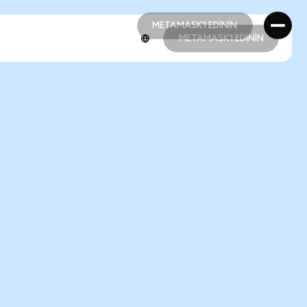
METAMASK'I EDİNİN
METAMASK'I EDİNİN
METAMASK'I EDİNİN
METAMASK'I EDİNİN