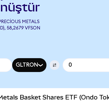
önüştür
PRECIOUS METALS
), 58,2679 VFSON
GLTRON
 Metals Basket Shares ETF (Ondo To