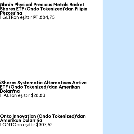
abrdn Physical Precious Metals Basket

Shares ETF (Ondo Tokenized)'dan Filipin
Pezosu'na
1 GLTRon eşittir ₱11.884,75
iShares Systematic Alternatives Active
ETF (Ondo Tokenized)'dan Amerikan
Doları'na
1 IALTon eşittir $28,83
Onto Innovation (Ondo Tokenized)'dan
Amerikan Doları'na
1 ONTOon eşittir $307,52