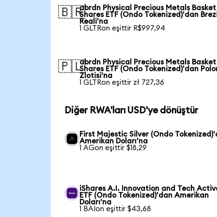
abrdn Physical Precious Metals Basket
🇧🇷
Shares ETF (Ondo Tokenized)'dan Brez
Reali'na
1 GLTRon eşittir R$997,94
abrdn Physical Precious Metals Basket
🇵🇱
Shares ETF (Ondo Tokenized)'dan Pol
Zlotisi'na
1 GLTRon eşittir zł 727,36
Diğer RWA'ları USD'ye dönüştür
First Majestic Silver (Ondo Tokenized)
Amerikan Doları'na
1 AGon eşittir $18,29
iShares A.I. Innovation and Tech Activ
ETF (Ondo Tokenized)'dan Amerikan
Doları'na
1 BAIon eşittir $43,68