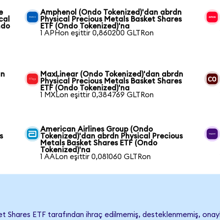
e
Amphenol (Ondo Tokenized)'dan abrdn
cal
Physical Precious Metals Basket Shares
ndo
ETF (Ondo Tokenized)'na
1 APHon eşittir 0,860200 GLTRon
an
MaxLinear (Ondo Tokenized)'dan abrdn
Physical Precious Metals Basket Shares
ETF (Ondo Tokenized)'na
1 MXLon eşittir 0,384769 GLTRon
American Airlines Group (Ondo
s
Tokenized)'dan abrdn Physical Precious
Metals Basket Shares ETF (Ondo
Tokenized)'na
1 AALon eşittir 0,081060 GLTRon
et Shares ETF tarafından ihraç edilmemiş, desteklenmemiş, ona