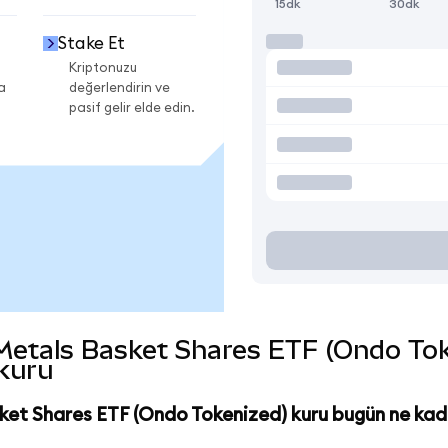
15dk
30dk
Stake Et
Kriptonuzu
a
değerlendirin ve
pasif gelir elde edin.
etals Basket Shares ETF (Ondo Token
 kuru
ket Shares ETF (Ondo Tokenized) kuru bugün ne kad