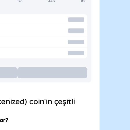
1sa
4sa
1G
ized) coin'in çeşitli
ar?