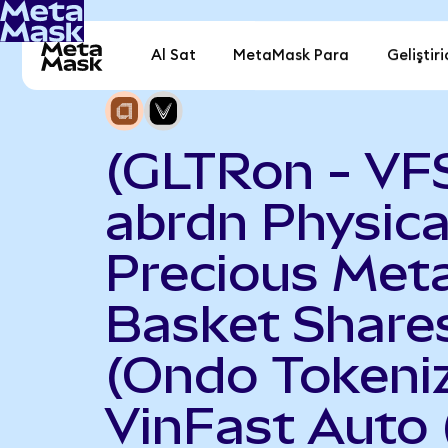
Al Sat
MetaMask Para
Geliştiri
(GLTRon - VF
abrdn Physica
Precious Meta
Basket Share
(Ondo Tokeniz
VinFast Auto