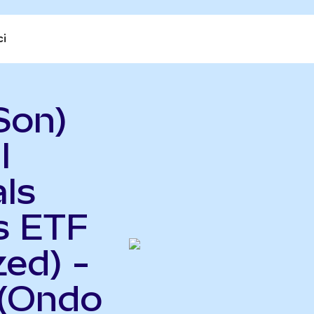
ci
Son)
l
ls
s ETF
ed) -
 (Ondo