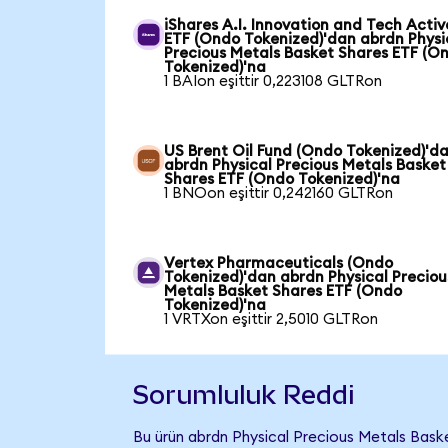
iShares A.I. Innovation and Tech Activ
ETF (Ondo Tokenized)'dan abrdn Physi
Precious Metals Basket Shares ETF (O
Tokenized)'na
1 BAIon eşittir 0,223108 GLTRon
US Brent Oil Fund (Ondo Tokenized)'d
abrdn Physical Precious Metals Basket
Shares ETF (Ondo Tokenized)'na
1 BNOon eşittir 0,242160 GLTRon
Vertex Pharmaceuticals (Ondo
Tokenized)'dan abrdn Physical Preciou
Metals Basket Shares ETF (Ondo
Tokenized)'na
1 VRTXon eşittir 2,5010 GLTRon
Sorumluluk Reddi
Bu ürün abrdn Physical Precious Metals Bask