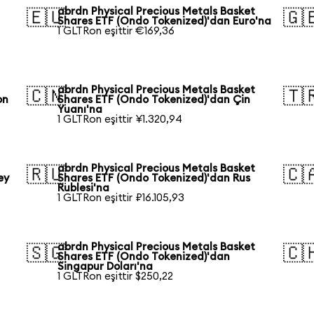
abrdn Physical Precious Metals Basket
🇪🇺
🇬
Shares ETF (Ondo Tokenized)'dan Euro'na
1 GLTRon eşittir €169,36
abrdn Physical Precious Metals Basket
🇨🇳
🇹
on
Shares ETF (Ondo Tokenized)'dan Çin
Yuanı'na
1 GLTRon eşittir ¥1.320,94
abrdn Physical Precious Metals Basket
🇷🇺
🇨
ey
Shares ETF (Ondo Tokenized)'dan Rus
Rublesi'na
1 GLTRon eşittir ₽16.105,93
abrdn Physical Precious Metals Basket
🇸🇬
🇨
Shares ETF (Ondo Tokenized)'dan
Singapur Doları'na
1 GLTRon eşittir $250,22