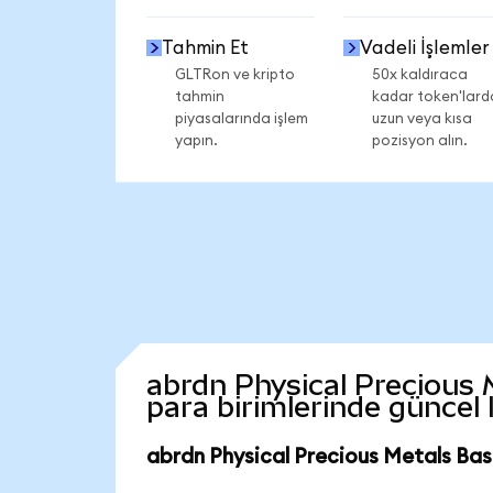
Tahmin Et
Vadeli İşlemler
GLTRon ve kripto
50x kaldıraca
tahmin
kadar token'lard
piyasalarında işlem
uzun veya kısa
yapın.
pozisyon alın.
abrdn Physical Precious M
para birimlerinde güncel
abrdn Physical Precious Metals Bas