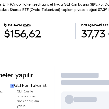
s ETF (Ondo Tokenized) güncel fiyatı GLTRon başına $195,78. Do
asket Shares ETF (Ondo Tokenized) toplam piyasa değeri $7,39 B
İŞLEM HACMI
(24S)
DOLAŞIMDAKI ARZ
$156,62
37,73
ler yapılır
İşlem Yap
GLTRon Takas Et
izi
GLTRon ile
blokzincirleri
arasında işlem
yapın.