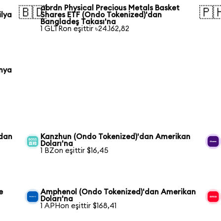
abrdn Physical Precious Metals Basket
🇧🇩
🇵
ilya
Shares ETF (Ondo Tokenized)'dan
Bangladeş Takası'na
1 GLTRon eşittir ৳24.162,82
onya
'dan
Kanzhun (Ondo Tokenized)'dan Amerikan
Doları'na
1 BZon eşittir $16,45
e
Amphenol (Ondo Tokenized)'dan Amerikan
Doları'na
1 APHon eşittir $168,41