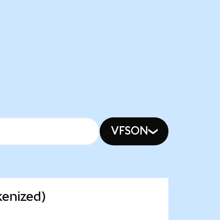
VFSON
kenized)