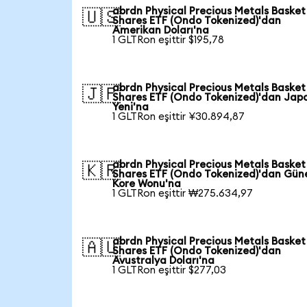
abrdn Physical Precious Metals Basket
🇺🇸
Shares ETF (Ondo Tokenized)'dan
Amerikan Doları'na
1 GLTRon eşittir $195,78
abrdn Physical Precious Metals Basket
🇯🇵
Shares ETF (Ondo Tokenized)'dan Jap
Yeni'na
1 GLTRon eşittir ¥30.894,87
abrdn Physical Precious Metals Basket
🇰🇷
Shares ETF (Ondo Tokenized)'dan Gün
Kore Wonu'na
1 GLTRon eşittir ₩275.634,97
abrdn Physical Precious Metals Basket
🇦🇺
Shares ETF (Ondo Tokenized)'dan
Avustralya Doları'na
1 GLTRon eşittir $277,03