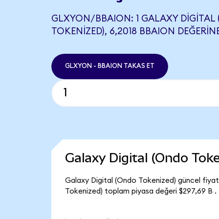
GLXYON/BBAION: 1 GALAXY DIGITAL
TOKENIZED), 6,2018 BBAION DEĞERINE
GLXYON - BBAION TAKAS ET
Galaxy Digital (Ondo Tok
Galaxy Digital (Ondo Tokenized) güncel fiya
Tokenized) toplam piyasa değeri $297,69 B .