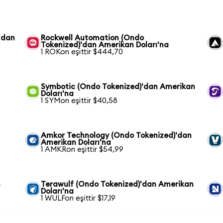
'dan
Rockwell Automation (Ondo
Tokenized)'dan Amerikan Doları'na
1 ROKon eşittir $444,70
Symbotic (Ondo Tokenized)'dan Amerikan
Doları'na
1 SYMon eşittir $40,58
Amkor Technology (Ondo Tokenized)'dan
Amerikan Doları'na
1 AMKRon eşittir $54,99
n
Terawulf (Ondo Tokenized)'dan Amerikan
Doları'na
1 WULFon eşittir $17,19