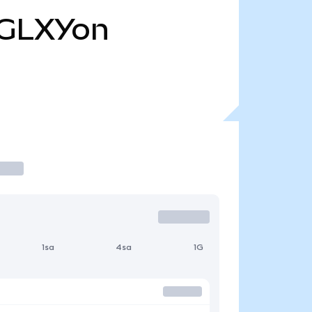
GLXYon
1sa
4sa
1G