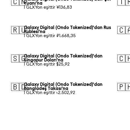
🇨🇳
🇹
Yuanı'na
1 GLXYon eşittir ¥136,83
Galaxy Digital (Ondo Tokenized)'dan Rus
🇷🇺
🇨
Rublesi'na
1 GLXYon eşittir ₽1.668,35
Galaxy Digital (Ondo Tokenized)'dan
🇸🇬
🇨
Singapur Doları'na
1 GLXYon eşittir $25,92
Galaxy Digital (Ondo Tokenized)'dan
🇧🇩
🇵
Bangladeş Takası'na
1 GLXYon eşittir ৳2.502,92