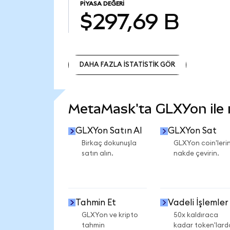
PIYASA DEĞERI
$297,69 B
DAHA FAZLA İSTATİSTİK GÖR
DAHA FAZLA İSTATİSTİK GÖR
MetaMask'ta GLXYon ile ne
GLXYon Satın Al
GLXYon Sat
Birkaç dokunuşla
GLXYon coin'lerin
satın alın.
nakde çevirin.
Tahmin Et
Vadeli İşlemler
GLXYon ve kripto
50x kaldıraca
tahmin
kadar token'lard