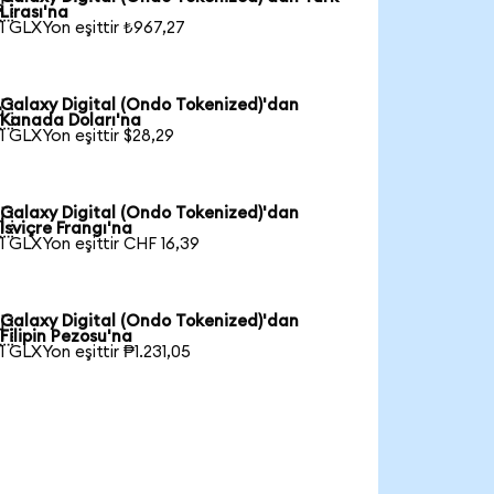

Lirası'na
1 GLXYon eşittir ₺967,27
Galaxy Digital (Ondo Tokenized)'dan

Kanada Doları'na
1 GLXYon eşittir $28,29
Galaxy Digital (Ondo Tokenized)'dan

İsviçre Frangı'na
1 GLXYon eşittir CHF 16,39
Galaxy Digital (Ondo Tokenized)'dan

Filipin Pezosu'na
1 GLXYon eşittir ₱1.231,05