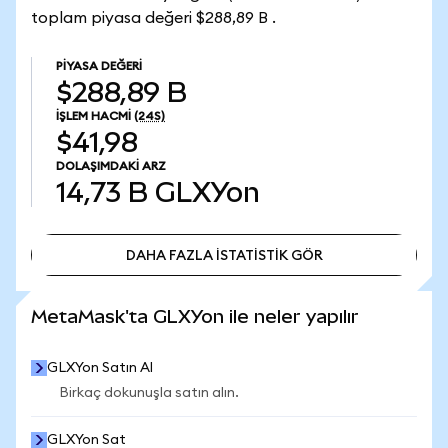
toplam piyasa değeri $288,89 B .
PIYASA DEĞERI
$288,89 B
İŞLEM HACMI
(24S)
$41,98
DOLAŞIMDAKI ARZ
14,73 B
GLXYon
DAHA FAZLA İSTATİSTİK GÖR
DAHA FAZLA İSTATİSTİK GÖR
MetaMask'ta GLXYon ile neler yapılır
GLXYon Satın Al
Birkaç dokunuşla satın alın.
GLXYon Sat