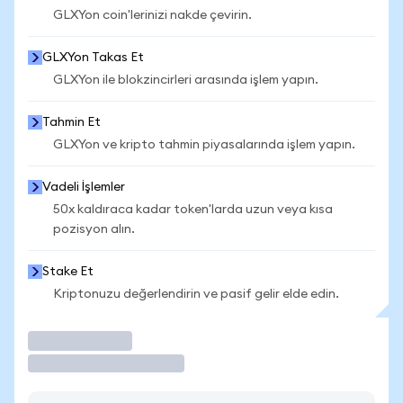
GLXYon coin'lerinizi nakde çevirin.
GLXYon Takas Et
GLXYon ile blokzincirleri arasında işlem yapın.
Tahmin Et
GLXYon ve kripto tahmin piyasalarında işlem yapın.
Vadeli İşlemler
50x kaldıraca kadar token'larda uzun veya kısa
pozisyon alın.
Stake Et
Kriptonuzu değerlendirin ve pasif gelir elde edin.
İşlem Yap