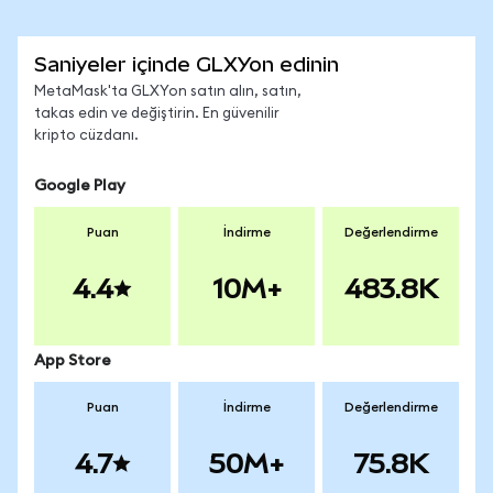
Saniyeler içinde GLXYon edinin
MetaMask'ta GLXYon satın alın, satın,
takas edin ve değiştirin. En güvenilir
kripto cüzdanı.
Google Play
Puan
İndirme
Değerlendirme
4.4
10M+
483.8K
App Store
Puan
İndirme
Değerlendirme
4.7
50M+
75.8K