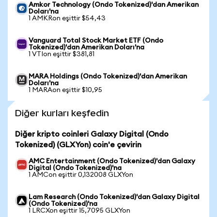
Amkor Technology (Ondo Tokenized)'dan Amerikan
Doları'na
1 AMKRon eşittir $54,43
Vanguard Total Stock Market ETF (Ondo
Tokenized)'dan Amerikan Doları'na
1 VTIon eşittir $381,81
MARA Holdings (Ondo Tokenized)'dan Amerikan
Doları'na
1 MARAon eşittir $10,95
Diğer kurları keşfedin
Diğer kripto coinleri Galaxy Digital (Ondo
Tokenized) (GLXYon) coin'e çevirin
AMC Entertainment (Ondo Tokenized)'dan Galaxy
Digital (Ondo Tokenized)'na
1 AMCon eşittir 0,132008 GLXYon
Lam Research (Ondo Tokenized)'dan Galaxy Digital
(Ondo Tokenized)'na
1 LRCXon eşittir 15,7095 GLXYon