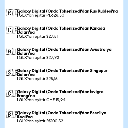
Galaxy Digital (Ondo Tokenized)'dan Rus Rublesi'na
🇷🇺
1 GLXYon eşittir ₽1.628,50
Galaxy Digital (Ondo Tokenized)'dan Kanada
🇨🇦
Doları'na
1 GLXYon eşittir $27,51
Galaxy Digital (Ondo Tokenized)'dan Avustralya
🇦🇺
Doları'na
1 GLXYon eşittir $27,93
Galaxy Digital (Ondo Tokenized)'dan Singapur
🇸🇬
Doları'na
1 GLXYon eşittir $25,16
Galaxy Digital (Ondo Tokenized)'dan İsviçre
🇨🇭
Frangı'na
1 GLXYon eşittir CHF 15,94
Galaxy Digital (Ondo Tokenized)'dan Brezilya
🇧🇷
Reali'na
1 GLXYon eşittir R$100,53