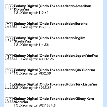
Galaxy Digital (Ondo Tokenized)'dan Amerikan
🇺🇸
Doları'na
1 GLXYon eşittir $19,62
Galaxy Digital (Ondo Tokenized)'dan Euro'na
🇪🇺
1 GLXYon eşittir €17,03
Galaxy Digital (Ondo Tokenized)'dan İngiliz
🇬🇧
Sterlini'na
1 GLXYon eşittir £14,58
Galaxy Digital (Ondo Tokenized)'dan Japon Yeni'na
🇯🇵
1 GLXYon eşittir ¥3.107,96
Galaxy Digital (Ondo Tokenized)'dan Çin Yuanı'na
🇨🇳
1 GLXYon eşittir ¥132,39
Galaxy Digital (Ondo Tokenized)'dan Türk Lirası'na
🇹🇷
1 GLXYon eşittir ₺935,85
Galaxy Digital (Ondo Tokenized)'dan Güney Kore
🇰🇷
Wonu'na
1 GLXYon eşittir ₩27.854,8