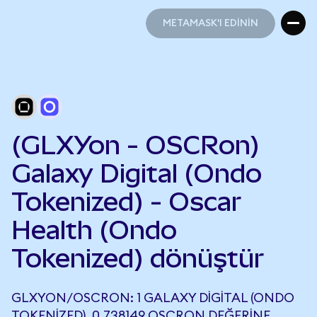
METAMASK'I EDİNİN
METAMASK'I EDİNİN
(GLXYon - OSCRon)
Galaxy Digital (Ondo
Tokenized) - Oscar
Health (Ondo
Tokenized) dönüştür
GLXYON/OSCRON: 1 GALAXY DIGITAL (ONDO
TOKENIZED), 0,738149 OSCRON DEĞERINE