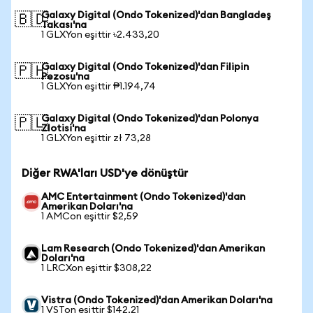
Galaxy Digital (Ondo Tokenized)'dan Bangladeş
🇧🇩
Takası'na
1 GLXYon eşittir ৳2.433,20
Galaxy Digital (Ondo Tokenized)'dan Filipin
🇵🇭
Pezosu'na
1 GLXYon eşittir ₱1.194,74
Galaxy Digital (Ondo Tokenized)'dan Polonya
🇵🇱
Zlotisi'na
1 GLXYon eşittir zł 73,28
Diğer RWA'ları USD'ye dönüştür
AMC Entertainment (Ondo Tokenized)'dan
Amerikan Doları'na
1 AMCon eşittir $2,59
Lam Research (Ondo Tokenized)'dan Amerikan
Doları'na
1 LRCXon eşittir $308,22
Vistra (Ondo Tokenized)'dan Amerikan Doları'na
1 VSTon eşittir $142,21